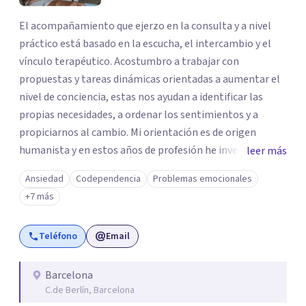
El acompañamiento que ejerzo en la consulta y a nivel
práctico está basado en la escucha, el intercambio y el
vínculo terapéutico. Acostumbro a trabajar con
propuestas y tareas dinámicas orientadas a aumentar el
nivel de conciencia, estas nos ayudan a identificar las
propias necesidades, a ordenar los sentimientos y a
propiciarnos al cambio. Mi orientación es de origen
humanista y en estos años de profesión he investigado y
leer más
conocido diferentes técnicas y herramientas de trabajo.
Ansiedad
Codependencia
Problemas emocionales
Métodos terapéuticos que perciben al ser humano como
+7 más
su totalidad: psique, cuerpo y emoción, para mejorar el
estado interno de las personas y conseguir estar en la
Teléfono
Email
vida de una forma más plena.
Barcelona
C.de Berlín, Barcelona