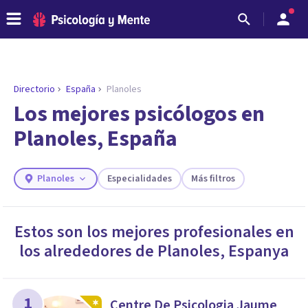
Directorio
España
Planoles
ENCONTRAR MI TERAPEUTA
¿Necesitas ayuda para encontrar el
Los mejores psicólogos en
psicólogo adecuado?
Planoles, España
Responde a unas breves preguntas y te ofreceremos
los profesionales que más se ajustan a tus
necesidades.
Planoles
Especialidades
Más filtros
Responder cuestionario
Estos son los mejores profesionales en
los alrededores de
Planoles
,
Espanya
1
Centre De Psicologia Jaume