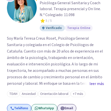
Psicóloga General Sanitaria y Coach
laboral. Terapia presencial y On line.
N.º Colegiado: 11.098
5
/ 5
Verificado
Terapia Online
Soy María Teresa Creus Roset, Psicóloga General
Sanitaria y colegiada en el Colegio de Psicólogos de
Cataluña. Cuento con más de 20 años de experiencia en el
ámbito de la psicología, trabajando en orientación,
evaluación e intervención psicológica. A lo largo de mi
trayectoria, he acompañado a muchas personas en sus
procesos de cambio y crecimiento personal en el ámbito
personal y laboral. Mi enfoque se basa en la terapia
leer más
cognitivo-conductual e integral, aplicando metodologías
TDAH
Ansiedad
Orientación laboral
+7 más
y técnicas respaldadas por la evidencia científica. En
sesión, además de escuchar, te proporciono
Teléfono
WhatsApp
Email
herramientas prácticas y efectivas para que puedas