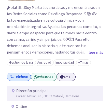
¡Hola! 🙋🏼‍♀️Soy Marta Lozano Jacas y me encontrarás en
las Redes Sociales como Psicóloga Responde.🔖📚 👓
Estoy especializada en psicología clínica y con
orientación integrativa. Ayudo a las personas como tú, a
darte tiempo y espacio para que te mires hacia dentro
con calma, cariño y sin perjuicios. ✨💓🙌 Para ello,
debemos analizar la historia que te cuentan tus
pensamientos y emociones, hallando tus qués, tus
leer más
cómos, tus porqués, tus cuándos y tus dóndes a lo largo
Gestión de la ira
Ansiedad
Impulsividad
+7 más
de tu vida. Así, podrás desenredar el lío que es vivir, podrás
aceptar quien eres: un ser humano que siente, que piensa
Teléfono
WhatsApp
Email
y que hace; un ser que se contradice, que tiene dudas y que
se equivoca. Y eso es natural y sano.🫀+🧠 =💝
Dirección principal
Carrer Tetuan, 61, 08302 Mataró, Barcelona
Online