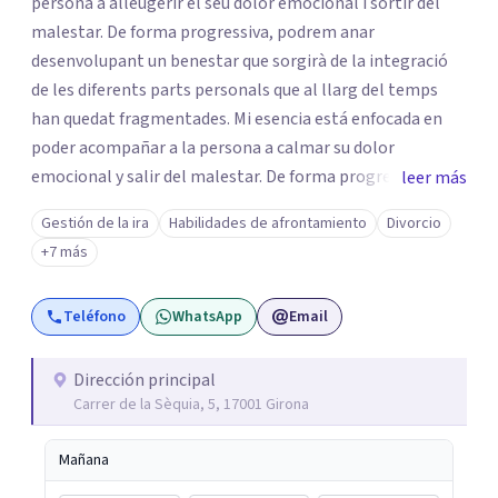
persona a alleugerir el seu dolor emocional i sortir del
malestar. De forma progressiva, podrem anar
desenvolupant un benestar que sorgirà de la integració
de les diferents parts personals que al llarg del temps
han quedat fragmentades. Mi esencia está enfocada en
poder acompañar a la persona a calmar su dolor
emocional y salir del malestar. De forma progresiva,
leer más
podremos ir desarrollando un bienestar que surgirá de la
Gestión de la ira
Habilidades de afrontamiento
Divorcio
integración de las diferentes partes de la persona que a lo
+7 más
largo del tiempo han quedado fragmentadas.
Teléfono
WhatsApp
Email
Dirección principal
Carrer de la Sèquia, 5, 17001 Girona
Mañana