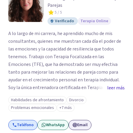
Parejas
5
/ 5
Verificado
Terapia Online
A lo largo de mi carrera, he aprendido mucho de mis
consultantes, quienes me muestran cada día el poder de
las emociones y la capacidad de resiliencia que todos
tenemos. Trabajo con Terapia Focalizada en las
Emociones (TFE), que ha demostrado ser muy efectiva
tanto para mejorar las relaciones de pareja como para
ayudar en el crecimiento personal en terapia individual.
Soy la única entrenadora certificada en Terapia
leer más
Focalizada en las Emociones (TFE) en España, además de
Habilidades de afrontamiento
Divorcio
supervisora y terapeuta certificada. La TFE ha
Problemas emocionales
+7 más
demostrado una mejora significativa en las relaciones,
con un 70-75% de éxito y felicidad duradera. Este enfoque
Teléfono
WhatsApp
Email
también transforma la vida en terapia individual,