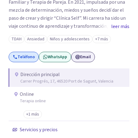
Familiar y Terapia de Pareja. En 2021, impulsada por una
mezcla de determinación, miedos y sueños decidí dar el
paso de crear y dirigir “Clínica Self”. Mi carrera ha sido un
viaje continuo de aprendizaje y transformación,
leer más
moldeado por másters, especializaciones y experiencias
TDAH
Ansiedad
Niños y adolescentes
+7 más
que han reafirmado mi verdadera vocación: acompañar a
familias y adolescentes en sus momentos más cruciales,
Teléfono
WhatsApp
Email
guiándolos hacia relaciones más saludables y un
desarrollo personal integral.
Dirección principal
Carrer Progrés, 17, 46520 Port de Sagunt, Valencia
Online
Terapia online
+1 más
Servicios y precios