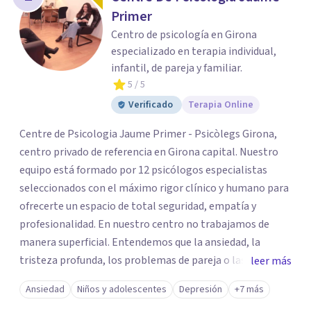
Primer
Centro de psicología en Girona
especializado en terapia individual,
infantil, de pareja y familiar.
5
/ 5
Verificado
Terapia Online
Centre de Psicologia Jaume Primer - Psicòlegs Girona,
centro privado de referencia en Girona capital. Nuestro
equipo está formado por 12 psicólogos especialistas
seleccionados con el máximo rigor clínico y humano para
ofrecerte un espacio de total seguridad, empatía y
profesionalidad. En nuestro centro no trabajamos de
manera superficial. Entendemos que la ansiedad, la
tristeza profunda, los problemas de pareja o las
leer más
dificultades de regulación emocional son solo la "punta
Ansiedad
Niños y adolescentes
Depresión
+7 más
del iceberg" de heridas, necesidades o patrones que piden