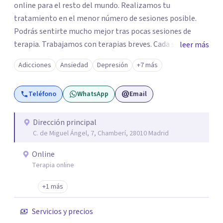
online para el resto del mundo. Realizamos tu
tratamiento en el menor número de sesiones posible.
Podrás sentirte mucho mejor tras pocas sesiones de
terapia. Trabajamos con terapias breves. Cada sesión de
leer más
terapia te resultará de utilidad y te ayudará a conseguir
Adicciones
Ansiedad
Depresión
+7 más
tus objetivos. Entre nuestras especialidades destaca la
terapia de pareja y sexual, así como el tratamiento de
Teléfono
WhatsApp
Email
problemas emocionales, obsesiones, ansiedad , estrés,
duelos, insomnio y depresión, entre otros. Contamos
además con un servicio de hipnosis regresiva para el
Dirección principal
C. de Miguel Ángel, 7, Chamberí, 28010 Madrid
trabajo de "Terapia del Alma".
Online
Terapia online
+1 más
Servicios y precios