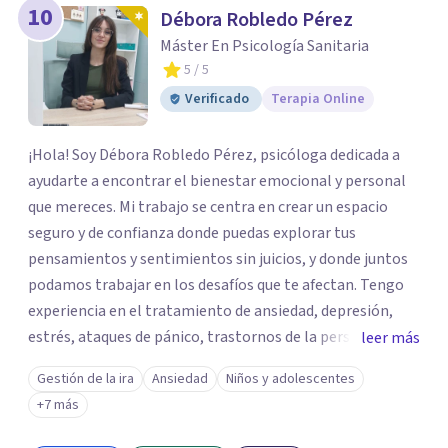
10
Débora Robledo Pérez
Máster En Psicología Sanitaria
5
/ 5
Verificado
Terapia Online
¡Hola! Soy Débora Robledo Pérez, psicóloga dedicada a
ayudarte a encontrar el bienestar emocional y personal
que mereces. Mi trabajo se centra en crear un espacio
seguro y de confianza donde puedas explorar tus
pensamientos y sentimientos sin juicios, y donde juntos
podamos trabajar en los desafíos que te afectan. Tengo
experiencia en el tratamiento de ansiedad, depresión,
estrés, ataques de pánico, trastornos de la personalidad y
leer más
el trastorno obsesivo-compulsivo (TOC). Mi enfoque
Gestión de la ira
Ansiedad
Niños y adolescentes
terapéutico se adapta a tus necesidades específicas,
+7 más
utilizando herramientas y técnicas que te ayuden a
comprender y transformar aquello que te preocupa. Creo