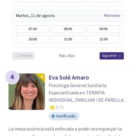
Martes, 11 de agosto
Más horas
07:00
08:00
09:00
10:00
11:00
12:00
Más días
Anterior
Siguiente
4
Eva Solé Amaro
Psicòloga General Sanitària.
Especialitzada en TERÀPIA
INDIVIDUAL, FAMILIAR i DE PARELLA.
5
/ 5
Verificado
La meva essència està enfocada a poder acompanyar la