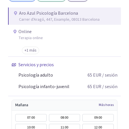
mejorar en cualquier ámbito de tu vida. Como psicóloga,
mi trato es cercano, sin juicios y adaptado a cada persona.
Aro Azul Psicología Barcelona
Carrer d'Aragó, 447, Eixample, 08013 Barcelona
Mi compromiso en consulta es ofrecerte un espacio
seguro y confidencial donde puedas explorar, crecer y
Online
transformarte en positivo, fortaleciendo tu autoestima y
Terapia online
tu autoconocimiento personal.
+1 más
Servicios y precios
Psicología adulto
65
EUR
/ sesión
Psicología infanto-juvenil
65
EUR
/ sesión
Mañana
Más horas
07:00
08:00
09:00
10:00
11:00
12:00