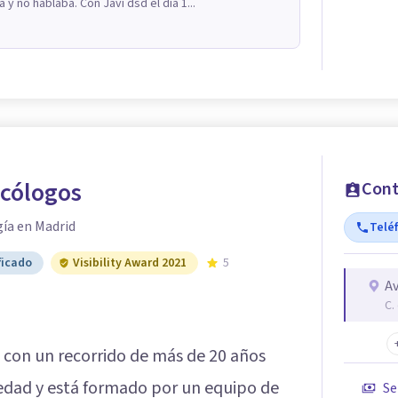
 no hablaba. Con Javi dsd el día 1...
icólogos
Cont
gía en Madrid
Telé
ficado
Visibility Award 2021
5
Av
C.
con un recorrido de más de 20 años
edad y está formado por un equipo de
Se