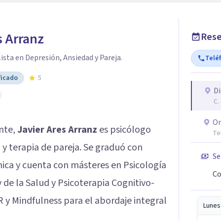
s Arranz
Rese
ista en Depresión, Ansiedad y Pareja.
Telé
ficado
5
Di
C.
On
nte,
Javier Ares Arranz
es psicólogo
Te
 y terapia de pareja. Se graduó con
Se
nica y cuenta con másteres en Psicología
Co
y de la Salud y Psicoterapia Cognitivo-
 y Mindfulness para el abordaje integral
Lunes