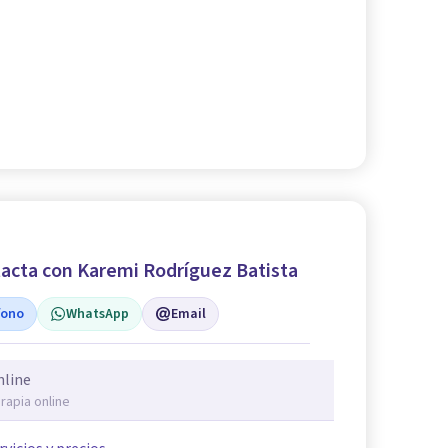
acta con Karemi Rodríguez Batista
fono
WhatsApp
Email
nline
rapia online