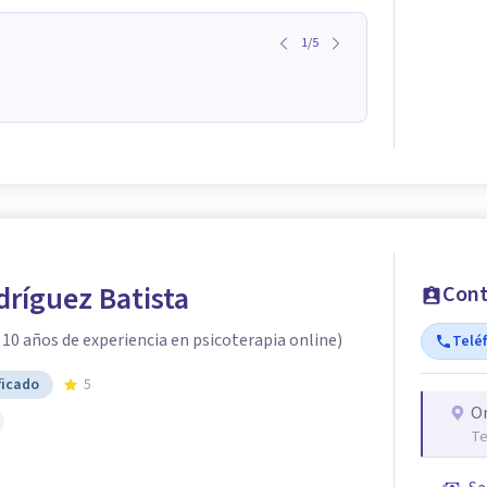
1
/
5
ríguez Batista
Cont
10 años de experiencia en psicoterapia online)
Telé
ficado
5
O
Te