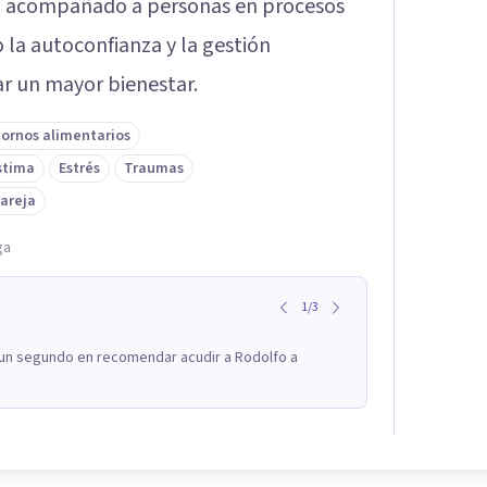
Ha acompañado a personas en procesos
 la autoconfianza y la gestión
r un mayor bienestar.
tornos alimentarios
stima
Estrés
Traumas
pareja
ga
1
/
3
ni un segundo en recomendar acudir a Rodolfo a