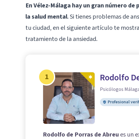
En Vélez-Málaga hay un gran número de ps
la salud mental
. Si tienes problemas de an
tu ciudad, en el siguiente artículo te mos
tratamiento de la ansiedad.
1
Rodolfo De
Psicólogos Málag
Profesional veri
Rodolfo de Porras de Abreu
es un e