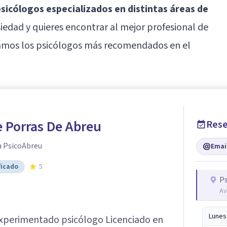
icólogos especializados en distintas áreas de
siedad y quieres encontrar al mejor profesional de
tramos los psicólogos más recomendados en el
 Porras De Abreu
Rese
a PsicoAbreu
Emai
ficado
5
P
Av
Lunes
xperimentado psicólogo Licenciado en