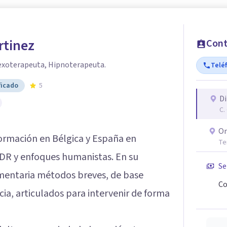
rtinez
Cont
exoterapeuta, Hipnoterapeuta.
Telé
ficado
5
Di
C.
On
ormación en Bélgica y España en
Te
MDR y enfoques humanistas. En su
Se
mentaria métodos breves, de base
Co
cia, articulados para intervenir de forma