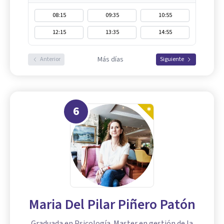
08:15
09:35
10:55
12:15
13:35
14:55
Más días
Anterior
Siguiente
6
Maria Del Pilar Piñero Patón
Graduada en Psicología. Master en gestión de la