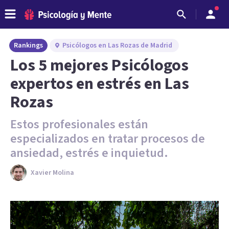
Rankings
Psicólogos en Las Rozas de Madrid
Los 5 mejores Psicólogos
expertos en estrés en Las
Rozas
Estos profesionales están
especializados en tratar procesos de
ansiedad, estrés e inquietud.
Xavier Molina