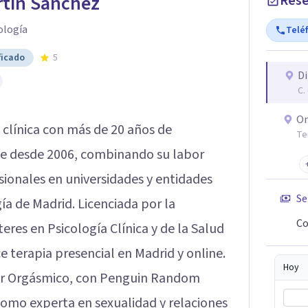
rtín Sánchez
Rese
ología
Telé
ficado
5
Di
C.
On
 clínica con más de 20 años de
Te
code desde 2006, combinando su labor
sionales en universidades y entidades
Se
gía de Madrid. Licenciada por la
Co
res en Psicología Clínica y de la Salud
e terapia presencial en Madrid y online.
Hoy
mor Orgásmico, con Penguin Random
como experta en sexualidad y relaciones