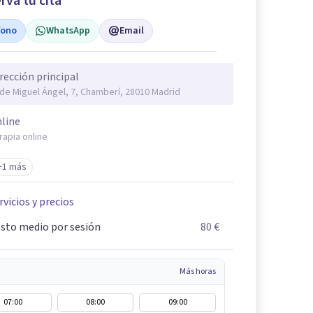
rva tu cita
fono
WhatsApp
Email
rección principal
 de Miguel Ángel, 7, Chamberí, 28010 Madrid
line
rapia online
+1 más
rvicios y precios
sto medio por sesión
80 €
Más horas
07:00
08:00
09:00