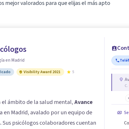
s mejor valorados para que elijas el más apto
icólogos
Cont
gía en Madrid
Telé
ficado
Visibility Award 2021
5
Av
C.
 el ámbito de la salud mental,
Avance
ia en Madrid, avalado por un equipo de
Se
s. Sus psicólogos colaboradores cuentan
Co