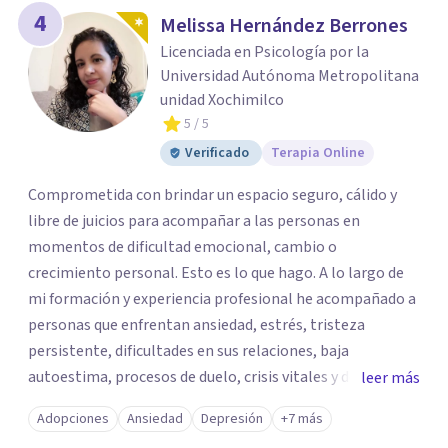
4
Melissa Hernández Berrones
Licenciada en Psicología por la
Universidad Autónoma Metropolitana
unidad Xochimilco
5
/ 5
Verificado
Terapia Online
Comprometida con brindar un espacio seguro, cálido y
libre de juicios para acompañar a las personas en
momentos de dificultad emocional, cambio o
crecimiento personal. Esto es lo que hago. A lo largo de
mi formación y experiencia profesional he acompañado a
personas que enfrentan ansiedad, estrés, tristeza
persistente, dificultades en sus relaciones, baja
autoestima, procesos de duelo, crisis vitales y desafíos
leer más
relacionados con la adaptación a nuevas etapas de la vida.
Adopciones
Ansiedad
Depresión
+7 más
Mi enfoque se basa en la escucha empática, el respeto por