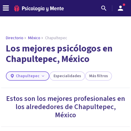
Directorio
México
Chapultepec
ENCONTRAR MI TERAPEUTA
¿Necesitas ayuda para encontrar el
Los mejores psicólogos en
psicólogo adecuado?
Chapultepec, México
Responde a unas breves preguntas y te ofreceremos
los profesionales que más se ajustan a tus
necesidades.
Chapultepec
Especialidades
Más filtros
Responder cuestionario
Estos son los mejores profesionales en
los alrededores de
Chapultepec
,
México