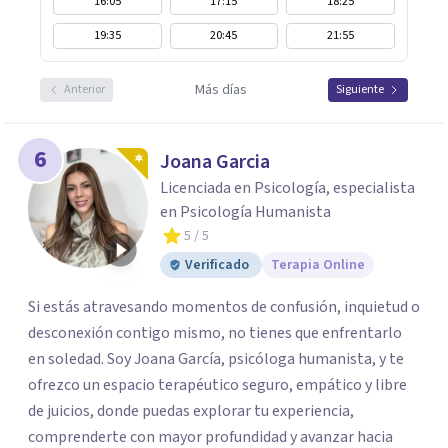
16:05
17:15
18:25
19:35
20:45
21:55
Más días
Anterior
Siguiente
6
Joana Garcia
Licenciada en Psicología, especialista
en Psicología Humanista
5
/ 5
Verificado
Terapia Online
Si estás atravesando momentos de confusión, inquietud o
desconexión contigo mismo, no tienes que enfrentarlo
en soledad. Soy Joana García, psicóloga humanista, y te
ofrezco un espacio terapéutico seguro, empático y libre
de juicios, donde puedas explorar tu experiencia,
comprenderte con mayor profundidad y avanzar hacia