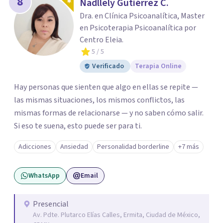
8
Nadllely Gutiérrez C.
Dra. en Clínica Psicoanalítica, Master
en Psicoterapia Psicoanalítica por
Centro Eleia.
5
/ 5
Verificado
Terapia Online
Hay personas que sienten que algo en ellas se repite —
las mismas situaciones, los mismos conflictos, las
mismas formas de relacionarse — y no saben cómo salir.
Si eso te suena, esto puede ser para ti.
Adicciones
Ansiedad
Personalidad borderline
+7 más
WhatsApp
Email
Presencial
Av. Pdte. Plutarco Elías Calles, Ermita, Ciudad de México,