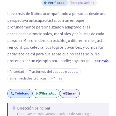
Verificado
Terapia Online
Llevo más de 6 años acompañando a personas desde una
perspectiva anticapacitista, con un enfoque
profundamente personalizado y adaptado a las
necesidades emocionales, mentales y psíquicas de cada
persona. Me considero un psicólogo diferente me gusta
reír contigo, celebrar tus logros y avances, y compartir
pedacitos de mí para que sepas que no estás solo. No
pretendo ser un ejemplo para nadie; soy una persona que
leer más
también sufre, llora, ríe y grita. Para mí, tu salud, tu paz y
Ansiedad
Trastornos del espectro autista
tu tranquilidad siempre estarán por encima de lo
Enfermedades crónicas
+7 más
económico. A lo largo de mi camino he cuestionado
muchas de las reglas rígidas que aprendí en la formación
Teléfono
WhatsApp
Email
tradicional, porque creo que antes que las técnicas se
necesita humanidad, presencia y una conexión real para
que el proceso terapéutico tenga sentido. Trabajo
Dirección principal
Ejido, Javier Rojo Gómez, Pachuca de Soto, Hgo.
especialmente con procesos de duelo Y psicooncología,