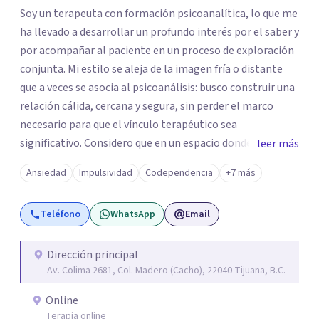
Soy un terapeuta con formación psicoanalítica, lo que me
ha llevado a desarrollar un profundo interés por el saber y
por acompañar al paciente en un proceso de exploración
conjunta. Mi estilo se aleja de la imagen fría o distante
que a veces se asocia al psicoanálisis: busco construir una
relación cálida, cercana y segura, sin perder el marco
necesario para que el vínculo terapéutico sea
significativo. Considero que en un espacio donde uno
leer más
puede sentirse acompañado y escuchado, es posible
Ansiedad
Impulsividad
Codependencia
+7 más
mirar con honestidad cómo nos vinculamos afuera, qué se
repite, qué duele, y qué puede transformarse. En mi
Teléfono
WhatsApp
Email
consultorio hay lugar para todo: risas, tristezas, enojos y
silencios; cada emoción tiene sentido y merece ser
escuchada. Si pudiste conectar con algo de esto,
Dirección principal
Av. Colima 2681, Col. Madero (Cacho), 22040 Tijuana, B.C.
mándame un mensaje y comencemos juntos a trabajar en
eso que has dejado de lado.
Online
Terapia online