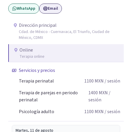
la historia de cada persona y el trabajo conjunto para
WhatsApp
Email
desarrollar herramientas que favorezcan el bienestar
emocional y una mejor calidad de vida. Creo firmemente
que buscar ayuda psicológica es un acto de valentía y
Dirección principal
Cdad. de México - Cuernavaca, El Triunfo, Ciudad de
autocuidado. Mi objetivo es acompañarte para que puedas
México, CDMX
comprender mejor lo que estás viviendo, fortalecer tus
recursos personales y construir una vida más plena y
Online
congruente con tus necesidades y valores.
Terapia online
Servicios y precios
Terapia perinatal
1100
MXN
/ sesión
Terapia de parejas en periodo
1400
MXN
/
perinatal
sesión
Psicología adulto
1100
MXN
/ sesión
Martes, 11 de agosto