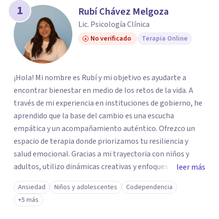
1
Rubí Chávez Melgoza
Lic. Psicología Clínica
No verificado
Terapia Online
¡Hola! Mi nombre es Rubí y mi objetivo es ayudarte a
encontrar bienestar en medio de los retos de la vida. A
través de mi experiencia en instituciones de gobierno, he
aprendido que la base del cambio es una escucha
empática y un acompañamiento auténtico. ​Ofrezco un
espacio de terapia donde priorizamos tu resiliencia y
salud emocional. Gracias a mi trayectoria con niños y
adultos, utilizo dinámicas creativas y enfoques adaptados
leer más
a tus necesidades específicas. Estoy aquí para escucharte
Ansiedad
Niños y adolescentes
Codependencia
y brindarte las herramientas necesarias para fortalecer
+5 más
tu paz mental.