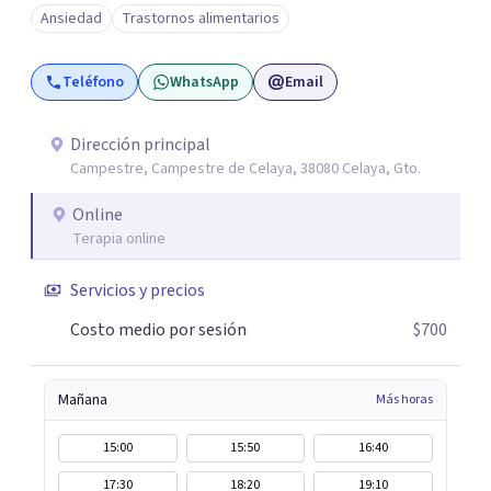
desarrollo de habilidades sociales y emocionales en
Ansiedad
Trastornos alimentarios
población infantil y juvenil. Me mantengo en constante
formación y actualización para brindar el
Teléfono
WhatsApp
Email
acompañamiento más efectivo a cada persona. Ofrezco
un espacio de apoyo, educación sobre salud mental y
alimentación consciente, adaptado a las necesidades de
Dirección principal
Campestre, Campestre de Celaya, 38080 Celaya, Gto.
cada paciente y su familia. Atiendo de forma online.
Puedes reservar tu primera sesión directamente desde mi
Online
perfil.
Terapia online
Servicios y precios
Costo medio por sesión
$700
Mañana
Más horas
15:00
15:50
16:40
17:30
18:20
19:10