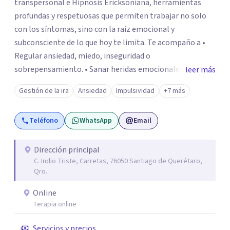
transpersonal e Hipnosis Ericksoniana, herramientas
profundas y respetuosas que permiten trabajar no solo
con los síntomas, sino con la raíz emocional y
subconsciente de lo que hoy te limita. Te acompaño a •
Regular ansiedad, miedo, inseguridad o
sobrepensamiento. • Sanar heridas emocionales y
leer más
fortalecer tu autoestima. . Comprender por qué repites
Gestión de la ira
Ansiedad
Impulsividad
+7 más
ciertos patrones o emociones. Puedes superar lo que te
preocupa y lograr tus objetivos más pronto de lo que
Teléfono
WhatsApp
Email
imaginas. Contáctame por Wahtsapp. Puedo ayudarte.
Dirección principal
C. Indio Triste, Carretas, 76050 Santiago de Querétaro,
Qro.
Online
Terapia online
Servicios y precios