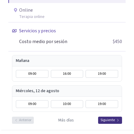
ofreciendo un espacio cercano, humano y libre de juicios.
Online
Si tú o algún familiar están atravesando un proceso
Terapia online
relacionado con cáncer, puedes escribirme por WhatsApp
para agendar una primera sesión gratuita. Y si estás
Servicios y precios
pasando por un momento difícil y necesitas hablar con
Costo medio por sesión
$450
alguien, también puedes contactarme: la primera
conversación no tiene costo.
Mañana
09:00
16:00
19:00
Miércoles, 12 de agosto
09:00
10:00
19:00
Más días
Anterior
Siguiente