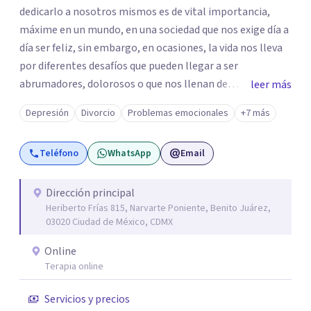
dedicarlo a nosotros mismos es de vital importancia,
máxime en un mundo, en una sociedad que nos exige día a
día ser feliz, sin embargo, en ocasiones, la vida nos lleva
por diferentes desafíos que pueden llegar a ser
abrumadores, dolorosos o que nos llenan de
leer más
preocupación al momento de tratar de resolverlos. Si
Depresión
Divorcio
Problemas emocionales
+7 más
sientes que estos desafíos, dificultan tu vida, te invito a
que exploremos juntos las situaciones que estás viviendo
Teléfono
WhatsApp
Email
en un espacio seguro, respetuoso, confiable y
confidencial para ti. Soy Maestra en Psicoanálisis,
egresada de Dimensión Psicoanalítica, Licenciada en
Dirección principal
Heriberto Frías 815, Narvarte Poniente, Benito Juárez,
Psicología por la UVM y Licenciada en Trabajo Social por
03020 Ciudad de México, CDMX
la UNAM. Cuento con los siguientes diplomados:
Introducción a la Lectura de Lacan: del sujeto al parletrè y
Online
Principales aportaciones al psicoanálisis con niños y
Terapia online
adolescentes. Además de varios cursos y talleres, entre
Servicios y precios
ellos: Abordaje Psicológico del Duelo Infantil, El objeto