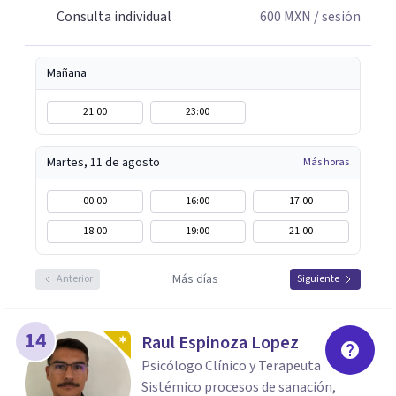
del fantasma y transferencia; Narcisismo, del mito a la
Consulta individual
600
MXN
/ sesión
Psicopatología; duelo y separación. Siempre abierta a
escucharte.
Mañana
21:00
23:00
Martes, 11 de agosto
Más horas
00:00
16:00
17:00
18:00
19:00
21:00
Más días
Anterior
Siguiente
14
Raul Espinoza Lopez
Psicólogo Clínico y Terapeuta
Sistémico procesos de sanación,