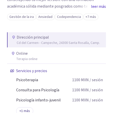
académica sólida mediante posgrados como terapeuta
leer más
breve, familiar e infantil, así como con respaldo
Gestión de la ira
Ansiedad
Codependencia
+7 más
profesional y experiencia clínica de más de 26 años y
personal te acompaño en el proceso con empatía
auténtica y comunicación clara y directa para darte
Dirección principal
seguridad emocional y una dirección firme de tu proceso
Cd del Carmen - Campeche, 24300 Santa Rosalía, Camp.
de cambio.
Online
Terapia online
Servicios y precios
Psicoterapia
1100
MXN
/ sesión
Consulta para Psicología
1100
MXN
/ sesión
Psicología infanto-juvenil
1100
MXN
/ sesión
+
1
más