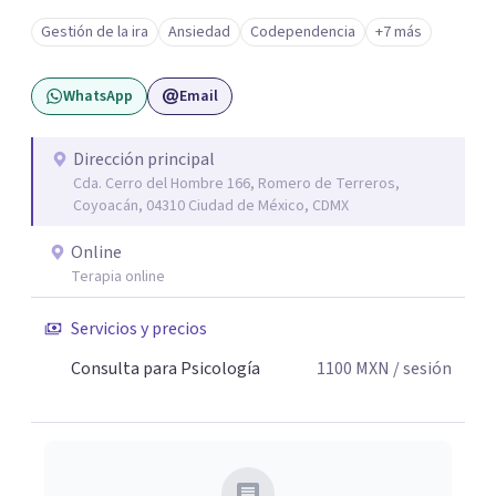
una forma de vida congruente y satisfactoria en mi, por la
Gestión de la ira
Ansiedad
Codependencia
+7 más
certeza de quien soy y de mis objetivos, que me han dado
el mando de mi existencia y este es mi objetivo para mis
WhatsApp
Email
pacientes en un ambiente de compresión y
descubrimientos de si mismos.
Dirección principal
Cda. Cerro del Hombre 166, Romero de Terreros,
Coyoacán, 04310 Ciudad de México, CDMX
Online
Terapia online
Servicios y precios
Consulta para Psicología
1100
MXN
/ sesión