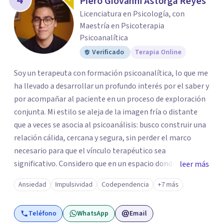
Piero Giovanni Astorga Reyes
Licenciatura en Psicología, con
Maestría en Psicoterapia
Psicoanalítica
Verificado
Terapia Online
Soy un terapeuta con formación psicoanalítica, lo que me
ha llevado a desarrollar un profundo interés por el saber y
por acompañar al paciente en un proceso de exploración
conjunta. Mi estilo se aleja de la imagen fría o distante
que a veces se asocia al psicoanálisis: busco construir una
relación cálida, cercana y segura, sin perder el marco
necesario para que el vínculo terapéutico sea
significativo. Considero que en un espacio donde uno
leer más
puede sentirse acompañado y escuchado, es posible
Ansiedad
Impulsividad
Codependencia
+7 más
mirar con honestidad cómo nos vinculamos afuera, qué se
repite, qué duele, y qué puede transformarse. En mi
Teléfono
WhatsApp
Email
consultorio hay lugar para todo: risas, tristezas, enojos y