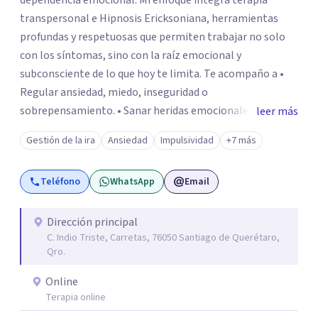
dependencia emocional. Mi enfoque integra terapia
transpersonal e Hipnosis Ericksoniana, herramientas
profundas y respetuosas que permiten trabajar no solo
con los síntomas, sino con la raíz emocional y
subconsciente de lo que hoy te limita. Te acompaño a •
Regular ansiedad, miedo, inseguridad o
sobrepensamiento. • Sanar heridas emocionales y
leer más
fortalecer tu autoestima. . Comprender por qué repites
Gestión de la ira
Ansiedad
Impulsividad
+7 más
ciertos patrones o emociones. Puedes superar lo que te
preocupa y lograr tus objetivos más pronto de lo que
Teléfono
WhatsApp
Email
imaginas. Contáctame por Wahtsapp. Puedo ayudarte.
Dirección principal
C. Indio Triste, Carretas, 76050 Santiago de Querétaro,
Qro.
Online
Terapia online