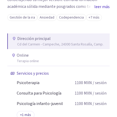
académica sólida mediante posgrados como terapeuta
leer más
breve, familiar e infantil, así como con respaldo
Gestión de la ira
Ansiedad
Codependencia
+7 más
profesional y experiencia clínica de más de 26 años y
personal te acompaño en el proceso con empatía
auténtica y comunicación clara y directa para darte
Dirección principal
seguridad emocional y una dirección firme de tu proceso
Cd del Carmen - Campeche, 24300 Santa Rosalía, Camp.
de cambio.
Online
Terapia online
Servicios y precios
Psicoterapia
1100
MXN
/ sesión
Consulta para Psicología
1100
MXN
/ sesión
Psicología infanto-juvenil
1100
MXN
/ sesión
+
1
más