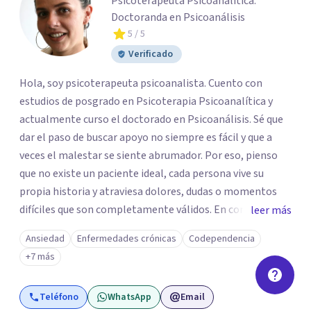
Psicoterapeuta Psicoanalítica.
Doctoranda en Psicoanálisis
5
/ 5
Verificado
Hola, soy psicoterapeuta psicoanalista. Cuento con
estudios de posgrado en Psicoterapia Psicoanalítica y
actualmente curso el doctorado en Psicoanálisis. Sé que
dar el paso de buscar apoyo no siempre es fácil y que a
veces el malestar se siente abrumador. Por eso, pienso
que no existe un paciente ideal, cada persona vive su
propia historia y atraviesa dolores, dudas o momentos
difíciles que son completamente válidos. En consulta, mi
leer más
intención es ofrecerte un espacio humano y seguro, en el
Ansiedad
Enfermedades crónicas
Codependencia
que sientas la confianza para expresarte y sentir. Nos
+7 más
daremos el tiempo de ir recorriendo tu historia de vida,
identificando con calma de dónde viene aquello que hoy
Teléfono
WhatsApp
Email
pesa haciendo consciente el origen, tus emociones y