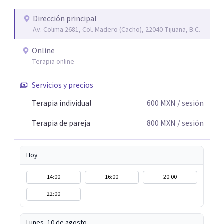
silencios; cada emoción tiene sentido y merece ser
escuchada. Si pudiste conectar con algo de esto,
Dirección principal
Av. Colima 2681, Col. Madero (Cacho), 22040 Tijuana, B.C.
mándame un mensaje y comencemos juntos a trabajar en
eso que has dejado de lado.
Online
Terapia online
Servicios y precios
Terapia individual
600
MXN
/ sesión
Terapia de pareja
800
MXN
/ sesión
Hoy
14:00
16:00
20:00
22:00
Lunes, 10 de agosto