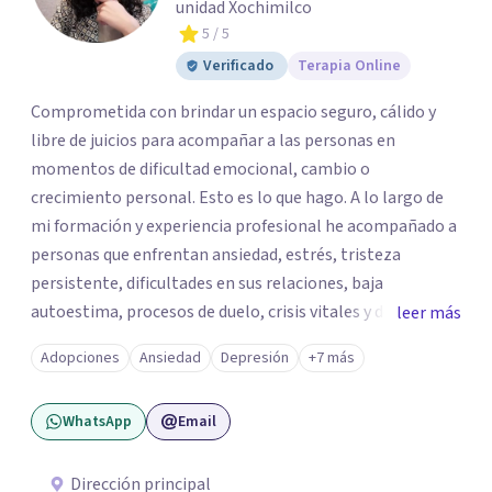
unidad Xochimilco
5
/ 5
Verificado
Terapia Online
Comprometida con brindar un espacio seguro, cálido y
libre de juicios para acompañar a las personas en
momentos de dificultad emocional, cambio o
crecimiento personal. Esto es lo que hago. A lo largo de
mi formación y experiencia profesional he acompañado a
personas que enfrentan ansiedad, estrés, tristeza
persistente, dificultades en sus relaciones, baja
autoestima, procesos de duelo, crisis vitales y desafíos
leer más
relacionados con la adaptación a nuevas etapas de la vida.
Adopciones
Ansiedad
Depresión
+7 más
Mi enfoque se basa en la escucha empática, el respeto por
la historia de cada persona y el trabajo conjunto para
WhatsApp
Email
desarrollar herramientas que favorezcan el bienestar
emocional y una mejor calidad de vida. Creo firmemente
que buscar ayuda psicológica es un acto de valentía y
Dirección principal