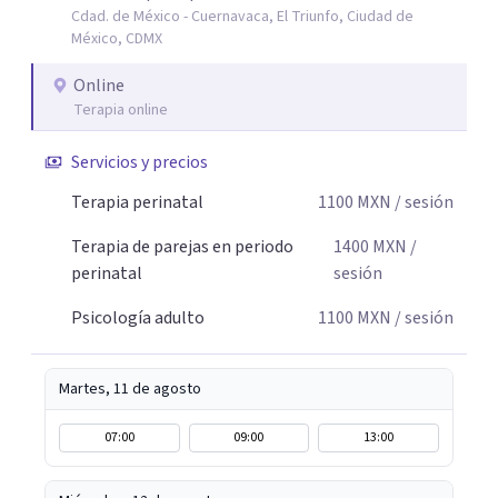
Cdad. de México - Cuernavaca, El Triunfo, Ciudad de
autocuidado. Mi objetivo es acompañarte para que puedas
México, CDMX
comprender mejor lo que estás viviendo, fortalecer tus
recursos personales y construir una vida más plena y
Online
congruente con tus necesidades y valores.
Terapia online
Servicios y precios
Terapia perinatal
1100
MXN
/ sesión
Terapia de parejas en periodo
1400
MXN
/
perinatal
sesión
Psicología adulto
1100
MXN
/ sesión
Martes, 11 de agosto
07:00
09:00
13:00