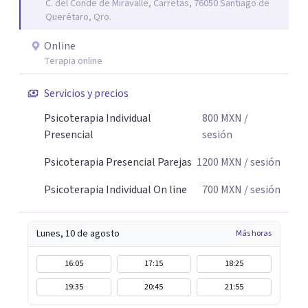
C. del Conde de Miravalle, Carretas, 76050 Santiago de
Querétaro, Qro.
Online
Terapia online
Servicios y precios
Psicoterapia Individual
800
MXN
/
Presencial
sesión
Psicoterapia Presencial Parejas
1200
MXN
/ sesión
Psicoterapia Individual On line
700
MXN
/ sesión
Lunes, 10 de agosto
Más horas
16:05
17:15
18:25
19:35
20:45
21:55