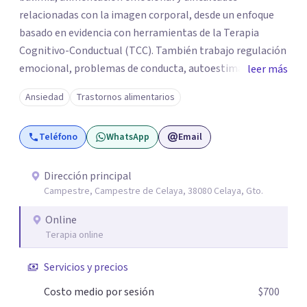
relacionadas con la imagen corporal, desde un enfoque
basado en evidencia con herramientas de la Terapia
Cognitivo-Conductual (TCC). También trabajo regulación
emocional, problemas de conducta, autoestima y
leer más
desarrollo de habilidades sociales y emocionales en
Ansiedad
Trastornos alimentarios
población infantil y juvenil. Me mantengo en constante
formación y actualización para brindar el
Teléfono
WhatsApp
Email
acompañamiento más efectivo a cada persona. Ofrezco
un espacio de apoyo, educación sobre salud mental y
alimentación consciente, adaptado a las necesidades de
Dirección principal
Campestre, Campestre de Celaya, 38080 Celaya, Gto.
cada paciente y su familia. Atiendo de forma online.
Puedes reservar tu primera sesión directamente desde mi
Online
perfil.
Terapia online
Servicios y precios
Costo medio por sesión
$700