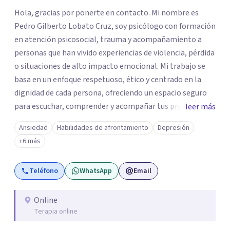
Hola, gracias por ponerte en contacto. Mi nombre es
Pedro Gilberto Lobato Cruz, soy psicólogo con formación
en atención psicosocial, trauma y acompañamiento a
personas que han vivido experiencias de violencia, pérdida
o situaciones de alto impacto emocional. Mi trabajo se
basa en un enfoque respetuoso, ético y centrado en la
dignidad de cada persona, ofreciendo un espacio seguro
para escuchar, comprender y acompañar tus procesos
leer más
emocionales a tu propio ritmo. Creo firmemente en la
Ansiedad
Habilidades de afrontamiento
Depresión
importancia de construir juntos herramientas que
+6 más
fortalezcan el bienestar, la autonomía y el sentido de
vida. Será un gusto acompañarte en este proceso. Quedo
Teléfono
WhatsApp
Email
atento para resolver cualquier duda y acordar una cita. Un
abrazo, Pedro Gilberto Lobato Cruz Psicólogo
Online
Terapia online