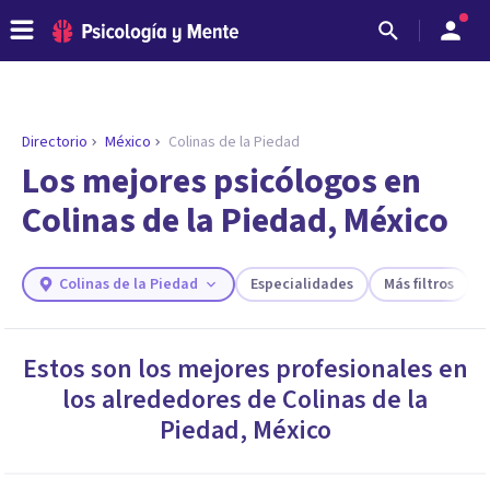
Directorio
México
Colinas de la Piedad
ENCONTRAR MI TERAPEUTA
¿Necesitas ayuda para encontrar el
Los mejores psicólogos en
psicólogo adecuado?
Colinas de la Piedad, México
Responde a unas breves preguntas y te ofreceremos
los profesionales que más se ajustan a tus
necesidades.
Colinas de la Piedad
Especialidades
Más filtros
Responder cuestionario
Estos son los mejores profesionales en
los alrededores de
Colinas de la
Piedad
,
México