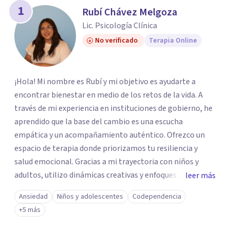
1
Rubí Chávez Melgoza
Lic. Psicología Clínica
No verificado
Terapia Online
¡Hola! Mi nombre es Rubí y mi objetivo es ayudarte a
encontrar bienestar en medio de los retos de la vida. A
través de mi experiencia en instituciones de gobierno, he
aprendido que la base del cambio es una escucha
empática y un acompañamiento auténtico. ​Ofrezco un
espacio de terapia donde priorizamos tu resiliencia y
salud emocional. Gracias a mi trayectoria con niños y
adultos, utilizo dinámicas creativas y enfoques adaptados
leer más
a tus necesidades específicas. Estoy aquí para escucharte
Ansiedad
Niños y adolescentes
Codependencia
y brindarte las herramientas necesarias para fortalecer
+5 más
tu paz mental.