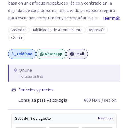
basa en un enfoque respetuoso, ético y centrado en la
dignidad de cada persona, ofreciendo un espacio seguro
para escuchar, comprender y acompañar tus procesos
leer más
emocionales a tu propio ritmo. Creo firmemente en la
Ansiedad
Habilidades de afrontamiento
Depresión
importancia de construir juntos herramientas que
+6 más
fortalezcan el bienestar, la autonomía y el sentido de
vida. Será un gusto acompañarte en este proceso. Quedo
Teléfono
WhatsApp
Email
atento para resolver cualquier duda y acordar una cita. Un
abrazo, Pedro Gilberto Lobato Cruz Psicólogo
Online
Terapia online
Servicios y precios
Consulta para Psicología
600
MXN
/ sesión
Sábado, 8 de agosto
Más horas