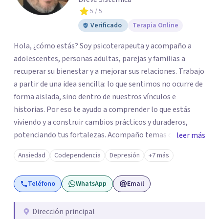
5
/ 5
Verificado
Terapia Online
Hola, ¿cómo estás? Soy psicoterapeuta y acompaño a
adolescentes, personas adultas, parejas y familias a
recuperar su bienestar y a mejorar sus relaciones. Trabajo
a partir de una idea sencilla: lo que sentimos no ocurre de
forma aislada, sino dentro de nuestros vínculos e
historias. Por eso te ayudo a comprender lo que estás
viviendo y a construir cambios prácticos y duraderos,
potenciando tus fortalezas. Acompaño temas como
leer más
ansiedad, depresión, duelo, autoestima, estrés laboral y
Ansiedad
Codependencia
Depresión
+7 más
dificultades de pareja o familia. Brindo psicoterapia
presencial en Guadalajara y también en línea. Si sientes
Teléfono
WhatsApp
Email
que es momento de dar el primer paso, puedes agendar
tu cita desde aquí. Será un gusto acompañarte. Servicios: -
Psicoterapia individual -Terapia familiar -Terapia de
Dirección principal