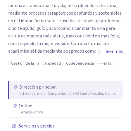
familia a transformar tu vida, reescribiendo tu historia,
mediante procesos terapéuticos profundos y sostenibles
en el tiempo. Yo no solo te ayudo a resolver un problema,
sino te ayudo, guío y acompaño a cambiar tu vida para
vivirla de manera más plena, más consciente y más feliz,
construyendo tu mejor versión. Con una formación
académica sólida mediante posgrados como terapeuta
leer más
breve, familiar e infantil, así como con respaldo
Gestión de la ira
Ansiedad
Codependencia
+7 más
profesional y experiencia clínica de más de 26 años y
personal te acompaño en el proceso con empatía
auténtica y comunicación clara y directa para darte
Dirección principal
seguridad emocional y una dirección firme de tu proceso
Cd del Carmen - Campeche, 24300 Santa Rosalía, Camp.
de cambio.
Online
Terapia online
Servicios y precios