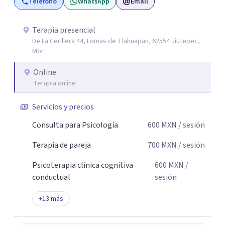
Teléfono
WhatsApp
Email
estrés y las emociones. Mi espacio es seguro, respetuoso
y sin juicios: aquí tú eres el protagonista de tu proceso, y
mi labor es escucharte con atención, acompañarte a dar
Terapia presencial
De La Cerillera 44, Lomas de Tlahuapan, 62554 Jiutepec,
sentido a lo que vives y construir juntos caminos hacia tu
Mor.
bienestar. Gracias por confiar en este camino.`
Online
Terapia online
Servicios y precios
Consulta para Psicología
600
MXN
/ sesión
Terapia de pareja
700
MXN
/ sesión
Psicoterapia clínica cognitiva
600
MXN
/
conductual
sesión
+
13
más