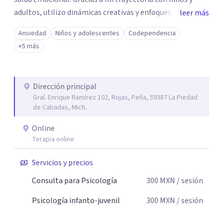
adultos, utilizo dinámicas creativas y enfoques adaptados
leer más
a tus necesidades específicas. Estoy aquí para escucharte
Ansiedad
Niños y adolescentes
Codependencia
y brindarte las herramientas necesarias para fortalecer
+5 más
tu paz mental.
Dirección principal
Gral. Enrique Ramírez 102, Rojas, Peña, 59387 La Piedad
de Cabadas, Mich.
Online
Terapia online
Servicios y precios
Consulta para Psicología
300
MXN
/ sesión
Psicología infanto-juvenil
300
MXN
/ sesión