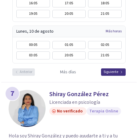
16:05
17:05
18:05
19:05
20:05
21:05
Lunes, 10 de agosto
Más horas
00:05
01:05
02:05
03:05
20:05
21:05
Más días
Anterior
Siguiente
7
Shiray González Pérez
Licenciada en psicología
No verificado
Terapia Online
Hola soy Shiray González y puedo ayudarte a ti y a tu