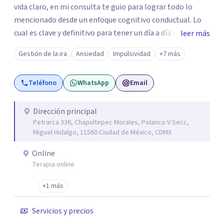
vida claro, en mi consulta te guio para lograr todo lo
mencionado desde un enfoque cognitivo conductual. Lo
cual es clave y definitivo para tener un día a día mucho
leer más
mas llevadero y productivo. Aún cuando también en base
Gestión de la ira
Ansiedad
Impulsividad
+7 más
a la problemática sugiero trabajar desde un enfoque
psicoanalítico.
Teléfono
WhatsApp
Email
Dirección principal
Petrarca 336, Chapultepec Morales, Polanco V Secc,
Miguel Hidalgo, 11560 Ciudad de México, CDMX
Online
Terapia online
+1 más
Servicios y precios