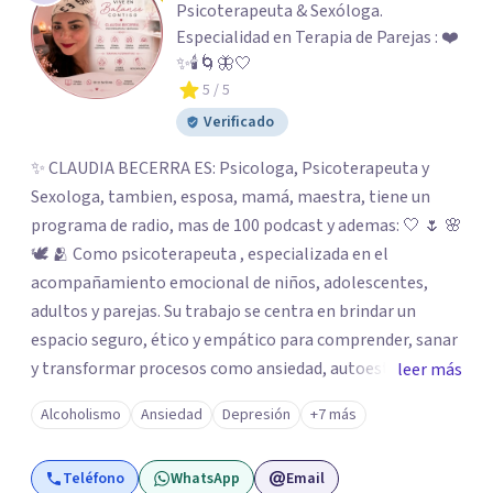
Psicoterapeuta & Sexóloga.
Especialidad en Terapia de Parejas : ❤️
✨🕯️🌀🦋🤍
5
/ 5
Verificado
✨ CLAUDIA BECERRA ES: Psicologa, Psicoterapeuta y
Sexologa, tambien, esposa, mamá, maestra, tiene un
programa de radio, mas de 100 podcast y ademas: 🤍 🌷 🌸
🕊️ 🫂 Como psicoterapeuta , especializada en el
acompañamiento emocional de niños, adolescentes,
adultos y parejas. Su trabajo se centra en brindar un
espacio seguro, ético y empático para comprender, sanar
y transformar procesos como ansiedad, autoestima,
leer más
duelos, conflictos familiares y crisis personales.
Alcoholismo
Ansiedad
Depresión
+7 más
Acompaña desde una mirada humana e integral,
favoreciendo el autoconocimiento, la regulación
Teléfono
WhatsApp
Email
emocional y el equilibrio interno. 💖 💕 💫 🔥 🌹 Como