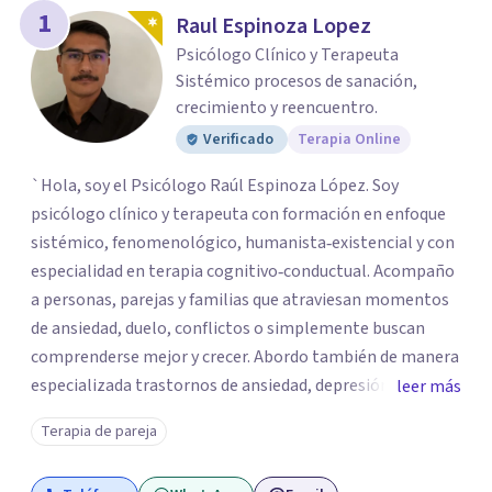
los profesionales que más se ajustan a tus
1
Raul Espinoza Lopez
necesidades.
Psicólogo Clínico y Terapeuta
Responder cuestionario
Sistémico procesos de sanación,
crecimiento y reencuentro.
Verificado
Terapia Online
`Hola, soy el Psicólogo Raúl Espinoza López. Soy
psicólogo clínico y terapeuta con formación en enfoque
sistémico, fenomenológico, humanista‑existencial y con
especialidad en terapia cognitivo‑conductual. Acompaño
a personas, parejas y familias que atraviesan momentos
de ansiedad, duelo, conflictos o simplemente buscan
comprenderse mejor y crecer. Abordo también de manera
especializada trastornos de ansiedad, depresión,
leer más
trastornos de atención e hiperactividad, trastornos del
Terapia de pareja
estado de ánimo, problemas emocionales y
conductuales, así como dificultades en el manejo del