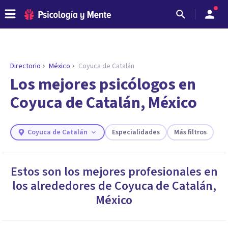
Directorio
México
Coyuca de Catalán
Los mejores psicólogos en
Coyuca de Catalán, México
Coyuca de Catalán
Especialidades
Más filtros
Estos son los mejores profesionales en
los alrededores de
Coyuca de Catalán
,
ENCONTRAR MI TERAPEUTA
¿Necesitas ayuda para encontrar el
México
psicólogo adecuado?
Responde a unas breves preguntas y te ofreceremos