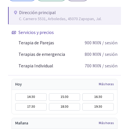
sexóloga, especializada en Sexualidad Humana
consciente, saludable y respetuosa. Acompaña procesos
Dirección principal
C. Carnero 5531, Arboledas, 45070 Zapopan, Jal.
relacionados con identidad sexual, educación sexual,
placer, vínculos afectivos, comunicación íntima y
Servicios y precios
sanación de la historia sexual personal. Su enfoque
integra cuerpo, emociones y conciencia, promoviendo
Terapia de Parejas
900
MXN
/ sesión
una vivencia de la sexualidad libre de culpa y en armonía
Terapias de emergencia
800
MXN
/ sesión
con el bienestar emocional. ✨ “Acompaño el alma a
sanar, recordando el equilibrio entre mente, cuerpo,
Terapia Individual
700
MXN
/ sesión
emociones y energía, desde una presencia amorosa y
consciente.” 💫
Hoy
Más horas
14:30
15:30
16:30
17:30
18:30
19:30
Mañana
Más horas