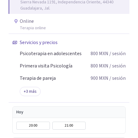
Sierra Nevada 1191, Independencia Oriente, 44340
pareja -Terapia con adolescentes
Guadalajara, Jal.
Online
Terapia online
Servicios y precios
Psicoterapia en adolescentes
800
MXN
/ sesión
Primera visita Psicología
800
MXN
/ sesión
Terapia de pareja
900
MXN
/ sesión
+
3
más
Hoy
20:00
21:00