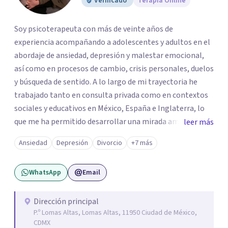
Verificado
Terapia Online
Soy psicoterapeuta con más de veinte años de
experiencia acompañando a adolescentes y adultos en el
abordaje de ansiedad, depresión y malestar emocional,
así como en procesos de cambio, crisis personales, duelos
y búsqueda de sentido. A lo largo de mi trayectoria he
trabajado tanto en consulta privada como en contextos
sociales y educativos en México, España e Inglaterra, lo
que me ha permitido desarrollar una mirada amplia,
leer más
sensible y profundamente humana del sufrimiento
Ansiedad
Depresión
Divorcio
+7 más
psicológico. Trabajo desde un enfoque integral que
combina la Psicología Existencial, la Logoterapia, el
WhatsApp
Email
Análisis Conductual y la Terapia Dialéctico Conductual.
Este enfoque me permite acompañar de manera efectiva
a personas que atraviesan ansiedad persistente, estados
Dirección principal
P.º Lomas Altas, Lomas Altas, 11950 Ciudad de México,
depresivos, agotamiento emocional, pensamientos
CDMX
negativos recurrentes o dificultades para regular sus