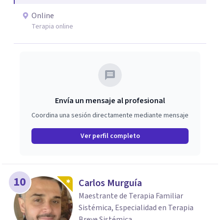
emociones, integrando herramientas basadas en
Online
evidencia con una comprensión profunda de la historia y
Terapia online
el contexto de cada persona.
Envía un mensaje al profesional
Coordina una sesión directamente mediante mensaje
Ver perfil completo
10
Carlos Murguía
Maestrante de Terapia Familiar
Sistémica, Especialidad en Terapia
Breve Sistémica