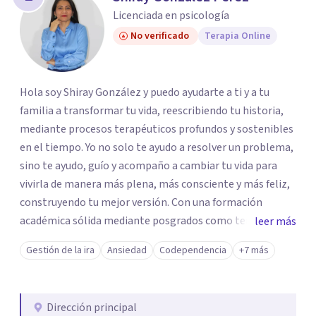
Licenciada en psicología
No verificado
Terapia Online
Hola soy Shiray González y puedo ayudarte a ti y a tu
familia a transformar tu vida, reescribiendo tu historia,
mediante procesos terapéuticos profundos y sostenibles
en el tiempo. Yo no solo te ayudo a resolver un problema,
sino te ayudo, guío y acompaño a cambiar tu vida para
vivirla de manera más plena, más consciente y más feliz,
construyendo tu mejor versión. Con una formación
académica sólida mediante posgrados como terapeuta
leer más
breve, familiar e infantil, así como con respaldo
Gestión de la ira
Ansiedad
Codependencia
+7 más
profesional y experiencia clínica de más de 26 años y
personal te acompaño en el proceso con empatía
auténtica y comunicación clara y directa para darte
Dirección principal
seguridad emocional y una dirección firme de tu proceso