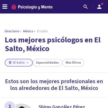
Directorio
México
El Salto
ENCONTRAR MI TERAPEUTA
¿Necesitas ayuda para encontrar el
Los mejores psicólogos en El
psicólogo adecuado?
Salto, México
Responde a unas breves preguntas y te ofreceremos
los profesionales que más se ajustan a tus
necesidades.
El Salto
Especialidades
Más filtros
Responder cuestionario
Estos son los mejores profesionales en
los alrededores de
El Salto
,
México
1
Shiray González Pérez