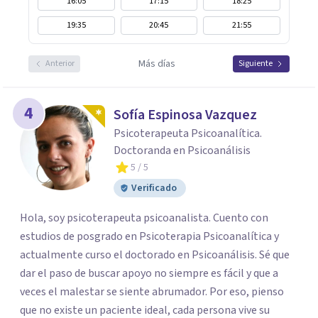
16:05
17:15
18:25
19:35
20:45
21:55
Más días
Anterior
Siguiente
4
Sofía Espinosa Vazquez
Psicoterapeuta Psicoanalítica.
Doctoranda en Psicoanálisis
5
/ 5
Verificado
Hola, soy psicoterapeuta psicoanalista. Cuento con
estudios de posgrado en Psicoterapia Psicoanalítica y
actualmente curso el doctorado en Psicoanálisis. Sé que
dar el paso de buscar apoyo no siempre es fácil y que a
veces el malestar se siente abrumador. Por eso, pienso
que no existe un paciente ideal, cada persona vive su