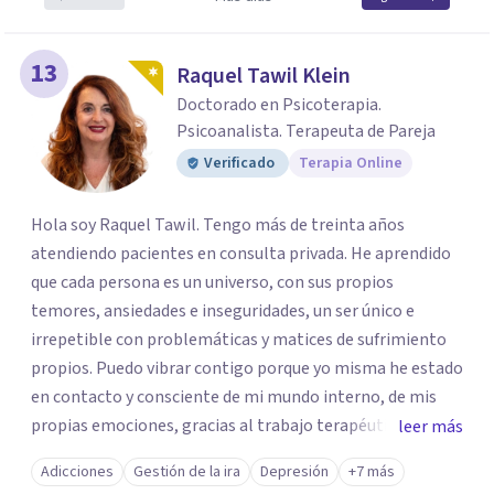
13
Raquel Tawil Klein
Doctorado en Psicoterapia.
Psicoanalista. Terapeuta de Pareja
Verificado
Terapia Online
Hola soy Raquel Tawil. Tengo más de treinta años
atendiendo pacientes en consulta privada. He aprendido
que cada persona es un universo, con sus propios
temores, ansiedades e inseguridades, un ser único e
irrepetible con problemáticas y matices de sufrimiento
propios. Puedo vibrar contigo porque yo misma he estado
en contacto y consciente de mi mundo interno, de mis
propias emociones, gracias al trabajo terapéutico que he
leer más
llevado como parte de mi formación como
Adicciones
Gestión de la ira
Depresión
+7 más
psicoterapeuta, lo que me permitirá comprenderte