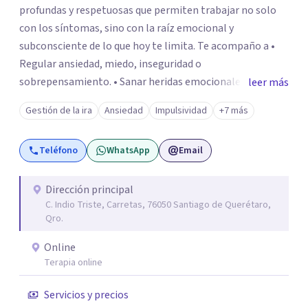
profundas y respetuosas que permiten trabajar no solo
con los síntomas, sino con la raíz emocional y
subconsciente de lo que hoy te limita. Te acompaño a •
Regular ansiedad, miedo, inseguridad o
sobrepensamiento. • Sanar heridas emocionales y
leer más
fortalecer tu autoestima. . Comprender por qué repites
Gestión de la ira
Ansiedad
Impulsividad
+7 más
ciertos patrones o emociones. Puedes superar lo que te
preocupa y lograr tus objetivos más pronto de lo que
Teléfono
WhatsApp
Email
imaginas. Contáctame por Wahtsapp. Puedo ayudarte.
Dirección principal
C. Indio Triste, Carretas, 76050 Santiago de Querétaro,
Qro.
Online
Terapia online
Servicios y precios