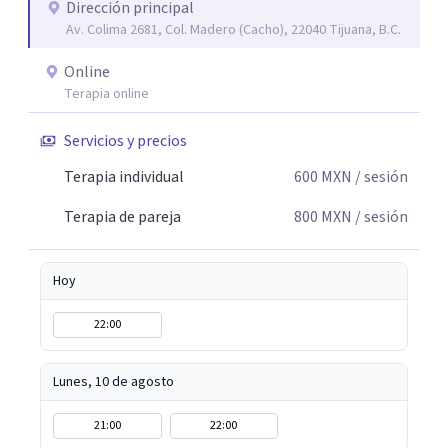
escuchada. Si pudiste conectar con algo de esto,
Dirección principal
Av. Colima 2681, Col. Madero (Cacho), 22040 Tijuana, B.C.
mándame un mensaje y comencemos juntos a trabajar en
eso que has dejado de lado.
Online
Terapia online
Servicios y precios
Terapia individual
600
MXN
/ sesión
Terapia de pareja
800
MXN
/ sesión
Hoy
22:00
Lunes, 10 de agosto
21:00
22:00