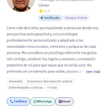
Cáncer
5
/ 5
Verificado
Terapia Online
Llevo más de 6 años acompañando a personas desde una
perspectiva anticapacitista, con un enfoque
profundamente personalizado y adaptado a las
necesidades emocionales, mentales y psíquicas de cada
persona. Me considero un psicólogo diferente me gusta
reír contigo, celebrar tus logros y avances, y compartir
pedacitos de mí para que sepas que no estás solo. No
pretendo ser un ejemplo para nadie; soy una persona que
leer más
también sufre, llora, ríe y grita. Para mí, tu salud, tu paz y
Ansiedad
Trastornos del espectro autista
tu tranquilidad siempre estarán por encima de lo
Enfermedades crónicas
+7 más
económico. A lo largo de mi camino he cuestionado
muchas de las reglas rígidas que aprendí en la formación
Teléfono
WhatsApp
Email
tradicional, porque creo que antes que las técnicas se