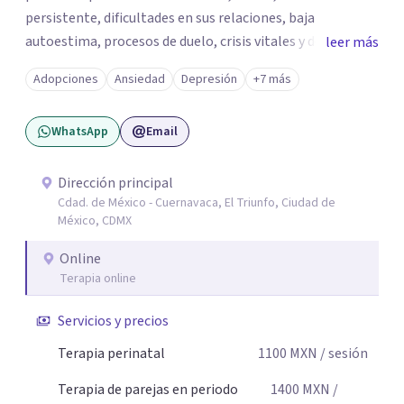
persistente, dificultades en sus relaciones, baja
autoestima, procesos de duelo, crisis vitales y desafíos
leer más
relacionados con la adaptación a nuevas etapas de la vida.
Adopciones
Ansiedad
Depresión
+7 más
Mi enfoque se basa en la escucha empática, el respeto por
la historia de cada persona y el trabajo conjunto para
WhatsApp
Email
desarrollar herramientas que favorezcan el bienestar
emocional y una mejor calidad de vida. Creo firmemente
que buscar ayuda psicológica es un acto de valentía y
Dirección principal
Cdad. de México - Cuernavaca, El Triunfo, Ciudad de
autocuidado. Mi objetivo es acompañarte para que puedas
México, CDMX
comprender mejor lo que estás viviendo, fortalecer tus
recursos personales y construir una vida más plena y
Online
congruente con tus necesidades y valores.
Terapia online
Servicios y precios
Terapia perinatal
1100
MXN
/ sesión
Terapia de parejas en periodo
1400
MXN
/