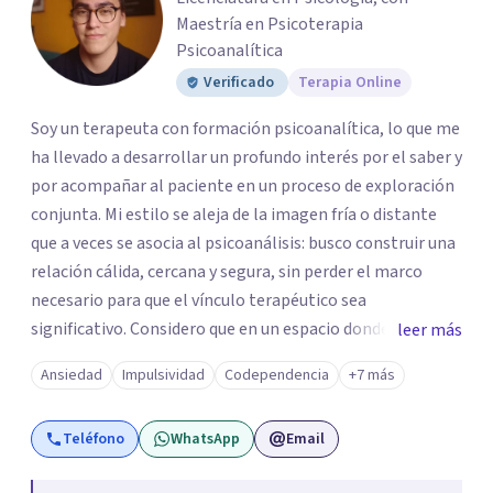
Maestría en Psicoterapia
Psicoanalítica
Verificado
Terapia Online
Soy un terapeuta con formación psicoanalítica, lo que me
ha llevado a desarrollar un profundo interés por el saber y
por acompañar al paciente en un proceso de exploración
conjunta. Mi estilo se aleja de la imagen fría o distante
que a veces se asocia al psicoanálisis: busco construir una
relación cálida, cercana y segura, sin perder el marco
necesario para que el vínculo terapéutico sea
significativo. Considero que en un espacio donde uno
leer más
puede sentirse acompañado y escuchado, es posible
Ansiedad
Impulsividad
Codependencia
+7 más
mirar con honestidad cómo nos vinculamos afuera, qué se
repite, qué duele, y qué puede transformarse. En mi
Teléfono
WhatsApp
Email
consultorio hay lugar para todo: risas, tristezas, enojos y
silencios; cada emoción tiene sentido y merece ser