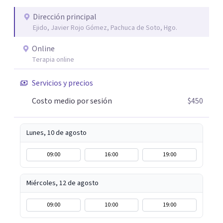
necesita humanidad, presencia y una conexión real para
que el proceso terapéutico tenga sentido. Trabajo
Dirección principal
Ejido, Javier Rojo Gómez, Pachuca de Soto, Hgo.
especialmente con procesos de duelo Y psicooncología,
ofreciendo un espacio cercano, humano y libre de juicios.
Online
Si tú o algún familiar están atravesando un proceso
Terapia online
relacionado con cáncer, puedes escribirme por WhatsApp
para agendar una primera sesión gratuita. Y si estás
Servicios y precios
pasando por un momento difícil y necesitas hablar con
Costo medio por sesión
$450
alguien, también puedes contactarme: la primera
conversación no tiene costo.
Lunes, 10 de agosto
09:00
16:00
19:00
Miércoles, 12 de agosto
09:00
10:00
19:00