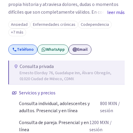
propia historia y atraviesa dolores, dudas o momentos
difíciles que son completamente válidos. En consulta, mi
leer más
intención es ofrecerte un espacio humano y seguro, en el
Ansiedad
Enfermedades crónicas
Codependencia
que sientas la confianza para expresarte y sentir. Nos
+7 más
daremos el tiempo de ir recorriendo tu historia de vida,
identificando con calma de dónde viene aquello que hoy
Teléfono
WhatsApp
Email
pesa haciendo consciente el origen, tus emociones y
experiencias, tanto pasadas como presentes. Es un lugar
para comprender mejor tu mundo interno o cualquier
Consulta privada
Ernesto Elorduy 76, Guadalupe Inn, Álvaro Obregón,
situación que estés atravesando. Acompañarte en lo que
01020 Ciudad de México, CDMX
sientes es el primer paso para darle un nuevo sentido a
las cosas, aprender a mirar tus emociones con más
Servicios y precios
amabilidad e ir soltando de a poco las cargas que llevas
Consulta individual, adolescentes y
800
MXN
/
día a día. Si buscas un espacio donde sentirte escuchado o
adultos. Presencial y en línea
sesión
escuchada y reencontrarte contigo y tu tranquilidad, aquí
estoy para acompañarte en tu proceso.
Consulta de pareja. Presencial y en
1200
MXN
/
línea
sesión