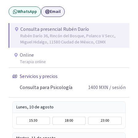
mejor. Nadie puede entender al otro si no se ha puesto en
WhatsApp
Email
contacto consigo mismo. Me gustaría acompañarte en
un camino de crecimiento y de conocimiento. Si por algún
motivo la vida te esta poniendo retos difíciles estoy aquí
Consulta presencial Rubén Darío
Rubén Darío 36, Rincón del Bosque, Polanco V Secc,
para acompañarte y buscar las mejores soluciones. Si
Miguel Hidalgo, 11580 Ciudad de México, CDMX
estas sufriendo puedo ayudarte a aminorarlo y resolverlo
a través del trabajo conjunto de recordar, reacomodar,
Online
resignificar y elaborar, para que puedas sentirte mejor,
Terapia online
ser mas productivo y en general tener una vida más feliz.
Servicios y precios
Mi lema es: PUEDES ESTAR MEJOR.
Consulta para Psicología
1400
MXN
/ sesión
Lunes, 10 de agosto
15:30
18:00
23:00