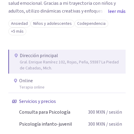
salud emocional. Gracias a mi trayectoria con niños y
adultos, utilizo dinámicas creativas y enfoques adaptados
leer más
a tus necesidades específicas. Estoy aquí para escucharte
Ansiedad
Niños y adolescentes
Codependencia
y brindarte las herramientas necesarias para fortalecer
+5 más
tu paz mental.
Dirección principal
Gral. Enrique Ramírez 102, Rojas, Peña, 59387 La Piedad
de Cabadas, Mich.
Online
Terapia online
Servicios y precios
Consulta para Psicología
300
MXN
/ sesión
Psicología infanto-juvenil
300
MXN
/ sesión