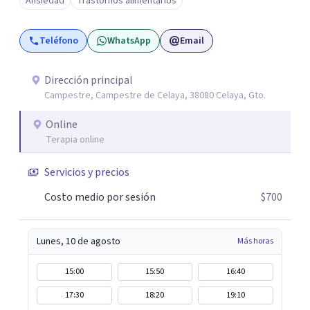
Ansiedad
Trastornos alimentarios
población infantil y juvenil. Me mantengo en constante
formación y actualización para brindar el
Teléfono
WhatsApp
Email
acompañamiento más efectivo a cada persona. Ofrezco
un espacio de apoyo, educación sobre salud mental y
alimentación consciente, adaptado a las necesidades de
Dirección principal
Campestre, Campestre de Celaya, 38080 Celaya, Gto.
cada paciente y su familia. Atiendo de forma online.
Puedes reservar tu primera sesión directamente desde mi
Online
perfil.
Terapia online
Servicios y precios
Costo medio por sesión
$700
Lunes, 10 de agosto
Más horas
15:00
15:50
16:40
17:30
18:20
19:10