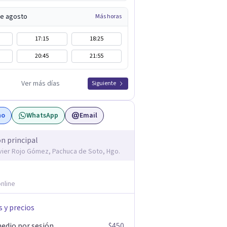
de agosto
Más horas
17:15
18:25
20:45
21:55
Ver más días
Siguiente
no
WhatsApp
Email
ón principal
avier Rojo Gómez, Pachuca de Soto, Hgo.
nline
s y precios
edio por sesión
$450