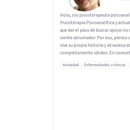
Hola, soy psicoterapeuta psicoanal
Psicoterapia Psicoanalítica y actual
que dar el paso de buscar apoyo no s
siente abrumador. Por eso, pienso q
vive su propia historia y atraviesa 
completamente válidos. En consult
y seguro, en el que sientas la confi
Ansiedad
Enfermedades crónicas
tiempo de ir recorriendo tu histori
aquello que hoy pesa haciendo consciente el origen, tu
tanto pasadas como presentes. Es
interno o cualquier situación que 
sientes es el primer paso para darl
tus emociones con más amabilidad e 
a día. Si buscas un espacio donde s
contigo y tu tranquilidad, aquí est