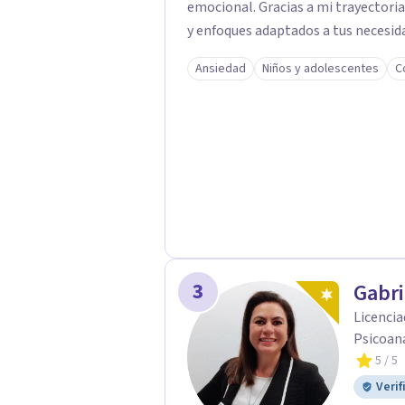
emocional. Gracias a mi trayectoria
y enfoques adaptados a tus necesida
brindarte las herramientas necesar
Ansiedad
Niños y adolescentes
C
3
Gabri
Licencia
Psicoana
5
/ 5
Verif