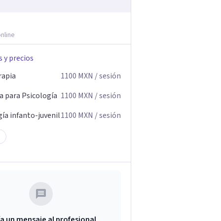
nline
s y precios
rapia
1100
MXN
/ sesión
a para Psicología
1100
MXN
/ sesión
ía infanto-juvenil
1100
MXN
/ sesión
a un mensaje al profesional