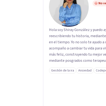
No ve
Hola soy Shiray González y puedo ayu
reescribiendo tu historia, mediant
en el tiempo. Yo no solo te ayudo a 
acompaño a cambiar tu vida para vi
más feliz, construyendo tu mejor versión. Con una formación acad
mediante posgrados como terapeuta 
respaldo profesional y experiencia 
Gestión de la ira
Ansiedad
Codep
acompaño en el proceso con empatía
darte seguridad emocional y una di