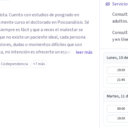
Servicio
Consulta
ista. Cuento con estudios de posgrado en
adultos.
mente curso el doctorado en Psicoanálisis. Sé
iempre es fácil y que a veces el malestar se
Consulta
ue no existe un paciente ideal, cada persona
y en lín
dolores, dudas o momentos difíciles que son
a, mi intención es ofrecerte un espacio humano
leer más
Lunes, 10 d
anza para expresarte y sentir. Nos daremos el
Codependencia
+7 más
a de vida, identificando con calma de dónde viene
19:30
s emociones y experiencias,
21:45
 un lugar para comprender mejor tu mundo
estés atravesando. Acompañarte en lo que
e un nuevo sentido a las cosas, aprender a mirar
Martes, 11 
ir soltando de a poco las cargas que llevas día
00:00
entirte escuchado o escuchada y reencontrarte
oy para acompañarte en tu proceso.
19:30