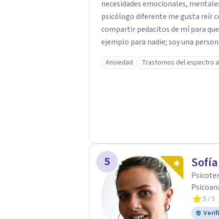
necesidades emocionales, mentales 
psicólogo diferente me gusta reír c
compartir pedacitos de mí para que
ejemplo para nadie; soy una persona 
tu salud, tu paz y tu tranquilidad si
Ansiedad
Trastornos del espectro a
largo de mi camino he cuestionado m
formación tradicional, porque creo 
humanidad, presencia y una conexió
sentido. Trabajo especialmente con procesos de duelo Y psicooncología,
ofreciendo un espacio cercano, humano y libre de j
están atravesando un proceso relac
WhatsApp para agendar una primera 
momento difícil y necesitas hablar
5
Sofía
primera conversación no tiene cost
Psicoter
Psicoaná
5
/ 5
Verif