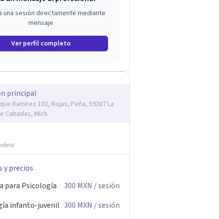
a una sesión directamente mediante
mensaje
Ver perfil completo
ón principal
rique Ramírez 102, Rojas, Peña, 59387 La
e Cabadas, Mich.
nline
s y precios
a para Psicología
300
MXN
/ sesión
ía infanto-juvenil
300
MXN
/ sesión