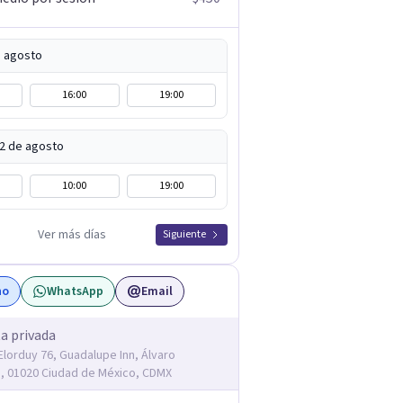
e agosto
16:00
19:00
12 de agosto
10:00
19:00
Ver más días
Siguiente
no
WhatsApp
Email
a privada
Elorduy 76, Guadalupe Inn, Álvaro
 01020 Ciudad de México, CDMX