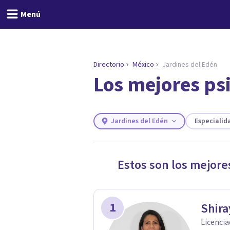
Menú
Directorio
México
Jardines del Edén
Los mejores ps
ENCONTRAR MI TERAPEUTA
¿Necesitas ayuda para 
Responde a unas breves preguntas y 
Responder cuestionario
Jardines del Edén
Especialid
Estos son los mejore
1
Shira
Licencia