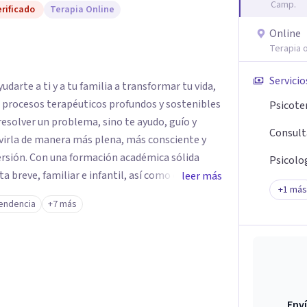
Camp.
rificado
Terapia Online
Online
Terapia o
Servicio
darte a ti y a tu familia a transformar tu vida,
e procesos terapéuticos profundos y sostenibles
Psicote
resolver un problema, sino te ayudo, guío y
Consult
virla de manera más plena, más consciente y
émica sólida
Psicolog
breve, familiar e infantil, así como con
leer más
+
1
más
clínica de más de 26 años y personal te
endencia
+7 más
 auténtica y comunicación clara y directa para
rección firme de tu proceso de cambio.
Enví