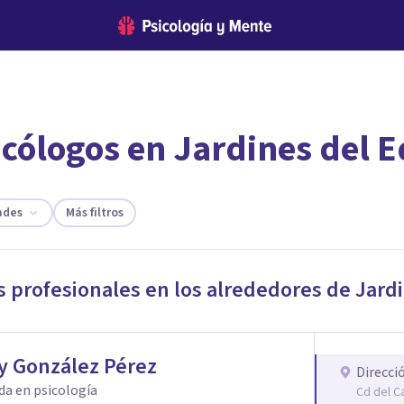
icólogos en Jardines del 
encontrar el psicólogo adecuado?
te ofreceremos los profesionales que más se ajustan a tus necesi
ades
Más filtros
s profesionales en los alrededores de
Jard
y González Pérez
Direcci
da en psicología
Cd del C