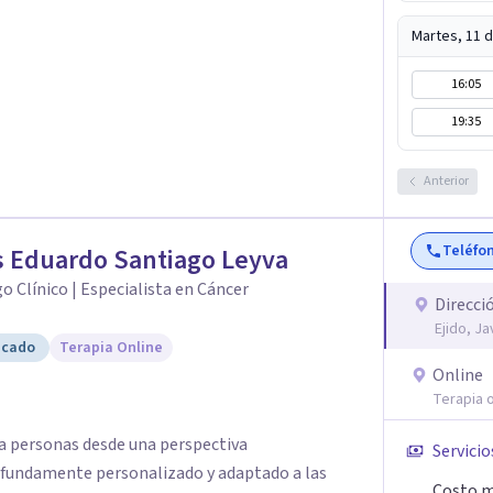
Martes, 11 
16:05
19:35
Anterior
Teléfo
 Eduardo Santiago Leyva
o Clínico | Especialista en Cáncer
Direcci
Ejido, J
icado
Terapia Online
Online
Terapia o
 personas desde una perspectiva
Servicio
ofundamente personalizado y adaptado a las
Costo m