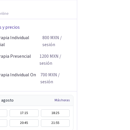
nline
s y precios
apia Individual
800
MXN
/
ial
sesión
rapia Presencial
1200
MXN
/
sesión
rapia Individual On
700
MXN
/
sesión
e agosto
Más horas
17:15
18:25
20:45
21:55