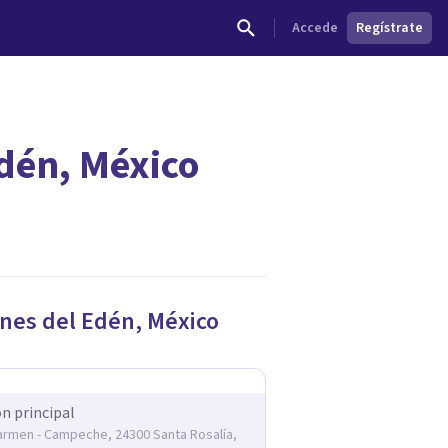
Accede
Regístrate
Edén, México
dades.
ines del Edén
,
México
ón principal
armen - Campeche, 24300 Santa Rosalía,