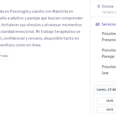
Online
da en Psicología y cuento con Maestría en
Terapia o
paño a adultos y parejas que buscan comprender
Servicio
, fortalecer sus vínculos y atravesar momentos
 claridad emocional. Mi trabajo terapéutico se
Psicoter
l, confidencial y cercano, disponible tanto en
Presenc
Querétaro como en línea.
Psicote
7 más
Parejas
Psicote
line
Lunes, 10 d
16:05
19:35