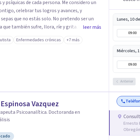
y psíquicas de cada persona. Me considero un
ontigo, celebrar tus logros y avances, y
 sepas que no estás solo. No pretendo ser un
Lunes, 10 d
que también sufre, llora, ríe y grita. Para mí,
leer más
09:00
empre estarán por encima de lo económico. A lo
utista
Enfermedades crónicas
+7 más
uchas de las reglas rígidas que aprendí en la
que antes que las técnicas se necesita
Miércoles, 
n real para que el proceso terapéutico tenga
09:00
uicios. Si tú o algún familiar
Anterior
ionado con cáncer, puedes escribirme por
sesión gratuita. Y si estás pasando por un
 con alguien, también puedes contactarme: la
Teléfo
 Espinosa Vazquez
o.
apeuta Psicoanalítica. Doctoranda en
Consult
lisis
Ernesto 
Obregón,
icado