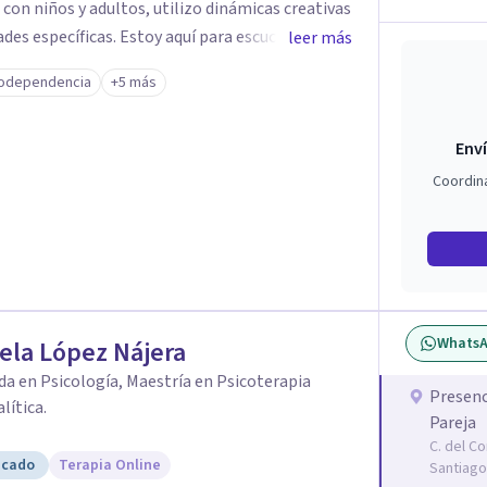
 con niños y adultos, utilizo dinámicas creativas
des específicas. Estoy aquí para escucharte y
leer más
ias para fortalecer tu paz mental.
odependencia
+5 más
Enví
Coordin
Whats
ela López Nájera
da en Psicología, Maestría en Psicoterapia
Presenc
lítica.
Pareja
C. del C
icado
Terapia Online
Santiago