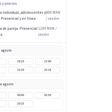
s y precios
 individual, adolescentes y
800
MXN
 Presencial y en línea
/ sesión
 de pareja. Presencial
1200
MXN
/
ea
sesión
e agosto
20:15
21:00
22:30
23:15
de agosto
00:45
01:30
20:15