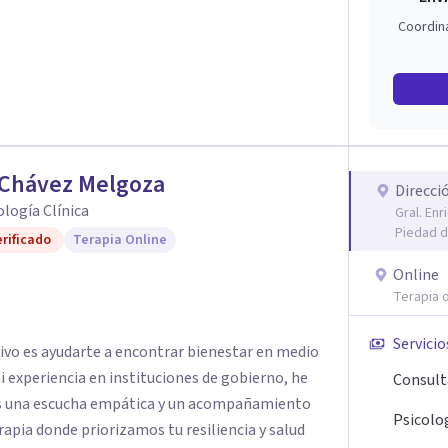
Coordin
 Chávez Melgoza
Direcci
cología Clínica
Gral. En
Piedad d
rificado
Terapia Online
Online
Terapia o
Servicio
tivo es ayudarte a encontrar bienestar en medio
 mi experiencia en instituciones de gobierno, he
Consult
es una escucha empática y un acompañamiento
Psicolog
rapia donde priorizamos tu resiliencia y salud