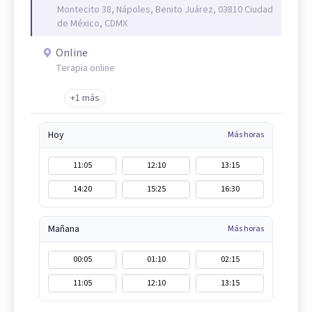
Montecito 38, Nápoles, Benito Juárez, 03810 Ciudad
de México, CDMX
Online
Terapia online
+1 más
Hoy
Más horas
11:05
12:10
13:15
14:20
15:25
16:30
Mañana
Más horas
00:05
01:10
02:15
11:05
12:10
13:15