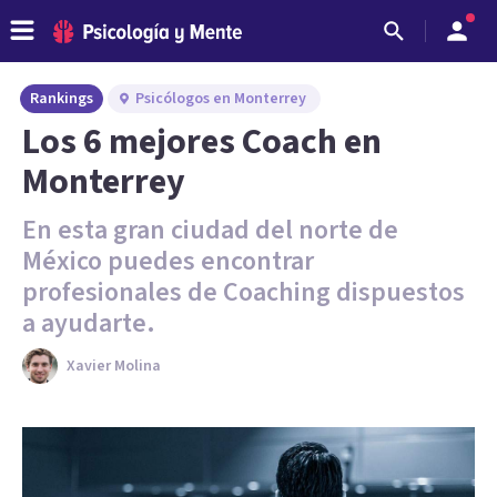
Rankings
Psicólogos en Monterrey
Los 6 mejores Coach en
Monterrey
En esta gran ciudad del norte de
México puedes encontrar
profesionales de Coaching dispuestos
a ayudarte.
Xavier Molina