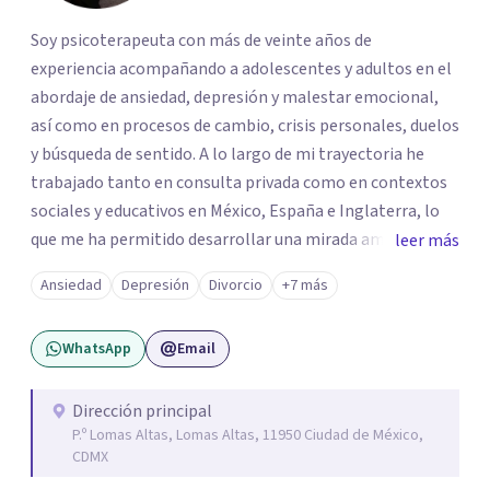
Soy psicoterapeuta con más de veinte años de
experiencia acompañando a adolescentes y adultos en el
abordaje de ansiedad, depresión y malestar emocional,
así como en procesos de cambio, crisis personales, duelos
y búsqueda de sentido. A lo largo de mi trayectoria he
trabajado tanto en consulta privada como en contextos
sociales y educativos en México, España e Inglaterra, lo
que me ha permitido desarrollar una mirada amplia,
leer más
sensible y profundamente humana del sufrimiento
Ansiedad
Depresión
Divorcio
+7 más
psicológico. Trabajo desde un enfoque integral que
combina la Psicología Existencial, la Logoterapia, el
WhatsApp
Email
Análisis Conductual y la Terapia Dialéctico Conductual.
Este enfoque me permite acompañar de manera efectiva
a personas que atraviesan ansiedad persistente, estados
Dirección principal
P.º Lomas Altas, Lomas Altas, 11950 Ciudad de México,
depresivos, agotamiento emocional, pensamientos
CDMX
negativos recurrentes o dificultades para regular sus