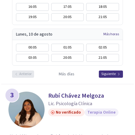
16:05
17:05
18:05
19:05
20:05
21:05
Lunes, 10 de agosto
Más horas
00:05
01:05
02:05
03:05
20:05
21:05
Más días
Anterior
Siguiente
3
Rubí Chávez Melgoza
Lic. Psicología Clínica
No verificado
Terapia Online