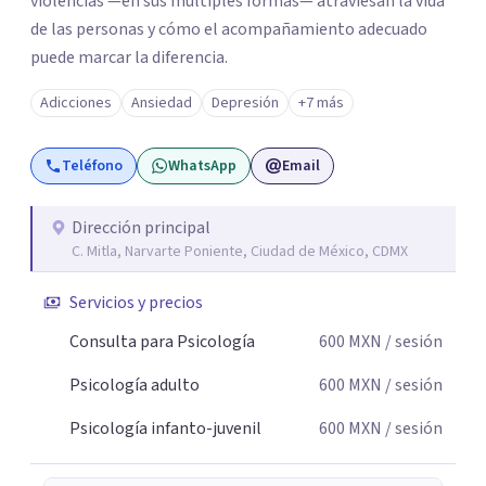
violencias —en sus múltiples formas— atraviesan la vida
de las personas y cómo el acompañamiento adecuado
puede marcar la diferencia.
Adicciones
Ansiedad
Depresión
+7 más
Teléfono
WhatsApp
Email
Dirección principal
C. Mitla, Narvarte Poniente, Ciudad de México, CDMX
Servicios y precios
Consulta para Psicología
600
MXN
/ sesión
Psicología adulto
600
MXN
/ sesión
Psicología infanto-juvenil
600
MXN
/ sesión