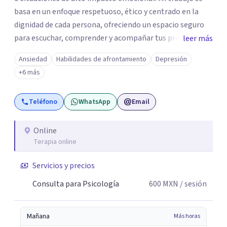
basa en un enfoque respetuoso, ético y centrado en la
dignidad de cada persona, ofreciendo un espacio seguro
para escuchar, comprender y acompañar tus procesos
leer más
emocionales a tu propio ritmo. Creo firmemente en la
Ansiedad
Habilidades de afrontamiento
Depresión
importancia de construir juntos herramientas que
+6 más
fortalezcan el bienestar, la autonomía y el sentido de
vida. Será un gusto acompañarte en este proceso. Quedo
Teléfono
WhatsApp
Email
atento para resolver cualquier duda y acordar una cita. Un
abrazo, Pedro Gilberto Lobato Cruz Psicólogo
Online
Terapia online
Servicios y precios
Consulta para Psicología
600
MXN
/ sesión
Mañana
Más horas