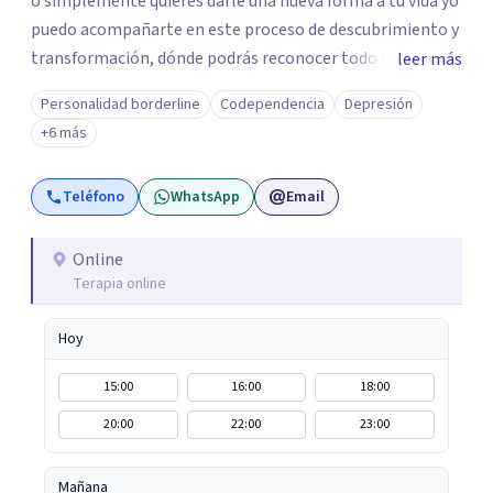
o simplemente quieres darle una nueva forma a tu vida yo
puedo acompañarte en este proceso de descubrimiento y
transformación, dónde podrás reconocer todo aquello
leer más
que te ha aqueja. Así que si buscas un espacio de compañía
Personalidad borderline
Codependencia
Depresión
seguro respetuoso y fraternal yo puedo acompañarte.
+6 más
Teléfono
WhatsApp
Email
Online
Terapia online
Hoy
15:00
16:00
18:00
20:00
22:00
23:00
Mañana