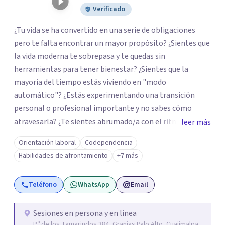
Verificado
¿Tu vida se ha convertido en una serie de obligaciones
pero te falta encontrar un mayor propósito? ¿Sientes que
la vida moderna te sobrepasa y te quedas sin
herramientas para tener bienestar? ¿Sientes que la
mayoría del tiempo estás viviendo en "modo
automático"? ¿Estás experimentando una transición
personal o profesional importante y no sabes cómo
atravesarla? ¿Te sientes abrumado/a con el ritmo de tu
leer más
día a día y te preguntas si hay una mejor manera de vivir?
Orientación laboral
Codependencia
¿Aunque no estás deprimido/a sientes que te gustaría
Habilidades de afrontamiento
+7 más
potenciar tu capacidad de bienestar? Hola, Soy
Mariangela Rodriguez Badel. Uno de mis propósitos de
Teléfono
WhatsApp
Email
vida es impactar positivamente la vida de jóvenes y
adultos. Lo hago entendiendo el “mundo” que es cada
uno/a y acompañándolo/as a encontrar herramientas
Sesiones en persona y en línea
P.º de los Tamarindos 384, Granjas Palo Alto, Cuajimalpa