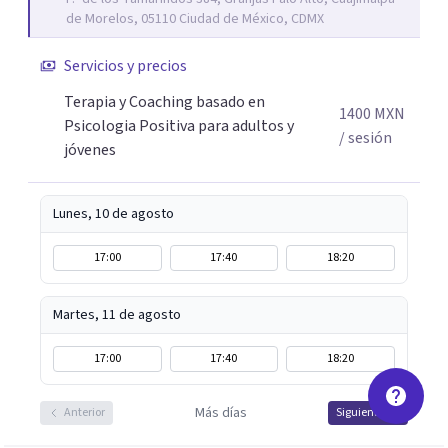
que les permitan conectar con su vida de maneras
de Morelos, 05110 Ciudad de México, CDMX
diferentes y avanzar hacia donde lo necesitan. Hago
procesos de terapia y coaching individual en línea o de
Servicios y precios
manera presencial en la Ciudad de México.
Terapia y Coaching basado en
Adicionalmente enseño herramientas de psicología
1400
MXN
Psicologia Positiva para adultos y
positiva y bienestar a grupos y equipos.
/ sesión
jóvenes
Lunes, 10 de agosto
17:00
17:40
18:20
Martes, 11 de agosto
17:00
17:40
18:20
Más días
Anterior
Siguiente