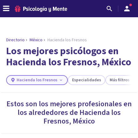
Directorio
México
Hacienda los Fresnos
Los mejores psicólogos en
Hacienda los Fresnos, México
Hacienda los Fresnos
Especialidades
Más filtros
Estos son los mejores profesionales en
los alrededores de
Hacienda los
ENCONTRAR MI TERAPEUTA
¿Necesitas ayuda para encontrar el
Fresnos
,
México
psicólogo adecuado?
Responde a unas breves preguntas y te ofreceremos