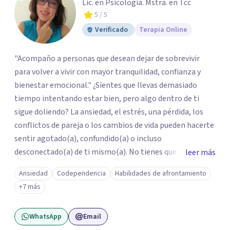
Lic. en Psicología. Mstra. en Tcc
5
/ 5
Verificado
Terapia Online
"Acompaño a personas que desean dejar de sobrevivir
para volver a vivir con mayor tranquilidad, confianza y
bienestar emocional." ¿Sientes que llevas demasiado
tiempo intentando estar bien, pero algo dentro de ti
sigue doliendo? La ansiedad, el estrés, una pérdida, los
conflictos de pareja o los cambios de vida pueden hacerte
sentir agotado(a), confundido(a) o incluso
desconectado(a) de ti mismo(a). No tienes que enfrentar
leer más
este proceso en soledad. Te ofrezco un espacio seguro,
Ansiedad
Codependencia
Habilidades de afrontamiento
libre de juicios y basado en la empatía, el respeto y la
+7 más
confidencialidad, donde juntos comprenderemos qué está
ocurriendo y trabajaremos con herramientas respaldadas
WhatsApp
Email
por la evidencia para ayudarte a recuperar tu bienestar.