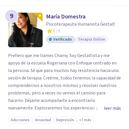
9
María Domestra
Psicoterapeuta Humanista Gestalt
5
/ 5
Verificado
Terapia Online
Prefiero que me llames Chamy. Soy Gestaltista y me
apoyo de la escuela Rogeriana con Enfoque centrado en
la persona. Sé que para muchos hay resistencia hacia una
sesión de terapia. Creéme, todos tenemos la capacidad de
comprendernos a nosotros mismos y resolver nuestros
problemas, pero a veces no vemos el camino para
hacerlo. Déjame acompañarte a encontrarlo
nuevamente. Exploraremos tus experiencias y
leer más
emociones; encontrar en la novedad otra forma de
Adicciones
Ansiedad
Depresión
+7 más
responder a ellas y enfrentarlas hoy es a lo que te invito.