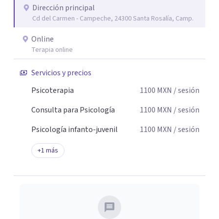
Dirección principal
seguridad emocional y una dirección firme de tu proceso
Cd del Carmen - Campeche, 24300 Santa Rosalía, Camp.
de cambio.
Online
Terapia online
Servicios y precios
Psicoterapia
1100
MXN
/ sesión
Consulta para Psicología
1100
MXN
/ sesión
Psicología infanto-juvenil
1100
MXN
/ sesión
+
1
más