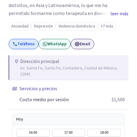
distintos, en Asia y Latinoamérica, lo que me ha
permitido formarme como terapeuta en diversas
leer más
técnicas e idiomas y trabajar con personas de un amplio
Ansiedad
Depresión
Violencia doméstica
+7 más
espectro de culturas, historias y profesiones. Al ser
promotora de Mindfulness como habilitador para una
Teléfono
WhatsApp
Email
vida más satisfactoria, mi proceso de psicoterapia se
apoya en cimientos de Conciencia Plena y Compasión
para explorar tus procesos mentales y emocionales con
Dirección principal
Av. Santa Fe, Santa Fe, Contadero, Ciudad de México,
mayor claridad, perspectiva y amabilidad.
CDMX
Servicios y precios
Costo medio por sesión
$1,500
Hoy
16:00
17:00
18:00