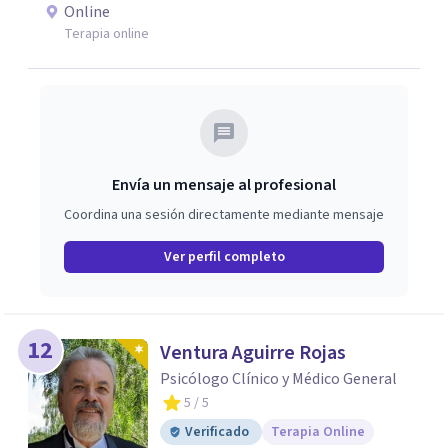
emociones, integrando herramientas basadas en
Online
evidencia con una comprensión profunda de la historia y
Terapia online
el contexto de cada persona.
Envía un mensaje al profesional
Coordina una sesión directamente mediante mensaje
Ver perfil completo
12
Ventura Aguirre Rojas
Psicólogo Clínico y Médico General
5
/ 5
Verificado
Terapia Online