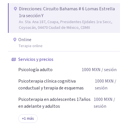
Acompaño a adolescentes (desde los 17 años), adultos y
parejas que desean superar la ansiedad, la depresión, el
Direcciones: Circuito Bahamas # 6 Lomas Estrella
1ra sección Y
estrés, los duelos, fortalecer su autoestima, establecer
Av. Sta. Ana 187, Coapa, Presidentes Ejidales 1ra Secc,
límites saludables, mejorar sus relaciones y afrontar los
Coyoacán, 04470 Ciudad de México, CDMX
desafíos de la vida con mayor seguridad y equilibrio. Será
un privilegio acompañarte en este camino hacia una vida
Online
con mayor bienestar y tranquilidad.
Terapia online
Servicios y precios
Psicología adulto
1000
MXN
/ sesión
Psicoterapia clínica cognitiva
1000
MXN
/
conductual y terapia de esquemas
sesión
Psicoterapia en adolescentes 17años
1000
MXN
/
en adelante y adultos
sesión
+
1
más