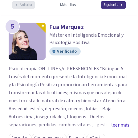
Más días
Anterior
Siguiente
5
Fua Marquez
Máster en Inteligencia Emocional y
Psicología Positiva
Verificado
Pscicoterapia ON- LINE y/o PRESENCIALES *Bilingüe A
través del momento presente la Inteligencia Emocional
y la Psicología Positiva proporcionan herramientas para
transformar las dificultades; mismas que nos alejan de
nuestro estado natural de calma y bienestar. Atención a: -
Ansiedad, estrés, depresión, miedos, fobias. -Baja
Autoestima, inseguridades, bloqueos. -Duelos,
separaciones, perdidas, cambios vitales, gestión de
leer más
emociones, tristeza, ira, soledad. Si deseas resolver una
Ansiedad
Codependencia
Divorcio
+7 más