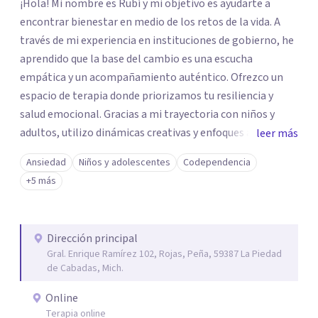
¡Hola! Mi nombre es Rubí y mi objetivo es ayudarte a
encontrar bienestar en medio de los retos de la vida. A
través de mi experiencia en instituciones de gobierno, he
aprendido que la base del cambio es una escucha
empática y un acompañamiento auténtico. ​Ofrezco un
espacio de terapia donde priorizamos tu resiliencia y
salud emocional. Gracias a mi trayectoria con niños y
adultos, utilizo dinámicas creativas y enfoques adaptados
leer más
a tus necesidades específicas. Estoy aquí para escucharte
Ansiedad
Niños y adolescentes
Codependencia
y brindarte las herramientas necesarias para fortalecer
+5 más
tu paz mental.
Dirección principal
Gral. Enrique Ramírez 102, Rojas, Peña, 59387 La Piedad
de Cabadas, Mich.
Online
Terapia online