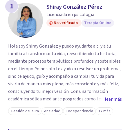
los profesionales que más se ajustan a tus
1
Shiray González Pérez
necesidades.
Licenciada en psicología
Responder cuestionario
No verificado
Terapia Online
Hola soy Shiray González y puedo ayudarte a ti y a tu
familia a transformar tu vida, reescribiendo tu historia,
mediante procesos terapéuticos profundos y sostenibles
en el tiempo. Yo no solo te ayudo a resolver un problema,
sino te ayudo, guío y acompaño a cambiar tu vida para
vivirla de manera más plena, más consciente y más feliz,
construyendo tu mejor versión. Con una formación
académica sólida mediante posgrados como terapeuta
leer más
breve, familiar e infantil, así como con respaldo
Gestión de la ira
Ansiedad
Codependencia
+7 más
profesional y experiencia clínica de más de 26 años y
personal te acompaño en el proceso con empatía
auténtica y comunicación clara y directa para darte