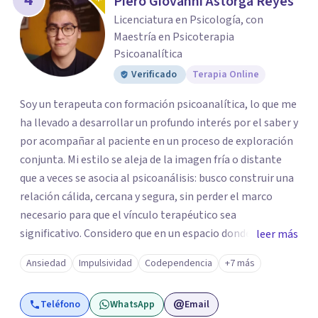
Piero Giovanni Astorga Reyes
Licenciatura en Psicología, con
Maestría en Psicoterapia
Psicoanalítica
Verificado
Terapia Online
Soy un terapeuta con formación psicoanalítica, lo que me
ha llevado a desarrollar un profundo interés por el saber y
por acompañar al paciente en un proceso de exploración
conjunta. Mi estilo se aleja de la imagen fría o distante
que a veces se asocia al psicoanálisis: busco construir una
relación cálida, cercana y segura, sin perder el marco
necesario para que el vínculo terapéutico sea
significativo. Considero que en un espacio donde uno
leer más
puede sentirse acompañado y escuchado, es posible
Ansiedad
Impulsividad
Codependencia
+7 más
mirar con honestidad cómo nos vinculamos afuera, qué se
repite, qué duele, y qué puede transformarse. En mi
Teléfono
WhatsApp
Email
consultorio hay lugar para todo: risas, tristezas, enojos y