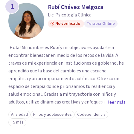
1
Rubí Chávez Melgoza
Lic. Psicología Clínica
No verificado
Terapia Online
¡Hola! Mi nombre es Rubí y mi objetivo es ayudarte a
encontrar bienestar en medio de los retos de la vida. A
través de mi experiencia en instituciones de gobierno, he
aprendido que la base del cambio es una escucha
empática y un acompañamiento auténtico. ​Ofrezco un
espacio de terapia donde priorizamos tu resiliencia y
salud emocional. Gracias a mi trayectoria con niños y
adultos, utilizo dinámicas creativas y enfoques adaptados
leer más
a tus necesidades específicas. Estoy aquí para escucharte
Ansiedad
Niños y adolescentes
Codependencia
y brindarte las herramientas necesarias para fortalecer
+5 más
tu paz mental.