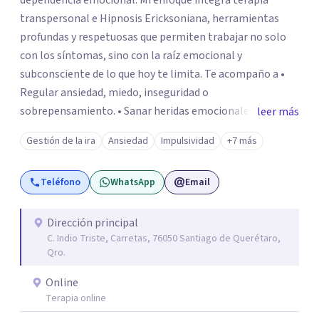
dependencia emocional. Mi enfoque integra terapia
transpersonal e Hipnosis Ericksoniana, herramientas
profundas y respetuosas que permiten trabajar no solo
con los síntomas, sino con la raíz emocional y
subconsciente de lo que hoy te limita. Te acompaño a •
Regular ansiedad, miedo, inseguridad o
sobrepensamiento. • Sanar heridas emocionales y
leer más
fortalecer tu autoestima. . Comprender por qué repites
Gestión de la ira
Ansiedad
Impulsividad
+7 más
ciertos patrones o emociones. Puedes superar lo que te
preocupa y lograr tus objetivos más pronto de lo que
Teléfono
WhatsApp
Email
imaginas. Contáctame por Wahtsapp. Puedo ayudarte.
Dirección principal
C. Indio Triste, Carretas, 76050 Santiago de Querétaro,
Qro.
Online
Terapia online