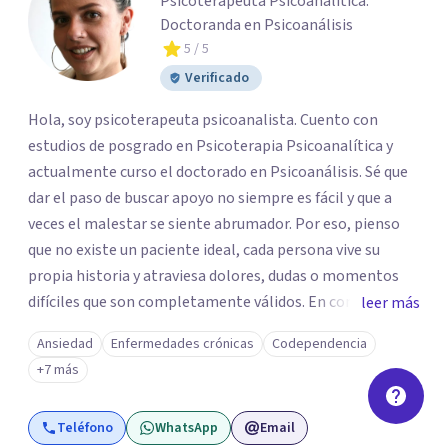
Psicoterapeuta Psicoanalítica.
Doctoranda en Psicoanálisis
5
/ 5
Verificado
Hola, soy psicoterapeuta psicoanalista. Cuento con
estudios de posgrado en Psicoterapia Psicoanalítica y
actualmente curso el doctorado en Psicoanálisis. Sé que
dar el paso de buscar apoyo no siempre es fácil y que a
veces el malestar se siente abrumador. Por eso, pienso
que no existe un paciente ideal, cada persona vive su
propia historia y atraviesa dolores, dudas o momentos
difíciles que son completamente válidos. En consulta, mi
leer más
intención es ofrecerte un espacio humano y seguro, en el
Ansiedad
Enfermedades crónicas
Codependencia
que sientas la confianza para expresarte y sentir. Nos
+7 más
daremos el tiempo de ir recorriendo tu historia de vida,
identificando con calma de dónde viene aquello que hoy
Teléfono
WhatsApp
Email
pesa haciendo consciente el origen, tus emociones y