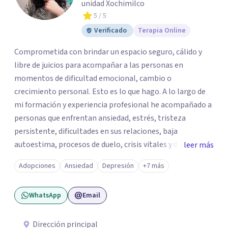
unidad Xochimilco
5
/ 5
Verificado
Terapia Online
Comprometida con brindar un espacio seguro, cálido y
libre de juicios para acompañar a las personas en
momentos de dificultad emocional, cambio o
crecimiento personal. Esto es lo que hago. A lo largo de
mi formación y experiencia profesional he acompañado a
personas que enfrentan ansiedad, estrés, tristeza
persistente, dificultades en sus relaciones, baja
autoestima, procesos de duelo, crisis vitales y desafíos
leer más
relacionados con la adaptación a nuevas etapas de la vida.
Adopciones
Ansiedad
Depresión
+7 más
Mi enfoque se basa en la escucha empática, el respeto por
la historia de cada persona y el trabajo conjunto para
WhatsApp
Email
desarrollar herramientas que favorezcan el bienestar
emocional y una mejor calidad de vida. Creo firmemente
que buscar ayuda psicológica es un acto de valentía y
Dirección principal