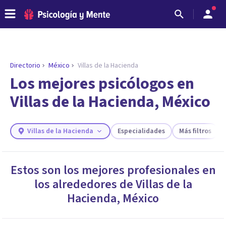
Directorio
México
Villas de la Hacienda
ENCONTRAR MI TERAPEUTA
¿Necesitas ayuda para encontrar el
Los mejores psicólogos en
psicólogo adecuado?
Villas de la Hacienda, México
Responde a unas breves preguntas y te ofreceremos
los profesionales que más se ajustan a tus
necesidades.
Villas de la Hacienda
Especialidades
Más filtros
Responder cuestionario
Estos son los mejores profesionales en
los alrededores de
Villas de la
Hacienda
,
México