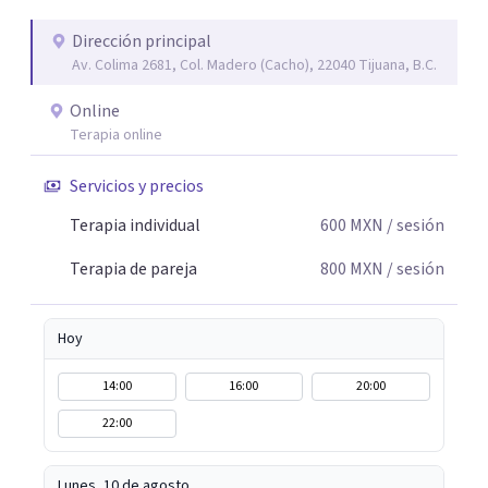
silencios; cada emoción tiene sentido y merece ser
escuchada. Si pudiste conectar con algo de esto,
Dirección principal
Av. Colima 2681, Col. Madero (Cacho), 22040 Tijuana, B.C.
mándame un mensaje y comencemos juntos a trabajar en
eso que has dejado de lado.
Online
Terapia online
Servicios y precios
Terapia individual
600
MXN
/ sesión
Terapia de pareja
800
MXN
/ sesión
Hoy
14:00
16:00
20:00
22:00
Lunes, 10 de agosto