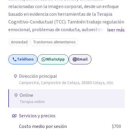
relacionadas con la imagen corporal, desde un enfoque
basado en evidencia con herramientas de la Terapia
Cognitivo-Conductual (TCC). También trabajo regulación
emocional, problemas de conducta, autoestima y
leer más
desarrollo de habilidades sociales y emocionales en
Ansiedad
Trastornos alimentarios
población infantil y juvenil. Me mantengo en constante
formación y actualización para brindar el
Teléfono
WhatsApp
Email
acompañamiento más efectivo a cada persona. Ofrezco
un espacio de apoyo, educación sobre salud mental y
alimentación consciente, adaptado a las necesidades de
Dirección principal
Campestre, Campestre de Celaya, 38080 Celaya, Gto.
cada paciente y su familia. Atiendo de forma online.
Puedes reservar tu primera sesión directamente desde mi
Online
perfil.
Terapia online
Servicios y precios
Costo medio por sesión
$700