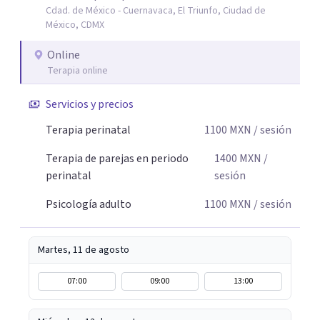
Cdad. de México - Cuernavaca, El Triunfo, Ciudad de
autocuidado. Mi objetivo es acompañarte para que puedas
México, CDMX
comprender mejor lo que estás viviendo, fortalecer tus
recursos personales y construir una vida más plena y
Online
congruente con tus necesidades y valores.
Terapia online
Servicios y precios
Terapia perinatal
1100
MXN
/ sesión
Terapia de parejas en periodo
1400
MXN
/
perinatal
sesión
Psicología adulto
1100
MXN
/ sesión
Martes, 11 de agosto
07:00
09:00
13:00