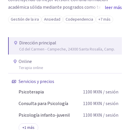
académica sólida mediante posgrados como terapeuta
leer más
breve, familiar e infantil, así como con respaldo
Gestión de la ira
Ansiedad
Codependencia
+7 más
profesional y experiencia clínica de más de 26 años y
personal te acompaño en el proceso con empatía
auténtica y comunicación clara y directa para darte
Dirección principal
seguridad emocional y una dirección firme de tu proceso
Cd del Carmen - Campeche, 24300 Santa Rosalía, Camp.
de cambio.
Online
Terapia online
Servicios y precios
Psicoterapia
1100
MXN
/ sesión
Consulta para Psicología
1100
MXN
/ sesión
Psicología infanto-juvenil
1100
MXN
/ sesión
+
1
más