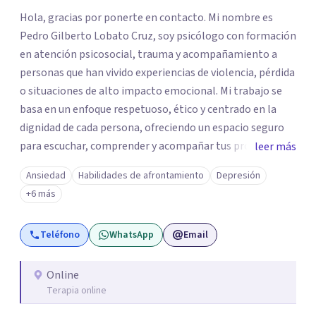
Hola, gracias por ponerte en contacto. Mi nombre es
Pedro Gilberto Lobato Cruz, soy psicólogo con formación
en atención psicosocial, trauma y acompañamiento a
personas que han vivido experiencias de violencia, pérdida
o situaciones de alto impacto emocional. Mi trabajo se
basa en un enfoque respetuoso, ético y centrado en la
dignidad de cada persona, ofreciendo un espacio seguro
para escuchar, comprender y acompañar tus procesos
leer más
emocionales a tu propio ritmo. Creo firmemente en la
Ansiedad
Habilidades de afrontamiento
Depresión
importancia de construir juntos herramientas que
+6 más
fortalezcan el bienestar, la autonomía y el sentido de
vida. Será un gusto acompañarte en este proceso. Quedo
Teléfono
WhatsApp
Email
atento para resolver cualquier duda y acordar una cita. Un
abrazo, Pedro Gilberto Lobato Cruz Psicólogo
Online
Terapia online