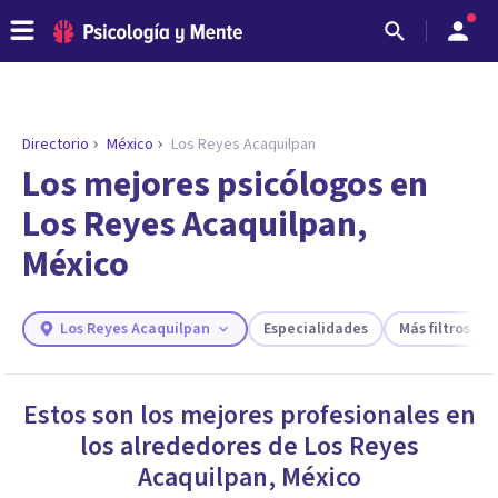
Directorio
México
Los Reyes Acaquilpan
ENCONTRAR MI TERAPEUTA
¿Necesitas ayuda para encontrar el
Los mejores psicólogos en
psicólogo adecuado?
Los Reyes Acaquilpan,
Responde a unas breves preguntas y te ofreceremos
México
los profesionales que más se ajustan a tus
necesidades.
Responder cuestionario
Los Reyes Acaquilpan
Especialidades
Más filtros
Estos son los mejores profesionales en
los alrededores de
Los Reyes
Acaquilpan
,
México