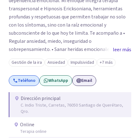
dependencia emocional. Mi enfoque integra terapia
transpersonal e Hipnosis Ericksoniana, herramientas
profundas y respetuosas que permiten trabajar no solo
con los síntomas, sino con la raíz emocional y
subconsciente de lo que hoy te limita. Te acompaño a •
Regular ansiedad, miedo, inseguridad o
sobrepensamiento. • Sanar heridas emocionales y
leer más
fortalecer tu autoestima. . Comprender por qué repites
Gestión de la ira
Ansiedad
Impulsividad
+7 más
ciertos patrones o emociones. Puedes superar lo que te
preocupa y lograr tus objetivos más pronto de lo que
Teléfono
WhatsApp
Email
imaginas. Contáctame por Wahtsapp. Puedo ayudarte.
Dirección principal
C. Indio Triste, Carretas, 76050 Santiago de Querétaro,
Qro.
Online
Terapia online