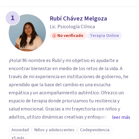
1
Rubí Chávez Melgoza
Lic. Psicología Clínica
No verificado
Terapia Online
¡Hola! Mi nombre es Rubí y mi objetivo es ayudarte a
encontrar bienestar en medio de los retos de la vida. A
través de mi experiencia en instituciones de gobierno, he
aprendido que la base del cambio es una escucha
empática y un acompañamiento auténtico. ​Ofrezco un
espacio de terapia donde priorizamos tu resiliencia y
salud emocional. Gracias a mi trayectoria con niños y
adultos, utilizo dinámicas creativas y enfoques adaptados
leer más
a tus necesidades específicas. Estoy aquí para escucharte
Ansiedad
Niños y adolescentes
Codependencia
y brindarte las herramientas necesarias para fortalecer
+5 más