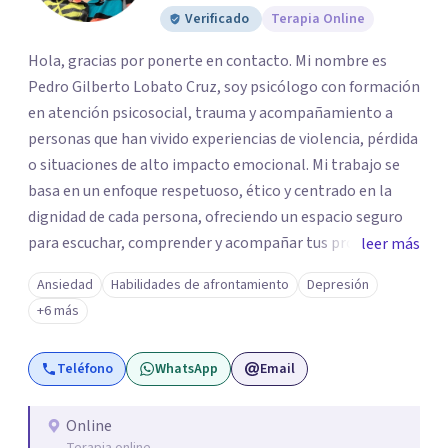
Verificado
Terapia Online
Hola, gracias por ponerte en contacto. Mi nombre es
Pedro Gilberto Lobato Cruz, soy psicólogo con formación
en atención psicosocial, trauma y acompañamiento a
personas que han vivido experiencias de violencia, pérdida
o situaciones de alto impacto emocional. Mi trabajo se
basa en un enfoque respetuoso, ético y centrado en la
dignidad de cada persona, ofreciendo un espacio seguro
para escuchar, comprender y acompañar tus procesos
leer más
emocionales a tu propio ritmo. Creo firmemente en la
Ansiedad
Habilidades de afrontamiento
Depresión
importancia de construir juntos herramientas que
+6 más
fortalezcan el bienestar, la autonomía y el sentido de
vida. Será un gusto acompañarte en este proceso. Quedo
Teléfono
WhatsApp
Email
atento para resolver cualquier duda y acordar una cita. Un
abrazo, Pedro Gilberto Lobato Cruz Psicólogo
Online