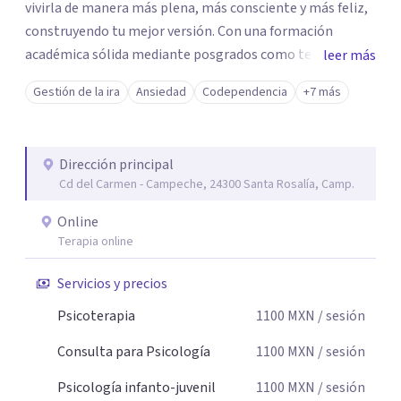
vivirla de manera más plena, más consciente y más feliz,
construyendo tu mejor versión. Con una formación
académica sólida mediante posgrados como terapeuta
leer más
breve, familiar e infantil, así como con respaldo
Gestión de la ira
Ansiedad
Codependencia
+7 más
profesional y experiencia clínica de más de 26 años y
personal te acompaño en el proceso con empatía
auténtica y comunicación clara y directa para darte
Dirección principal
seguridad emocional y una dirección firme de tu proceso
Cd del Carmen - Campeche, 24300 Santa Rosalía, Camp.
de cambio.
Online
Terapia online
Servicios y precios
Psicoterapia
1100
MXN
/ sesión
Consulta para Psicología
1100
MXN
/ sesión
Psicología infanto-juvenil
1100
MXN
/ sesión