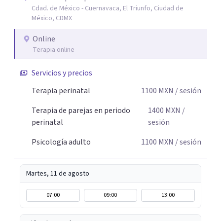
Cdad. de México - Cuernavaca, El Triunfo, Ciudad de
autocuidado. Mi objetivo es acompañarte para que puedas
México, CDMX
comprender mejor lo que estás viviendo, fortalecer tus
recursos personales y construir una vida más plena y
Online
congruente con tus necesidades y valores.
Terapia online
Servicios y precios
Terapia perinatal
1100
MXN
/ sesión
Terapia de parejas en periodo
1400
MXN
/
perinatal
sesión
Psicología adulto
1100
MXN
/ sesión
Martes, 11 de agosto
07:00
09:00
13:00