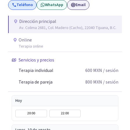
Teléfono
WhatsApp
Email
consultorio hay lugar para todo: risas, tristezas, enojos y
silencios; cada emoción tiene sentido y merece ser
escuchada. Si pudiste conectar con algo de esto,
Dirección principal
Av. Colima 2681, Col. Madero (Cacho), 22040 Tijuana, B.C.
mándame un mensaje y comencemos juntos a trabajar en
eso que has dejado de lado.
Online
Terapia online
Servicios y precios
Terapia individual
600
MXN
/ sesión
Terapia de pareja
800
MXN
/ sesión
Hoy
20:00
22:00