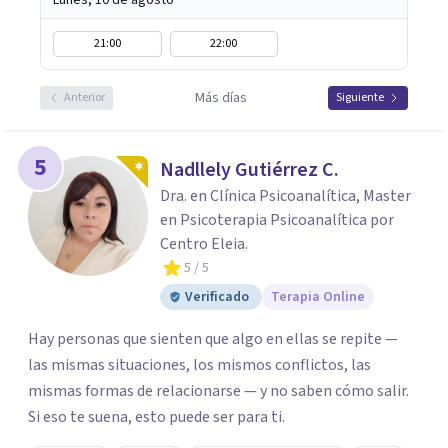
Lunes, 10 de agosto
21:00
22:00
Más días
Anterior
Siguiente
5
Nadllely Gutiérrez C.
Dra. en Clínica Psicoanalítica, Master
en Psicoterapia Psicoanalítica por
Centro Eleia.
5
/ 5
Verificado
Terapia Online
Hay personas que sienten que algo en ellas se repite —
las mismas situaciones, los mismos conflictos, las
mismas formas de relacionarse — y no saben cómo salir.
Si eso te suena, esto puede ser para ti.