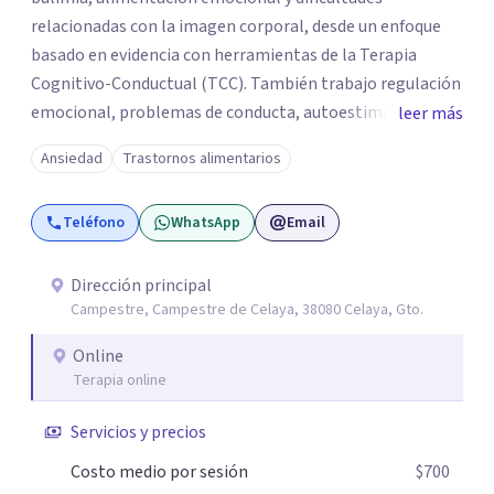
relacionadas con la imagen corporal, desde un enfoque
basado en evidencia con herramientas de la Terapia
Cognitivo-Conductual (TCC). También trabajo regulación
emocional, problemas de conducta, autoestima y
leer más
desarrollo de habilidades sociales y emocionales en
Ansiedad
Trastornos alimentarios
población infantil y juvenil. Me mantengo en constante
formación y actualización para brindar el
Teléfono
WhatsApp
Email
acompañamiento más efectivo a cada persona. Ofrezco
un espacio de apoyo, educación sobre salud mental y
alimentación consciente, adaptado a las necesidades de
Dirección principal
Campestre, Campestre de Celaya, 38080 Celaya, Gto.
cada paciente y su familia. Atiendo de forma online.
Puedes reservar tu primera sesión directamente desde mi
Online
perfil.
Terapia online
Servicios y precios
Costo medio por sesión
$700