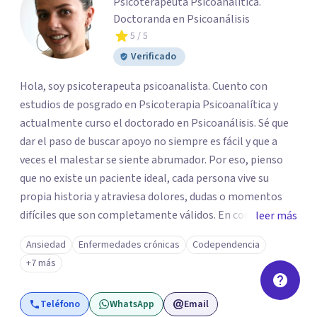
Psicoterapeuta Psicoanalítica.
Doctoranda en Psicoanálisis
5
/ 5
Verificado
Hola, soy psicoterapeuta psicoanalista. Cuento con
estudios de posgrado en Psicoterapia Psicoanalítica y
actualmente curso el doctorado en Psicoanálisis. Sé que
dar el paso de buscar apoyo no siempre es fácil y que a
veces el malestar se siente abrumador. Por eso, pienso
que no existe un paciente ideal, cada persona vive su
propia historia y atraviesa dolores, dudas o momentos
difíciles que son completamente válidos. En consulta, mi
leer más
intención es ofrecerte un espacio humano y seguro, en el
Ansiedad
Enfermedades crónicas
Codependencia
que sientas la confianza para expresarte y sentir. Nos
+7 más
daremos el tiempo de ir recorriendo tu historia de vida,
identificando con calma de dónde viene aquello que hoy
Teléfono
WhatsApp
Email
pesa haciendo consciente el origen, tus emociones y