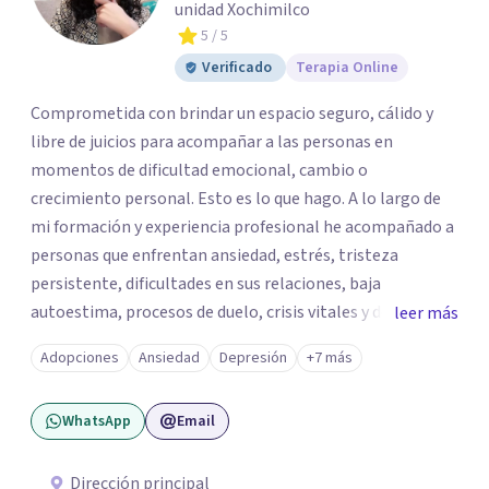
unidad Xochimilco
5
/ 5
Verificado
Terapia Online
Comprometida con brindar un espacio seguro, cálido y
libre de juicios para acompañar a las personas en
momentos de dificultad emocional, cambio o
crecimiento personal. Esto es lo que hago. A lo largo de
mi formación y experiencia profesional he acompañado a
personas que enfrentan ansiedad, estrés, tristeza
persistente, dificultades en sus relaciones, baja
autoestima, procesos de duelo, crisis vitales y desafíos
leer más
relacionados con la adaptación a nuevas etapas de la vida.
Adopciones
Ansiedad
Depresión
+7 más
Mi enfoque se basa en la escucha empática, el respeto por
la historia de cada persona y el trabajo conjunto para
WhatsApp
Email
desarrollar herramientas que favorezcan el bienestar
emocional y una mejor calidad de vida. Creo firmemente
que buscar ayuda psicológica es un acto de valentía y
Dirección principal