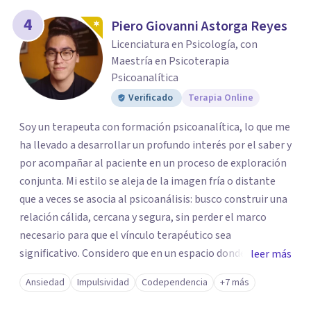
4
Piero Giovanni Astorga Reyes
Licenciatura en Psicología, con
Maestría en Psicoterapia
Psicoanalítica
Verificado
Terapia Online
Soy un terapeuta con formación psicoanalítica, lo que me
ha llevado a desarrollar un profundo interés por el saber y
por acompañar al paciente en un proceso de exploración
conjunta. Mi estilo se aleja de la imagen fría o distante
que a veces se asocia al psicoanálisis: busco construir una
relación cálida, cercana y segura, sin perder el marco
necesario para que el vínculo terapéutico sea
significativo. Considero que en un espacio donde uno
leer más
puede sentirse acompañado y escuchado, es posible
Ansiedad
Impulsividad
Codependencia
+7 más
mirar con honestidad cómo nos vinculamos afuera, qué se
repite, qué duele, y qué puede transformarse. En mi