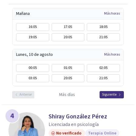
Mañana
Más horas
16:05
17:05
18:05
19:05
20:05
21:05
Lunes, 10 de agosto
Más horas
00:05
01:05
02:05
03:05
20:05
21:05
Más días
Anterior
Siguiente
4
Shiray González Pérez
Licenciada en psicología
No verificado
Terapia Online