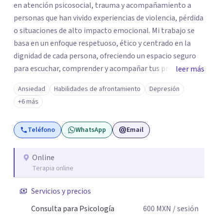
en atención psicosocial, trauma y acompañamiento a
personas que han vivido experiencias de violencia, pérdida
o situaciones de alto impacto emocional. Mi trabajo se
basa en un enfoque respetuoso, ético y centrado en la
dignidad de cada persona, ofreciendo un espacio seguro
para escuchar, comprender y acompañar tus procesos
leer más
emocionales a tu propio ritmo. Creo firmemente en la
Ansiedad
Habilidades de afrontamiento
Depresión
importancia de construir juntos herramientas que
+6 más
fortalezcan el bienestar, la autonomía y el sentido de
vida. Será un gusto acompañarte en este proceso. Quedo
Teléfono
WhatsApp
Email
atento para resolver cualquier duda y acordar una cita. Un
abrazo, Pedro Gilberto Lobato Cruz Psicólogo
Online
Terapia online
Servicios y precios
Consulta para Psicología
600
MXN
/ sesión