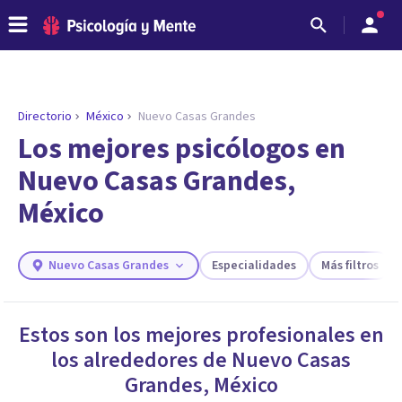
Directorio
México
Nuevo Casas Grandes
ENCONTRAR MI TERAPEUTA
¿Necesitas ayuda para encontrar el
Los mejores psicólogos en
psicólogo adecuado?
Nuevo Casas Grandes,
Responde a unas breves preguntas y te ofreceremos
México
los profesionales que más se ajustan a tus
necesidades.
Responder cuestionario
Nuevo Casas Grandes
Especialidades
Más filtros
Estos son los mejores profesionales en
los alrededores de
Nuevo Casas
Grandes
,
México