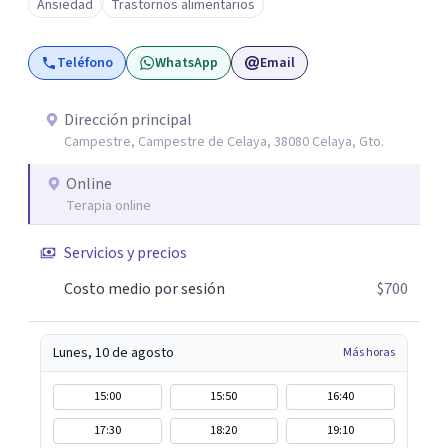
Ansiedad
Trastornos alimentarios
población infantil y juvenil. Me mantengo en constante
formación y actualización para brindar el
Teléfono
WhatsApp
Email
acompañamiento más efectivo a cada persona. Ofrezco
un espacio de apoyo, educación sobre salud mental y
alimentación consciente, adaptado a las necesidades de
Dirección principal
Campestre, Campestre de Celaya, 38080 Celaya, Gto.
cada paciente y su familia. Atiendo de forma online.
Puedes reservar tu primera sesión directamente desde mi
Online
perfil.
Terapia online
Servicios y precios
Costo medio por sesión
$700
Lunes, 10 de agosto
Más horas
15:00
15:50
16:40
17:30
18:20
19:10