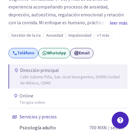
experiencia acompañando procesos de ansiedad,
depresión, autoestima, regulación emocional y relación
con la comida. Mi enfoque es humano, práctico y sin
leer más
tecnicismos: ayudarte a entender qué te pasa y encontrar
Gestión de la ira
Ansiedad
Impulsividad
+7 más
herramientas reales que puedas aplicar desde las
primeras sesiones. Brindo terapia psicológica presencial
Teléfono
WhatsApp
Email
en Ciudad de México y online para adultos en todo México,
adaptando cada proceso a tu historia, personalidad y
ritmo. A veces, recuperar el equilibrio no significa tener
Dirección principal
Calle Salome Piña, San José Insurgentes, 03900 Ciudad
todas las respuestas, sino encontrar un espacio seguro
de México, CDMX
para comprender lo que sentimos y volver a nosotros
mismos. Si buscas apoyo profesional para ansiedad,
Online
bienestar emocional o dificultades personales, será un
Terapia online
gusto acompañarte en este proceso.
Servicios y precios
Psicología adulto
700
MXN
/ sesión