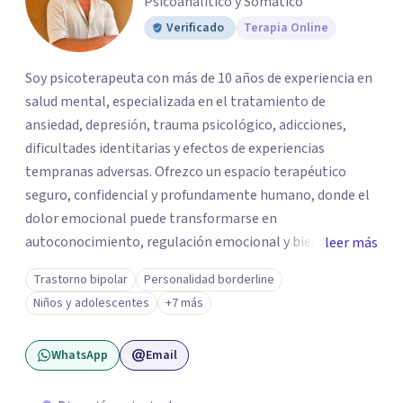
Psicoanalitico y Somatico
Verificado
Terapia Online
Soy psicoterapeuta con más de 10 años de experiencia en
salud mental, especializada en el tratamiento de
ansiedad, depresión, trauma psicológico, adicciones,
dificultades identitarias y efectos de experiencias
tempranas adversas. Ofrezco un espacio terapéutico
seguro, confidencial y profundamente humano, donde el
dolor emocional puede transformarse en
autoconocimiento, regulación emocional y bienestar.
leer más
Trabajo desde un enfoque integrativo que combina
Trastorno bipolar
Personalidad borderline
psicoanálisis, terapia somática y de trauma, psicología
Niños y adolescentes
+7 más
corporal, Mentalization Based Therapy (MBT),
hipnoterapia y respiración neurodinámica, integrando
WhatsApp
Email
actualmente la Psicología Analítica Junguiana. Mi
abordaje también incorpora perspectivas interculturales,