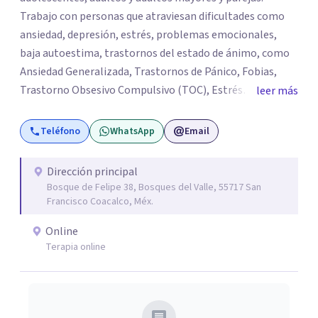
Trabajo con personas que atraviesan dificultades como
ansiedad, depresión, estrés, problemas emocionales,
baja autoestima, trastornos del estado de ánimo, como
Ansiedad Generalizada, Trastornos de Pánico, Fobias,
Trastorno Obsesivo Compulsivo (TOC), Estrés
leer más
Postraumático, Trastorno de Déficit Atención con
Hiperactividad o sin hiperactividad (TDAH) en
Teléfono
WhatsApp
Email
adolescentes y adultos, situaciones de duelo o pérdidas
significativas. Mi objetivo es brindar un espacio seguro,
Dirección principal
empático y de confianza, donde cada persona pueda
Bosque de Felipe 38, Bosques del Valle, 55717 San
expresar lo que está viviendo y encontrar herramientas
Francisco Coacalco, Méx.
para comprenderse mejor y afrontar sus desafíos.
Online
Acompaño procesos de desarrollo personal,
Terapia online
fortalecimiento de habilidades emocionales y
construcción de recursos para mejorar la calidad de vida.