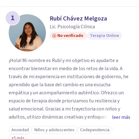
1
Rubí Chávez Melgoza
Lic. Psicología Clínica
No verificado
Terapia Online
¡Hola! Mi nombre es Rubí y mi objetivo es ayudarte a
encontrar bienestar en medio de los retos de la vida. A
través de mi experiencia en instituciones de gobierno, he
aprendido que la base del cambio es una escucha
empática y un acompañamiento auténtico. ​Ofrezco un
espacio de terapia donde priorizamos tu resiliencia y
salud emocional. Gracias a mi trayectoria con niños y
adultos, utilizo dinámicas creativas y enfoques adaptados
leer más
a tus necesidades específicas. Estoy aquí para escucharte
Ansiedad
Niños y adolescentes
Codependencia
y brindarte las herramientas necesarias para fortalecer
+5 más