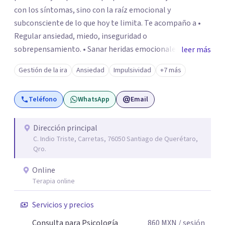
con los síntomas, sino con la raíz emocional y
subconsciente de lo que hoy te limita. Te acompaño a •
Regular ansiedad, miedo, inseguridad o
sobrepensamiento. • Sanar heridas emocionales y
leer más
fortalecer tu autoestima. . Comprender por qué repites
Gestión de la ira
Ansiedad
Impulsividad
+7 más
ciertos patrones o emociones. Puedes superar lo que te
preocupa y lograr tus objetivos más pronto de lo que
Teléfono
WhatsApp
Email
imaginas. Contáctame por Wahtsapp. Puedo ayudarte.
Dirección principal
C. Indio Triste, Carretas, 76050 Santiago de Querétaro,
Qro.
Online
Terapia online
Servicios y precios
Consulta para Psicología
860
MXN
/ sesión