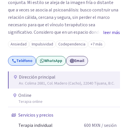
conjunta. Mi estilo se aleja de la imagen fría o distante
que a veces se asocia al psicoanálisis: busco construir una
relación cálida, cercana y segura, sin perder el marco
necesario para que el vínculo terapéutico sea
significativo. Considero que en un espacio donde uno
leer más
puede sentirse acompañado y escuchado, es posible
Ansiedad
Impulsividad
Codependencia
+7 más
mirar con honestidad cómo nos vinculamos afuera, qué se
repite, qué duele, y qué puede transformarse. En mi
Teléfono
WhatsApp
Email
consultorio hay lugar para todo: risas, tristezas, enojos y
silencios; cada emoción tiene sentido y merece ser
escuchada. Si pudiste conectar con algo de esto,
Dirección principal
Av. Colima 2681, Col. Madero (Cacho), 22040 Tijuana, B.C.
mándame un mensaje y comencemos juntos a trabajar en
eso que has dejado de lado.
Online
Terapia online
Servicios y precios
Terapia individual
600
MXN
/ sesión