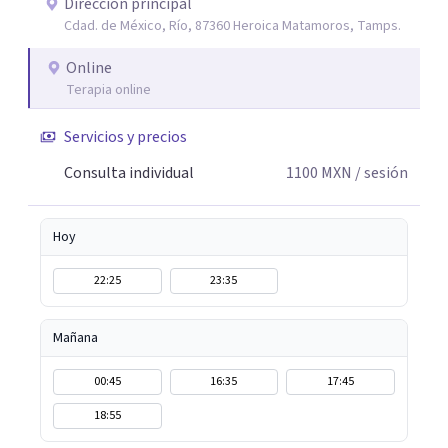
ecopsicología y el trabajo simbólico con el inconsciente,
Dirección principal
Cdad. de México, Río, 87360 Heroica Matamoros, Tamps.
entendiendo que cada proceso terapéutico es único y
requiere una mirada personalizada.
Online
Terapia online
Servicios y precios
Consulta individual
1100
MXN
/ sesión
Hoy
22:25
23:35
Mañana
00:45
16:35
17:45
18:55