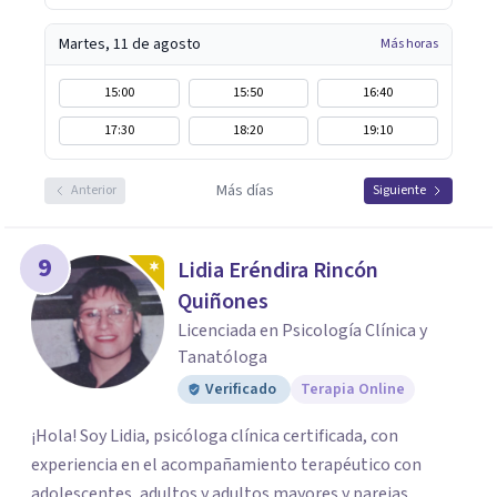
Martes, 11 de agosto
Más horas
15:00
15:50
16:40
17:30
18:20
19:10
Más días
Anterior
Siguiente
9
Lidia Eréndira Rincón
Quiñones
Licenciada en Psicología Clínica y
Tanatóloga
Verificado
Terapia Online
¡Hola! Soy Lidia, psicóloga clínica certificada, con
experiencia en el acompañamiento terapéutico con
adolescentes, adultos y adultos mayores y parejas.