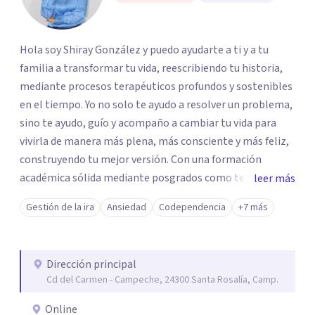
Hola soy Shiray González y puedo ayudarte a ti y a tu
familia a transformar tu vida, reescribiendo tu historia,
mediante procesos terapéuticos profundos y sostenibles
en el tiempo. Yo no solo te ayudo a resolver un problema,
sino te ayudo, guío y acompaño a cambiar tu vida para
vivirla de manera más plena, más consciente y más feliz,
construyendo tu mejor versión. Con una formación
académica sólida mediante posgrados como terapeuta
leer más
breve, familiar e infantil, así como con respaldo
Gestión de la ira
Ansiedad
Codependencia
+7 más
profesional y experiencia clínica de más de 26 años y
personal te acompaño en el proceso con empatía
auténtica y comunicación clara y directa para darte
Dirección principal
seguridad emocional y una dirección firme de tu proceso
Cd del Carmen - Campeche, 24300 Santa Rosalía, Camp.
de cambio.
Online