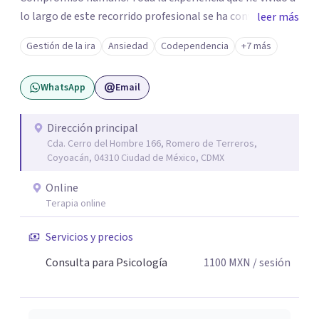
lo largo de este recorrido profesional se ha convertido en
leer más
una forma de vida congruente y satisfactoria en mi, por la
Gestión de la ira
Ansiedad
Codependencia
+7 más
certeza de quien soy y de mis objetivos, que me han dado
el mando de mi existencia y este es mi objetivo para mis
WhatsApp
Email
pacientes en un ambiente de compresión y
descubrimientos de si mismos.
Dirección principal
Cda. Cerro del Hombre 166, Romero de Terreros,
Coyoacán, 04310 Ciudad de México, CDMX
Online
Terapia online
Servicios y precios
Consulta para Psicología
1100
MXN
/ sesión