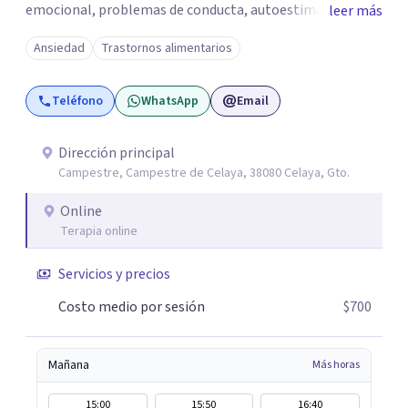
emocional, problemas de conducta, autoestima y
leer más
desarrollo de habilidades sociales y emocionales en
Ansiedad
Trastornos alimentarios
población infantil y juvenil. Me mantengo en constante
formación y actualización para brindar el
Teléfono
WhatsApp
Email
acompañamiento más efectivo a cada persona. Ofrezco
un espacio de apoyo, educación sobre salud mental y
alimentación consciente, adaptado a las necesidades de
Dirección principal
Campestre, Campestre de Celaya, 38080 Celaya, Gto.
cada paciente y su familia. Atiendo de forma online.
Puedes reservar tu primera sesión directamente desde mi
Online
perfil.
Terapia online
Servicios y precios
Costo medio por sesión
$700
Mañana
Más horas
15:00
15:50
16:40