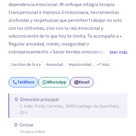
dependencia emocional. Mi enfoque integra terapia
transpersonal e Hipnosis Ericksoniana, herramientas
profundas y respetuosas que permiten trabajar no solo
con los síntomas, sino con la raíz emocional y
subconsciente de lo que hoy te limita. Te acompaño a •
Regular ansiedad, miedo, inseguridad o
sobrepensamiento. • Sanar heridas emocionales y
leer más
fortalecer tu autoestima. . Comprender por qué repites
Gestión de la ira
Ansiedad
Impulsividad
+7 más
ciertos patrones o emociones. Puedes superar lo que te
preocupa y lograr tus objetivos más pronto de lo que
Teléfono
WhatsApp
Email
imaginas. Contáctame por Wahtsapp. Puedo ayudarte.
Dirección principal
C. Indio Triste, Carretas, 76050 Santiago de Querétaro,
Qro.
Online
Terapia online