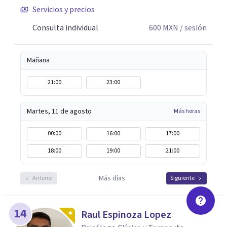
Servicios y precios
ellos: Abordaje Psicológico del Duelo Infantil, El objeto
del fantasma y transferencia; Narcisismo, del mito a la
Consulta individual
600
MXN
/ sesión
Psicopatología; duelo y separación. Siempre abierta a
escucharte.
Mañana
21:00
23:00
Martes, 11 de agosto
Más horas
00:00
16:00
17:00
18:00
19:00
21:00
Más días
Anterior
Siguiente
14
Raul Espinoza Lopez