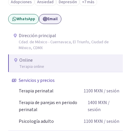
Adopciones
Ansiedad
Depresión
+7 más
Mi enfoque se basa en la escucha empática, el respeto por
la historia de cada persona y el trabajo conjunto para
WhatsApp
Email
desarrollar herramientas que favorezcan el bienestar
emocional y una mejor calidad de vida. Creo firmemente
que buscar ayuda psicológica es un acto de valentía y
Dirección principal
Cdad. de México - Cuernavaca, El Triunfo, Ciudad de
autocuidado. Mi objetivo es acompañarte para que puedas
México, CDMX
comprender mejor lo que estás viviendo, fortalecer tus
recursos personales y construir una vida más plena y
Online
congruente con tus necesidades y valores.
Terapia online
Servicios y precios
Terapia perinatal
1100
MXN
/ sesión
Terapia de parejas en periodo
1400
MXN
/
perinatal
sesión
Psicología adulto
1100
MXN
/ sesión