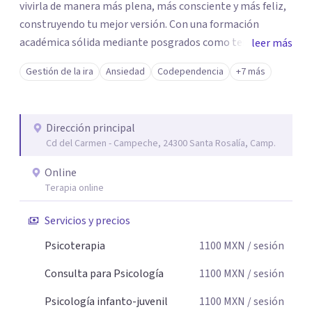
vivirla de manera más plena, más consciente y más feliz,
construyendo tu mejor versión. Con una formación
académica sólida mediante posgrados como terapeuta
leer más
breve, familiar e infantil, así como con respaldo
Gestión de la ira
Ansiedad
Codependencia
+7 más
profesional y experiencia clínica de más de 26 años y
personal te acompaño en el proceso con empatía
auténtica y comunicación clara y directa para darte
Dirección principal
seguridad emocional y una dirección firme de tu proceso
Cd del Carmen - Campeche, 24300 Santa Rosalía, Camp.
de cambio.
Online
Terapia online
Servicios y precios
Psicoterapia
1100
MXN
/ sesión
Consulta para Psicología
1100
MXN
/ sesión
Psicología infanto-juvenil
1100
MXN
/ sesión