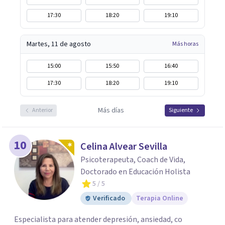
17:30
18:20
19:10
Martes, 11 de agosto
Más horas
15:00
15:50
16:40
17:30
18:20
19:10
Más días
Anterior
Siguiente
10
Celina Alvear Sevilla
Psicoterapeuta, Coach de Vida,
Doctorado en Educación Holista
5
/ 5
Verificado
Terapia Online
Especialista para atender depresión, ansiedad, co