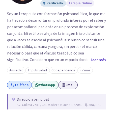
Verificado
Terapia Online
Soy un terapeuta con formación psicoanalítica, lo que me
ha llevado a desarrollar un profundo interés por el saber y
por acompañar al paciente en un proceso de exploración
conjunta. Mi estilo se aleja de la imagen fría o distante
que a veces se asocia al psicoanálisis: busco construir una
relación cálida, cercana y segura, sin perder el marco
necesario para que el vínculo terapéutico sea
significativo. Considero que en un espacio donde uno
leer más
puede sentirse acompañado y escuchado, es posible
Ansiedad
Impulsividad
Codependencia
+7 más
mirar con honestidad cómo nos vinculamos afuera, qué se
repite, qué duele, y qué puede transformarse. En mi
Teléfono
WhatsApp
Email
consultorio hay lugar para todo: risas, tristezas, enojos y
silencios; cada emoción tiene sentido y merece ser
escuchada. Si pudiste conectar con algo de esto,
Dirección principal
Av. Colima 2681, Col. Madero (Cacho), 22040 Tijuana, B.C.
mándame un mensaje y comencemos juntos a trabajar en
eso que has dejado de lado.