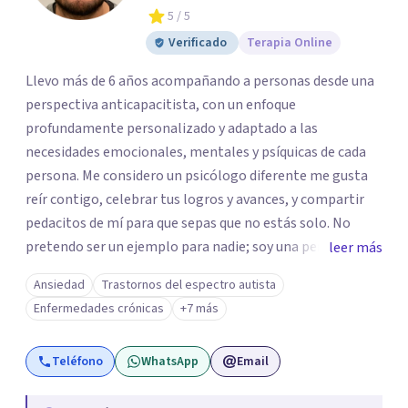
5
/ 5
Verificado
Terapia Online
Llevo más de 6 años acompañando a personas desde una
perspectiva anticapacitista, con un enfoque
profundamente personalizado y adaptado a las
necesidades emocionales, mentales y psíquicas de cada
persona. Me considero un psicólogo diferente me gusta
reír contigo, celebrar tus logros y avances, y compartir
pedacitos de mí para que sepas que no estás solo. No
pretendo ser un ejemplo para nadie; soy una persona que
leer más
también sufre, llora, ríe y grita. Para mí, tu salud, tu paz y
Ansiedad
Trastornos del espectro autista
tu tranquilidad siempre estarán por encima de lo
Enfermedades crónicas
+7 más
económico. A lo largo de mi camino he cuestionado
muchas de las reglas rígidas que aprendí en la formación
Teléfono
WhatsApp
Email
tradicional, porque creo que antes que las técnicas se
necesita humanidad, presencia y una conexión real para