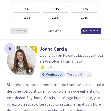
16:05
17:15
18:25
19:35
20:45
21:55
Más días
Anterior
Siguiente
6
Joana Garcia
Licenciada en Psicología, especialista
en Psicología Humanista
5
/ 5
Verificado
Terapia Online
Si estás atravesando momentos de confusión, inquietud o
desconexión contigo mismo, no tienes que enfrentarlo
en soledad. Soy Joana García, psicóloga humanista, y te
ofrezco un espacio terapéutico seguro, empático y libre
de juicios, donde puedas explorar tu experiencia,