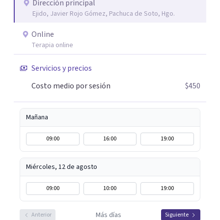
que el proceso terapéutico tenga sentido. Trabajo
Dirección principal
Ejido, Javier Rojo Gómez, Pachuca de Soto, Hgo.
especialmente con procesos de duelo Y psicooncología,
ofreciendo un espacio cercano, humano y libre de juicios.
Online
Si tú o algún familiar están atravesando un proceso
Terapia online
relacionado con cáncer, puedes escribirme por WhatsApp
para agendar una primera sesión gratuita. Y si estás
Servicios y precios
pasando por un momento difícil y necesitas hablar con
Costo medio por sesión
$450
alguien, también puedes contactarme: la primera
conversación no tiene costo.
Mañana
09:00
16:00
19:00
Miércoles, 12 de agosto
09:00
10:00
19:00
Más días
Anterior
Siguiente