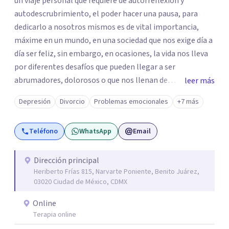
un viaje personal que requiere de autorreflexión y
autodescrubrimiento, el poder hacer una pausa, para
dedicarlo a nosotros mismos es de vital importancia,
máxime en un mundo, en una sociedad que nos exige día a
día ser feliz, sin embargo, en ocasiones, la vida nos lleva
por diferentes desafíos que pueden llegar a ser
abrumadores, dolorosos o que nos llenan de
leer más
preocupación al momento de tratar de resolverlos. Si
Depresión
Divorcio
Problemas emocionales
+7 más
sientes que estos desafíos, dificultan tu vida, te invito a
que exploremos juntos las situaciones que estás viviendo
Teléfono
WhatsApp
Email
en un espacio seguro, respetuoso, confiable y
confidencial para ti. Soy Maestra en Psicoanálisis,
egresada de Dimensión Psicoanalítica, Licenciada en
Dirección principal
Heriberto Frías 815, Narvarte Poniente, Benito Juárez,
Psicología por la UVM y Licenciada en Trabajo Social por
03020 Ciudad de México, CDMX
la UNAM. Cuento con los siguientes diplomados:
Introducción a la Lectura de Lacan: del sujeto al parletrè y
Online
Principales aportaciones al psicoanálisis con niños y
Terapia online
adolescentes. Además de varios cursos y talleres, entre