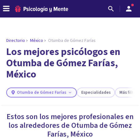
Directorio
México
Otumba de Gómez Farías
ENCONTRAR MI TERAPEUTA
¿Necesitas ayuda para encontrar el
Los mejores psicólogos en
psicólogo adecuado?
Otumba de Gómez Farías,
Responde a unas breves preguntas y te ofreceremos
México
los profesionales que más se ajustan a tus
necesidades.
Responder cuestionario
Otumba de Gómez Farías
Especialidades
Más filtros
Estos son los mejores profesionales en
los alrededores de
Otumba de Gómez
Farías
,
México