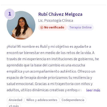
1
Rubí Chávez Melgoza
Lic. Psicología Clínica
No verificado
Terapia Online
¡Hola! Mi nombre es Rubí y mi objetivo es ayudarte a
encontrar bienestar en medio de los retos de la vida. A
través de mi experiencia en instituciones de gobierno, he
aprendido que la base del cambio es una escucha
empática y un acompañamiento auténtico. ​Ofrezco un
espacio de terapia donde priorizamos tu resiliencia y
salud emocional. Gracias a mi trayectoria con niños y
adultos, utilizo dinámicas creativas y enfoques adaptados
leer más
a tus necesidades específicas. Estoy aquí para escucharte
Ansiedad
Niños y adolescentes
Codependencia
y brindarte las herramientas necesarias para fortalecer
+5 más