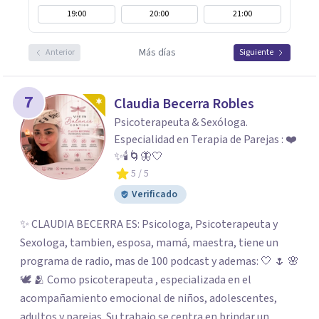
19:00
20:00
21:00
Más días
Anterior
Siguiente
7
Claudia Becerra Robles
Psicoterapeuta & Sexóloga.
Especialidad en Terapia de Parejas : ❤️
✨🕯️🌀🦋🤍
5
/ 5
Verificado
✨ CLAUDIA BECERRA ES: Psicologa, Psicoterapeuta y
Sexologa, tambien, esposa, mamá, maestra, tiene un
programa de radio, mas de 100 podcast y ademas: 🤍 🌷 🌸
🕊️ 🫂 Como psicoterapeuta , especializada en el
acompañamiento emocional de niños, adolescentes,
adultos y parejas. Su trabajo se centra en brindar un