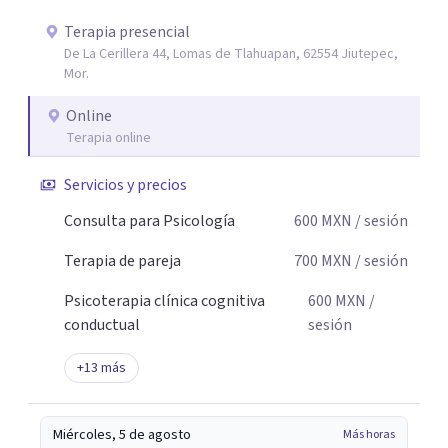
y sin juicios: aquí tú eres el protagonista de tu proceso, y
mi labor es escucharte con atención, acompañarte a dar
Terapia presencial
De La Cerillera 44, Lomas de Tlahuapan, 62554 Jiutepec,
sentido a lo que vives y construir juntos caminos hacia tu
Mor.
bienestar. Gracias por confiar en este camino.`
Online
Terapia online
Servicios y precios
Consulta para Psicología
600
MXN
/ sesión
Terapia de pareja
700
MXN
/ sesión
Psicoterapia clínica cognitiva
600
MXN
/
conductual
sesión
+
13
más
Miércoles, 5 de agosto
Más horas