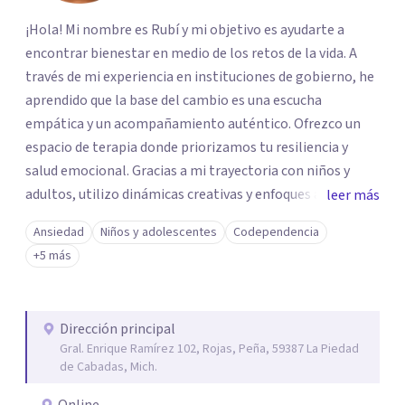
¡Hola! Mi nombre es Rubí y mi objetivo es ayudarte a
encontrar bienestar en medio de los retos de la vida. A
través de mi experiencia en instituciones de gobierno, he
aprendido que la base del cambio es una escucha
empática y un acompañamiento auténtico. ​Ofrezco un
espacio de terapia donde priorizamos tu resiliencia y
salud emocional. Gracias a mi trayectoria con niños y
adultos, utilizo dinámicas creativas y enfoques adaptados
leer más
a tus necesidades específicas. Estoy aquí para escucharte
Ansiedad
Niños y adolescentes
Codependencia
y brindarte las herramientas necesarias para fortalecer
+5 más
tu paz mental.
Dirección principal
Gral. Enrique Ramírez 102, Rojas, Peña, 59387 La Piedad
de Cabadas, Mich.