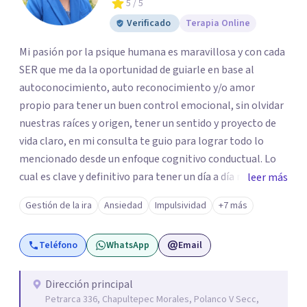
5
/ 5
Verificado
Terapia Online
Mi pasión por la psique humana es maravillosa y con cada
SER que me da la oportunidad de guiarle en base al
autoconocimiento, auto reconocimiento y/o amor
propio para tener un buen control emocional, sin olvidar
nuestras raíces y origen, tener un sentido y proyecto de
vida claro, en mi consulta te guio para lograr todo lo
mencionado desde un enfoque cognitivo conductual. Lo
cual es clave y definitivo para tener un día a día mucho
leer más
mas llevadero y productivo. Aún cuando también en base
Gestión de la ira
Ansiedad
Impulsividad
+7 más
a la problemática sugiero trabajar desde un enfoque
psicoanalítico.
Teléfono
WhatsApp
Email
Dirección principal
Petrarca 336, Chapultepec Morales, Polanco V Secc,