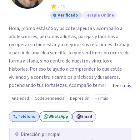
5
/ 5
Verificado
Terapia Online
Hola, ¿cómo estás? Soy psicoterapeuta y acompaño a
adolescentes, personas adultas, parejas y familias a
recuperar su bienestar y a mejorar sus relaciones. Trabajo
a partir de una idea sencilla: lo que sentimos no ocurre de
forma aislada, sino dentro de nuestros vínculos e
historias. Por eso te ayudo a comprender lo que estás
viviendo y a construir cambios prácticos y duraderos,
potenciando tus fortalezas. Acompaño temas como
leer más
ansiedad, depresión, duelo, autoestima, estrés laboral y
Ansiedad
Codependencia
Depresión
+7 más
dificultades de pareja o familia. Brindo psicoterapia
presencial en Guadalajara y también en línea. Si sientes
Teléfono
WhatsApp
Email
que es momento de dar el primer paso, puedes agendar
tu cita desde aquí. Será un gusto acompañarte. Servicios: -
Psicoterapia individual -Terapia familiar -Terapia de
Dirección principal