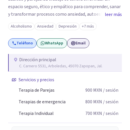
espacio seguro, ético y empático para comprender, sanar
y transformar procesos como ansiedad, autoestima,
leer más
duelos, conflictos familiares y crisis personales.
Alcoholismo
Ansiedad
Depresión
+7 más
Acompaña desde una mirada humana e integral,
favoreciendo el autoconocimiento, la regulación
Teléfono
WhatsApp
Email
emocional y el equilibrio interno. 💖 💕 💫 🔥 🌹 Como
sexóloga, especializada en Sexualidad Humana
consciente, saludable y respetuosa. Acompaña procesos
Dirección principal
C. Carnero 5531, Arboledas, 45070 Zapopan, Jal.
relacionados con identidad sexual, educación sexual,
placer, vínculos afectivos, comunicación íntima y
Servicios y precios
sanación de la historia sexual personal. Su enfoque
integra cuerpo, emociones y conciencia, promoviendo
Terapia de Parejas
900
MXN
/ sesión
una vivencia de la sexualidad libre de culpa y en armonía
Terapias de emergencia
800
MXN
/ sesión
con el bienestar emocional. ✨ “Acompaño el alma a
sanar, recordando el equilibrio entre mente, cuerpo,
Terapia Individual
700
MXN
/ sesión
emociones y energía, desde una presencia amorosa y
consciente.” 💫