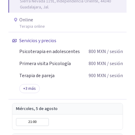
Sierra Nevada 1191, Independencia Oriente, 44340
pareja -Terapia con adolescentes
Guadalajara, Jal.
Online
Terapia online
Servicios y precios
Psicoterapia en adolescentes
800
MXN
/ sesión
Primera visita Psicología
800
MXN
/ sesión
Terapia de pareja
900
MXN
/ sesión
+
3
más
Miércoles, 5 de agosto
21:00