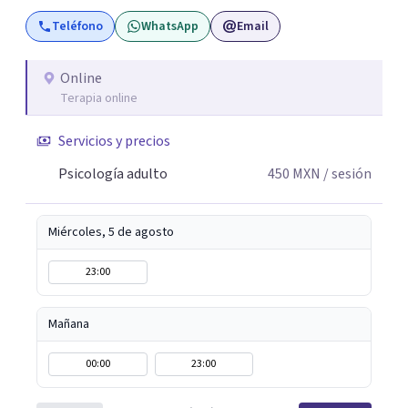
con una formación continua, actualmente curso una
Teléfono
WhatsApp
Email
Maestría en Psicoterapia Psicoanalítica, fortaleciendo mi
práctica clínica y las herramientas con las que acompaño
a mis pacientes.
Online
Terapia online
Servicios y precios
Psicología adulto
450
MXN
/ sesión
Miércoles, 5 de agosto
23:00
Mañana
00:00
23:00