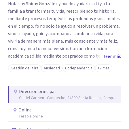
Hola soy Shiray González y puedo ayudarte a ti y a tu
familia a transformar tu vida, reescribiendo tu historia,
mediante procesos terapéuticos profundos y sostenibles
en el tiempo. Yo no solo te ayudo a resolver un problema,
sino te ayudo, guío y acompaño a cambiar tu vida para
vivirla de manera más plena, más consciente y más feliz,
construyendo tu mejor versión. Con una formación
académica sólida mediante posgrados como terapeuta
leer más
breve, familiar e infantil, así como con respaldo
Gestión de la ira
Ansiedad
Codependencia
+7 más
profesional y experiencia clínica de más de 26 años y
personal te acompaño en el proceso con empatía
auténtica y comunicación clara y directa para darte
Dirección principal
seguridad emocional y una dirección firme de tu proceso
Cd del Carmen - Campeche, 24300 Santa Rosalía, Camp.
de cambio.
Online
Terapia online