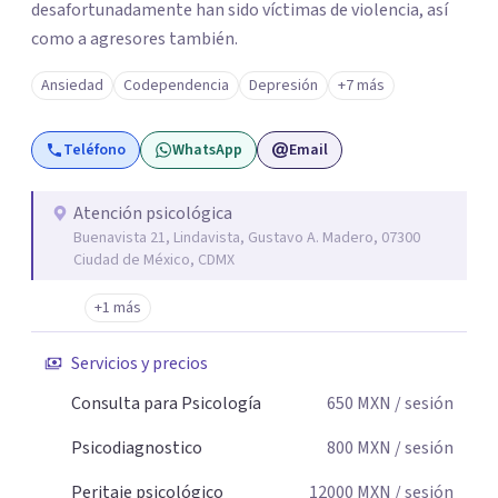
desafortunadamente han sido víctimas de violencia, así
como a agresores también.
Ansiedad
Codependencia
Depresión
+7 más
Teléfono
WhatsApp
Email
Atención psicológica
Buenavista 21, Lindavista, Gustavo A. Madero, 07300
Ciudad de México, CDMX
+1 más
Servicios y precios
Consulta para Psicología
650
MXN
/ sesión
Psicodiagnostico
800
MXN
/ sesión
Peritaje psicológico
12000
MXN
/ sesión