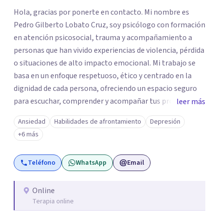
Hola, gracias por ponerte en contacto. Mi nombre es
Pedro Gilberto Lobato Cruz, soy psicólogo con formación
en atención psicosocial, trauma y acompañamiento a
personas que han vivido experiencias de violencia, pérdida
o situaciones de alto impacto emocional. Mi trabajo se
basa en un enfoque respetuoso, ético y centrado en la
dignidad de cada persona, ofreciendo un espacio seguro
para escuchar, comprender y acompañar tus procesos
leer más
emocionales a tu propio ritmo. Creo firmemente en la
Ansiedad
Habilidades de afrontamiento
Depresión
importancia de construir juntos herramientas que
+6 más
fortalezcan el bienestar, la autonomía y el sentido de
vida. Será un gusto acompañarte en este proceso. Quedo
Teléfono
WhatsApp
Email
atento para resolver cualquier duda y acordar una cita. Un
abrazo, Pedro Gilberto Lobato Cruz Psicólogo
Online
Terapia online