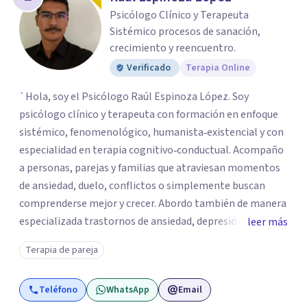
los profesionales que más se ajustan a tus
Psicólogo Clínico y Terapeuta
necesidades.
Sistémico procesos de sanación,
Responder cuestionario
crecimiento y reencuentro.
Verificado
Terapia Online
`Hola, soy el Psicólogo Raúl Espinoza López. Soy
psicólogo clínico y terapeuta con formación en enfoque
sistémico, fenomenológico, humanista‑existencial y con
especialidad en terapia cognitivo‑conductual. Acompaño
a personas, parejas y familias que atraviesan momentos
de ansiedad, duelo, conflictos o simplemente buscan
comprenderse mejor y crecer. Abordo también de manera
especializada trastornos de ansiedad, depresión,
leer más
trastornos de atención e hiperactividad, trastornos del
Terapia de pareja
estado de ánimo, problemas emocionales y
conductuales, así como dificultades en el manejo del
Teléfono
WhatsApp
Email
estrés y las emociones. Mi espacio es seguro, respetuoso