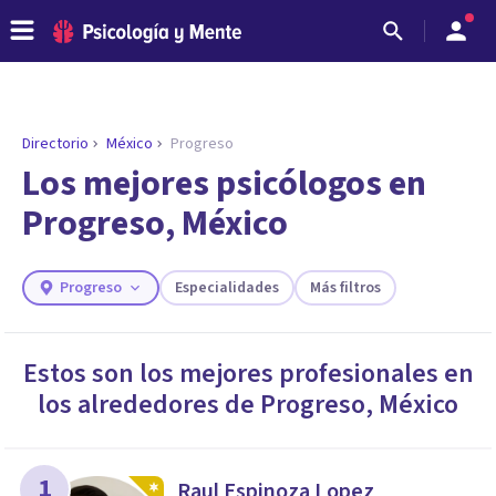
Directorio
México
Progreso
Los mejores psicólogos en
Progreso, México
Progreso
Especialidades
Más filtros
Estos son los mejores profesionales en
los alrededores de
Progreso
,
México
ENCONTRAR MI TERAPEUTA
¿Necesitas ayuda para encontrar el
psicólogo adecuado?
Responde a unas breves preguntas y te ofreceremos
1
Raul Espinoza Lopez