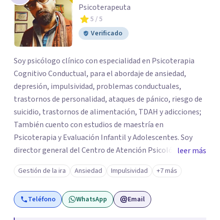
Psicoterapeuta
5
/ 5
Verificado
Soy psicólogo clínico con especialidad en Psicoterapia
Cognitivo Conductual, para el abordaje de ansiedad,
depresión, impulsividad, problemas conductuales,
trastornos de personalidad, ataques de pánico, riesgo de
suicidio, trastornos de alimentación, TDAH y adicciones;
También cuento con estudios de maestría en
Psicoterapia y Evaluación Infantil y Adolescentes. Soy
director general del Centro de Atención Psicológica y
leer más
Aprendizaje Mák Psap, trabajo proceso psicoterapéutico
Gestión de la ira
Ansiedad
Impulsividad
+7 más
con adultos y adolescentes, evaluaciones psicológicas
integrales con niños desde los 2 años y medio hasta
Teléfono
WhatsApp
Email
jóvenes de 17, realizo diagnósticos psicológicos clínicos
con pacientes de los 18 años en adelante; además doy