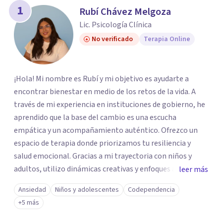
1
Rubí Chávez Melgoza
Lic. Psicología Clínica
No verificado
Terapia Online
¡Hola! Mi nombre es Rubí y mi objetivo es ayudarte a
encontrar bienestar en medio de los retos de la vida. A
través de mi experiencia en instituciones de gobierno, he
aprendido que la base del cambio es una escucha
empática y un acompañamiento auténtico. ​Ofrezco un
espacio de terapia donde priorizamos tu resiliencia y
salud emocional. Gracias a mi trayectoria con niños y
adultos, utilizo dinámicas creativas y enfoques adaptados
leer más
a tus necesidades específicas. Estoy aquí para escucharte
Ansiedad
Niños y adolescentes
Codependencia
y brindarte las herramientas necesarias para fortalecer
+5 más
tu paz mental.