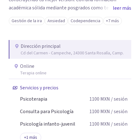
académica sólida mediante posgrados como terapeuta
leer más
breve, familiar e infantil, así como con respaldo
Gestión de la ira
Ansiedad
Codependencia
+7 más
profesional y experiencia clínica de más de 26 años y
personal te acompaño en el proceso con empatía
auténtica y comunicación clara y directa para darte
Dirección principal
seguridad emocional y una dirección firme de tu proceso
Cd del Carmen - Campeche, 24300 Santa Rosalía, Camp.
de cambio.
Online
Terapia online
Servicios y precios
Psicoterapia
1100
MXN
/ sesión
Consulta para Psicología
1100
MXN
/ sesión
Psicología infanto-juvenil
1100
MXN
/ sesión
+
1
más