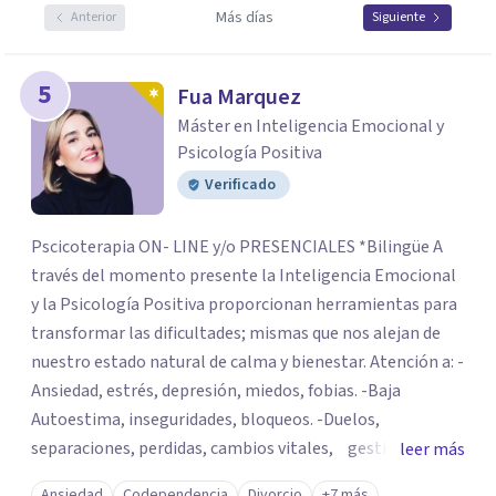
Más días
Anterior
Siguiente
5
Fua Marquez
Máster en Inteligencia Emocional y
Psicología Positiva
Verificado
Pscicoterapia ON- LINE y/o PRESENCIALES *Bilingüe A
través del momento presente la Inteligencia Emocional
y la Psicología Positiva proporcionan herramientas para
transformar las dificultades; mismas que nos alejan de
nuestro estado natural de calma y bienestar. Atención a: -
Ansiedad, estrés, depresión, miedos, fobias. -Baja
Autoestima, inseguridades, bloqueos. -Duelos,
separaciones, perdidas, cambios vitales, gestión de
leer más
emociones, tristeza, ira, soledad. Si deseas resolver una
Ansiedad
Codependencia
Divorcio
+7 más