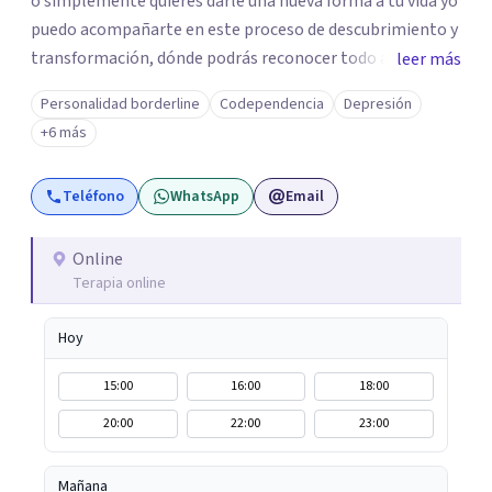
o simplemente quieres darle una nueva forma a tu vida yo
puedo acompañarte en este proceso de descubrimiento y
transformación, dónde podrás reconocer todo aquello
leer más
que te ha aqueja. Así que si buscas un espacio de compañía
Personalidad borderline
Codependencia
Depresión
seguro respetuoso y fraternal yo puedo acompañarte.
+6 más
Teléfono
WhatsApp
Email
Online
Terapia online
Hoy
15:00
16:00
18:00
20:00
22:00
23:00
Mañana