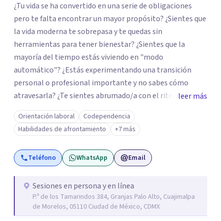
¿Tu vida se ha convertido en una serie de obligaciones
pero te falta encontrar un mayor propósito? ¿Sientes que
la vida moderna te sobrepasa y te quedas sin
herramientas para tener bienestar? ¿Sientes que la
mayoría del tiempo estás viviendo en "modo
automático"? ¿Estás experimentando una transición
personal o profesional importante y no sabes cómo
atravesarla? ¿Te sientes abrumado/a con el ritmo de tu
leer más
día a día y te preguntas si hay una mejor manera de vivir?
Orientación laboral
Codependencia
¿Aunque no estás deprimido/a sientes que te gustaría
Habilidades de afrontamiento
+7 más
potenciar tu capacidad de bienestar? Hola, Soy
Mariangela Rodriguez Badel. Uno de mis propósitos de
Teléfono
WhatsApp
Email
vida es impactar positivamente la vida de jóvenes y
adultos. Lo hago entendiendo el “mundo” que es cada
uno/a y acompañándolo/as a encontrar herramientas
Sesiones en persona y en línea
P.º de los Tamarindos 384, Granjas Palo Alto, Cuajimalpa
que les permitan conectar con su vida de maneras
de Morelos, 05110 Ciudad de México, CDMX
diferentes y avanzar hacia donde lo necesitan. Hago