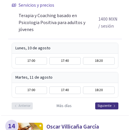
procesos de terapia y coaching individual en línea o de
Servicios y precios
manera presencial en la Ciudad de México.
Terapia y Coaching basado en
Adicionalmente enseño herramientas de psicología
1400
MXN
Psicologia Positiva para adultos y
positiva y bienestar a grupos y equipos.
/ sesión
jóvenes
Lunes, 10 de agosto
17:00
17:40
18:20
Martes, 11 de agosto
17:00
17:40
18:20
Más días
Anterior
Siguiente
14
Oscar Villicaña García