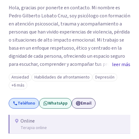
Hola, gracias por ponerte en contacto. Mi nombre es
Pedro Gilberto Lobato Cruz, soy psicólogo con formación
en atención psicosocial, trauma y acompañamiento a
personas que han vivido experiencias de violencia, pérdida
o situaciones de alto impacto emocional. Mi trabajo se
basa en un enfoque respetuoso, ético y centrado en la
dignidad de cada persona, ofreciendo un espacio seguro
para escuchar, comprender y acompañar tus procesos
leer más
emocionales a tu propio ritmo. Creo firmemente en la
Ansiedad
Habilidades de afrontamiento
Depresión
importancia de construir juntos herramientas que
+6 más
fortalezcan el bienestar, la autonomía y el sentido de
vida. Será un gusto acompañarte en este proceso. Quedo
Teléfono
WhatsApp
Email
atento para resolver cualquier duda y acordar una cita. Un
abrazo, Pedro Gilberto Lobato Cruz Psicólogo
Online
Terapia online