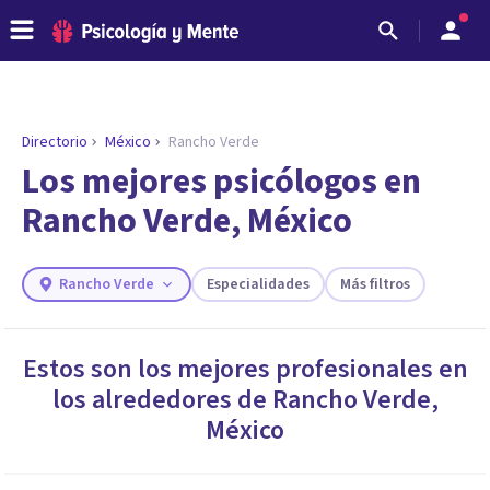
Directorio
México
Rancho Verde
ENCONTRAR MI TERAPEUTA
¿Necesitas ayuda para encontrar el
Los mejores psicólogos en
psicólogo adecuado?
Rancho Verde, México
Responde a unas breves preguntas y te ofreceremos
los profesionales que más se ajustan a tus
necesidades.
Rancho Verde
Especialidades
Más filtros
Responder cuestionario
Estos son los mejores profesionales en
los alrededores de
Rancho Verde
,
México