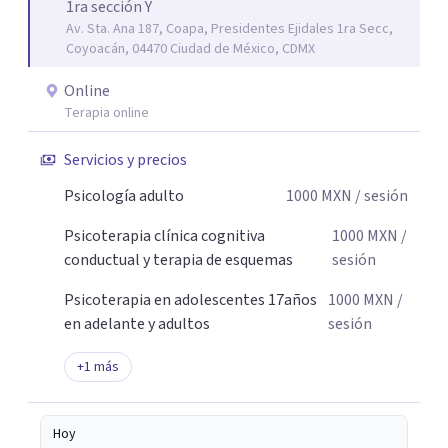
1ra sección Y
estrés, los duelos, fortalecer su autoestima, establecer
Av. Sta. Ana 187, Coapa, Presidentes Ejidales 1ra Secc,
límites saludables, mejorar sus relaciones y afrontar los
Coyoacán, 04470 Ciudad de México, CDMX
desafíos de la vida con mayor seguridad y equilibrio. Será
un privilegio acompañarte en este camino hacia una vida
Online
con mayor bienestar y tranquilidad.
Terapia online
Servicios y precios
Psicología adulto
1000
MXN
/ sesión
Psicoterapia clínica cognitiva
1000
MXN
/
conductual y terapia de esquemas
sesión
Psicoterapia en adolescentes 17años
1000
MXN
/
en adelante y adultos
sesión
+
1
más
Hoy