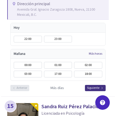
asesoría, conferencias y talleres en empresas y escuelas,
Dirección principal
Avenida Gral. Ignacio Zaragoza 1808, Nueva, 21100
abordando distintos temas de inteligencia emocional y
Mexicali, B.C.
salud mental.
Hoy
22:00
23:00
Mañana
Más horas
00:00
01:00
02:00
03:00
17:00
18:00
Más días
Anterior
Siguiente
15
Sandra Ruiz Pérez Palacios
Licenciada en Psicología