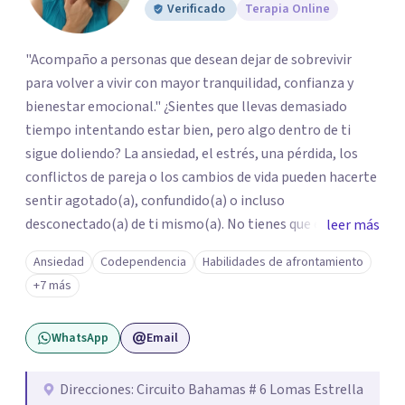
Verificado
Terapia Online
"Acompaño a personas que desean dejar de sobrevivir
para volver a vivir con mayor tranquilidad, confianza y
bienestar emocional." ¿Sientes que llevas demasiado
tiempo intentando estar bien, pero algo dentro de ti
sigue doliendo? La ansiedad, el estrés, una pérdida, los
conflictos de pareja o los cambios de vida pueden hacerte
sentir agotado(a), confundido(a) o incluso
desconectado(a) de ti mismo(a). No tienes que enfrentar
leer más
este proceso en soledad. Te ofrezco un espacio seguro,
Ansiedad
Codependencia
Habilidades de afrontamiento
libre de juicios y basado en la empatía, el respeto y la
+7 más
confidencialidad, donde juntos comprenderemos qué está
ocurriendo y trabajaremos con herramientas respaldadas
WhatsApp
Email
por la evidencia para ayudarte a recuperar tu bienestar.
Acompaño a adolescentes (desde los 17 años), adultos y
parejas que desean superar la ansiedad, la depresión, el
Direcciones: Circuito Bahamas # 6 Lomas Estrella