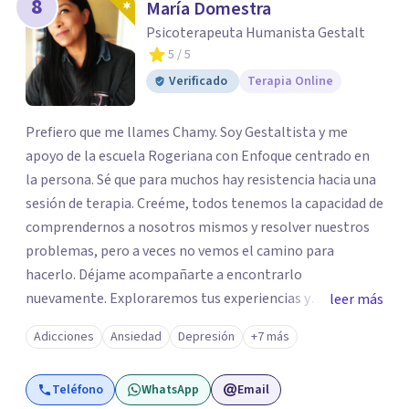
8
María Domestra
Psicoterapeuta Humanista Gestalt
5
/ 5
Verificado
Terapia Online
Prefiero que me llames Chamy. Soy Gestaltista y me
apoyo de la escuela Rogeriana con Enfoque centrado en
la persona. Sé que para muchos hay resistencia hacia una
sesión de terapia. Creéme, todos tenemos la capacidad de
comprendernos a nosotros mismos y resolver nuestros
problemas, pero a veces no vemos el camino para
hacerlo. Déjame acompañarte a encontrarlo
nuevamente. Exploraremos tus experiencias y
leer más
emociones; encontrar en la novedad otra forma de
Adicciones
Ansiedad
Depresión
+7 más
responder a ellas y enfrentarlas hoy es a lo que te invito.
Reinventarse es una opción. La relación que
Teléfono
WhatsApp
Email
construyamos tú y yo basada en la confianza, honestidad