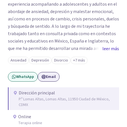
experiencia acompañando a adolescentes y adultos en el
abordaje de ansiedad, depresión y malestar emocional,
así como en procesos de cambio, crisis personales, duelos
y búsqueda de sentido. A lo largo de mi trayectoria he
trabajado tanto en consulta privada como en contextos
sociales y educativos en México, España e Inglaterra, lo
que me ha permitido desarrollar una mirada amplia,
leer más
sensible y profundamente humana del sufrimiento
Ansiedad
Depresión
Divorcio
+7 más
psicológico. Trabajo desde un enfoque integral que
combina la Psicología Existencial, la Logoterapia, el
WhatsApp
Email
Análisis Conductual y la Terapia Dialéctico Conductual.
Este enfoque me permite acompañar de manera efectiva
a personas que atraviesan ansiedad persistente, estados
Dirección principal
P.º Lomas Altas, Lomas Altas, 11950 Ciudad de México,
depresivos, agotamiento emocional, pensamientos
CDMX
negativos recurrentes o dificultades para regular sus
emociones, integrando herramientas basadas en
Online
evidencia con una comprensión profunda de la historia y
Terapia online