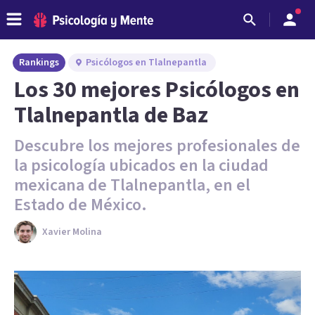
Rankings
Psicólogos en Tlalnepantla
Los 30 mejores Psicólogos en
Tlalnepantla de Baz
Descubre los mejores profesionales de
la psicología ubicados en la ciudad
mexicana de Tlalnepantla, en el
Estado de México.
Xavier Molina