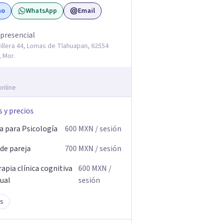
no
WhatsApp
Email
 presencial
illera 44, Lomas de Tlahuapan, 62554
 Mor.
online
s y precios
a para Psicología
600
MXN
/ sesión
 de pareja
700
MXN
/ sesión
apia clínica cognitiva
600
MXN
/
ual
sesión
s