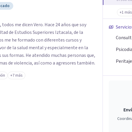
icado
+1 más
 todos me dicen Vero. Hace 24 años que soy
Servicio
ultad de Estudios Superiores Iztacala, de la
Consult
os me he formado con diferentes cursos y
or de la salud mental y especialmente en la
Psicodi
as sus formas. He atendido muchas personas que,
Peritaje
as de violencia, así como a agresores también.
ión
+7 más
Enví
Coordin