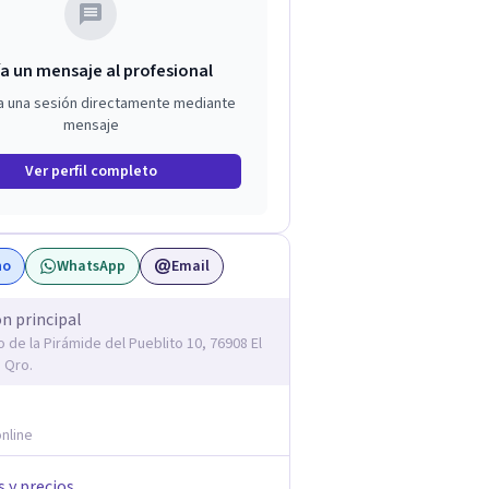
a un mensaje al profesional
a una sesión directamente mediante
mensaje
Ver perfil completo
no
WhatsApp
Email
ón principal
 de la Pirámide del Pueblito 10, 76908 El
, Qro.
nline
s y precios