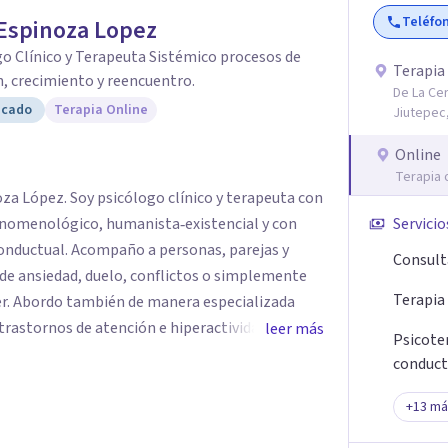
Teléfo
Espinoza Lopez
o Clínico y Terapeuta Sistémico procesos de
Terapia
, crecimiento y reencuentro.
De La Cer
icado
Terapia Online
Jiutepec,
Online
Terapia 
ico y terapeuta con
enomenológico, humanista‑existencial y con
Servicio
ersonas, parejas y
Consult
de ansiedad, duelo, conflictos o simplemente
Terapia
r. Abordo también de manera especializada
trastornos de atención e hiperactividad,
leer más
Psicoter
roblemas emocionales y conductuales, así como
conduct
es. Mi espacio es seguro,
s el protagonista de tu proceso, y mi labor es
+
13
má
e a dar sentido a lo que vives y construir