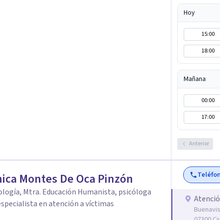
Gracias por confiar en este camino.`
Hoy
15:00
18:00
Mañana
00:00
17:00
Anterior
Teléfo
ica Montes De Oca Pinzón
cología, Mtra. Educación Humanista, psicóloga
Atenció
 especialista en atención a víctimas
Buenavis
07300 Ci