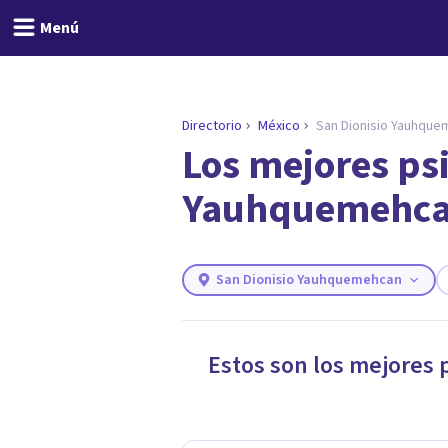
Menú
Directorio
México
San Dionisio Yauhqu
Los mejores psi
ENCONTRAR MI TERAPEUTA
¿Necesitas ayuda para 
Yauhquemehca
Responde a unas breves preguntas y 
Responder cuestionario
San Dionisio Yauhquemehcan
Estos son los mejores 