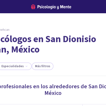
emehcan
cólogos en San Dionisio
encontrar el psicólogo adecuado?
n, México
te ofreceremos los profesionales que más se ajustan a tus necesi
Especialidades
Más filtros
profesionales en los alrededores de
San Di
México