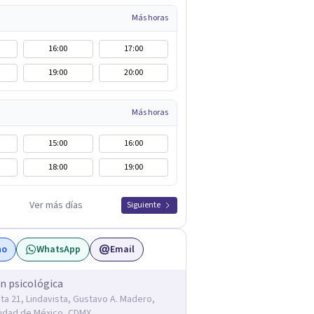
Más horas
16:00
17:00
19:00
20:00
Más horas
15:00
16:00
18:00
19:00
Ver más días
Siguiente
no
WhatsApp
Email
n psicológica
ta 21, Lindavista, Gustavo A. Madero,
udad de México, CDMX