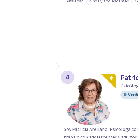
Ansiedad
Niños y adolescentes
C
4
Patri
Psicólog
Verif
Soy Patricia Arellano, Psicóloga con
trabajo con adolescentes y adultos