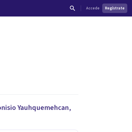
Accede
Regístrate
dades.
onisio Yauhquemehcan
,