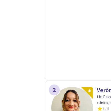
juntos caminos hacia tu bienestar. 
2
Verón
Lic. Psi
clínica,
5
/ 5