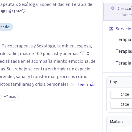
apeuta & Sexóloga. Especialidad en Terapia de
Direcci
: ❤️✨🕯️🌀🦋🤍
C. Carne
icado
Servicio
Terapia
Terapia
radio, mas de 100 podcast y ademas: 🤍 🌷
specializada en el acompañamiento emocional de
Terapia 
as. Su trabajo se centra en brindar un espacio
prender, sanar y transformar procesos como
Hoy
ictos familiares y crisis personales. Acompaña
leer más
, favoreciendo el autoconocimiento, la
14:30
+7 más
 Como sexóloga,
17:30
 consciente, saludable y respetuosa.
 identidad sexual, educación sexual, placer,
Mañana
tima y sanación de la historia sexual personal.
es y conciencia, promoviendo una vivencia de la