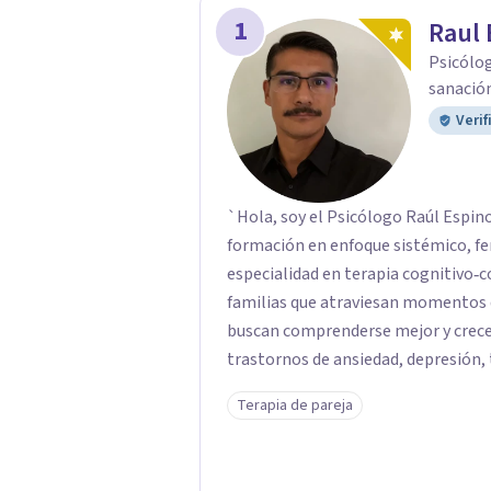
1
Raul 
Psicólog
sanación
Verif
`Hola, soy el Psicólogo Raúl Espinoza López. Soy psicólogo clín
formación en enfoque sistémico, f
especialidad en terapia cognitivo‑conductual. Acompaño a p
familias que atraviesan momentos 
buscan comprenderse mejor y crece
trastornos de ansiedad, depresión, 
trastornos del estado de ánimo, p
Terapia de pareja
dificultades en el manejo del estrés y las emocion
respetuoso y sin juicios: aquí tú ere
escucharte con atención, acompañart