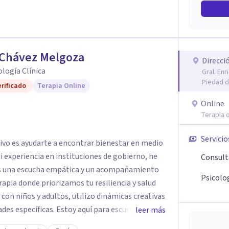
 Chávez Melgoza
Direcci
cología Clínica
Gral. En
Piedad d
rificado
Terapia Online
Online
Terapia o
Servicio
tivo es ayudarte a encontrar bienestar en medio
 mi experiencia en instituciones de gobierno, he
Consult
es una escucha empática y un acompañamiento
Psicolog
rapia donde priorizamos tu resiliencia y salud
 con niños y adultos, utilizo dinámicas creativas
des específicas. Estoy aquí para escucharte y
leer más
ias para fortalecer tu paz mental.