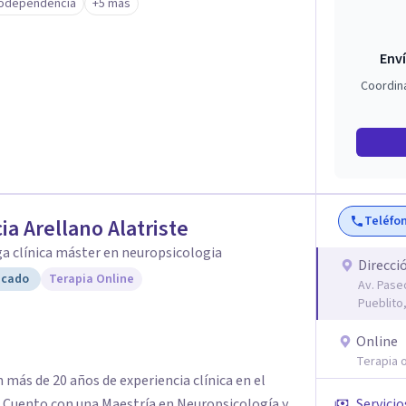
odependencia
+5 más
Enví
Coordin
Teléfo
cia Arellano Alatriste
a clínica máster en neuropsicologia
Direcci
icado
Terapia Online
Av. Paseo
Pueblito
Online
Terapia o
 más de 20 años de experiencia clínica en el
. Cuento con una Maestría en Neuropsicología y
Servicio