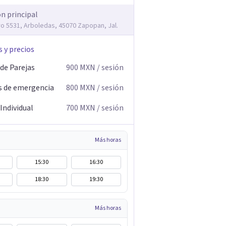
ón principal
ro 5531, Arboledas, 45070 Zapopan, Jal.
s y precios
 de Parejas
900
MXN
/ sesión
s de emergencia
800
MXN
/ sesión
Individual
700
MXN
/ sesión
Más horas
15:30
16:30
18:30
19:30
Más horas