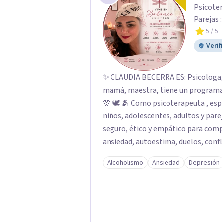
Psicoter
Parejas 
5
/ 5
Verif
✨ CLAUDIA BECERRA ES: Psicologa, Psicoterapeuta y Sexologa, tambien, esposa,
mamá, maestra, tiene un programa de 
🌸 🕊️ 🫂 Como psicoterapeuta , e
niños, adolescentes, adultos y parej
seguro, ético y empático para com
ansiedad, autoestima, duelos, confl
desde una mirada humana e integral
Alcoholismo
Ansiedad
Depresión
regulación emocional y el equilibrio interno. 💖 💕 💫 🔥 
especializada en Sexualidad Humana
Acompaña procesos relacionados con
vínculos afectivos, comunicación ín
Su enfoque integra cuerpo, emocion