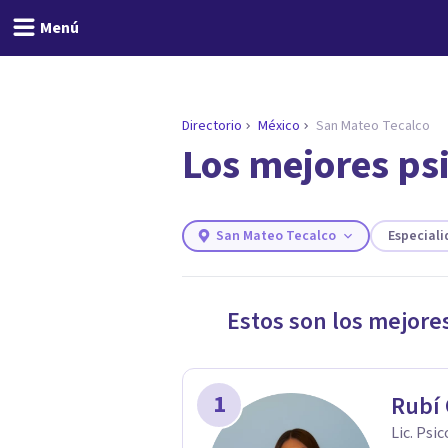
Menú
Directorio
México
San Mateo Tecalco
Los mejores ps
ENCONTRAR MI TERAPEUTA
¿Necesitas ayuda para 
Responde a unas breves preguntas y
necesidades.
San Mateo Tecalco
Especial
Responder cuestionario
Estos son los mejore
1
Rubí
Lic. Psi