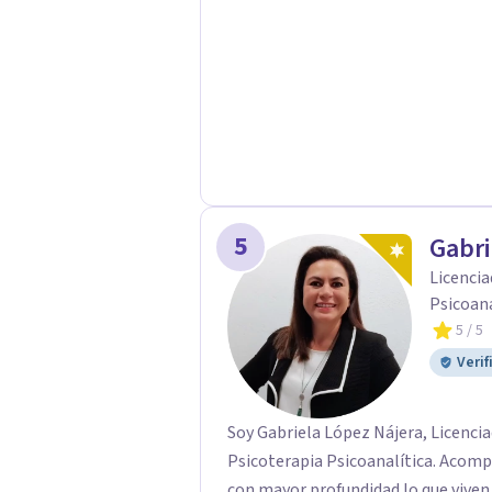
valores.
5
Gabri
Licencia
Psicoana
5
/ 5
Verif
Soy Gabriela López Nájera, Licencia
Psicoterapia Psicoanalítica. Acom
con mayor profundidad lo que viven