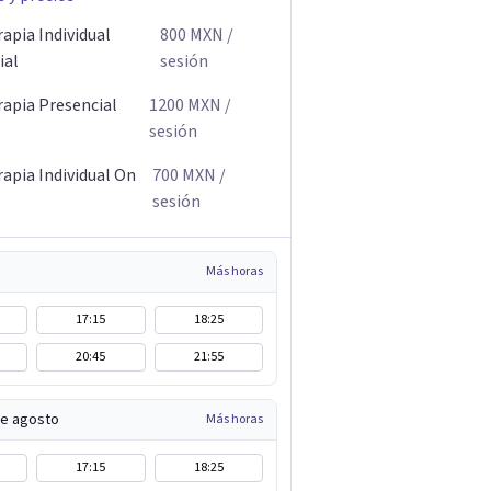
apia Individual
800
MXN
/
ial
sesión
rapia Presencial
1200
MXN
/
sesión
rapia Individual On
700
MXN
/
sesión
Más horas
17:15
18:25
20:45
21:55
de agosto
Más horas
17:15
18:25