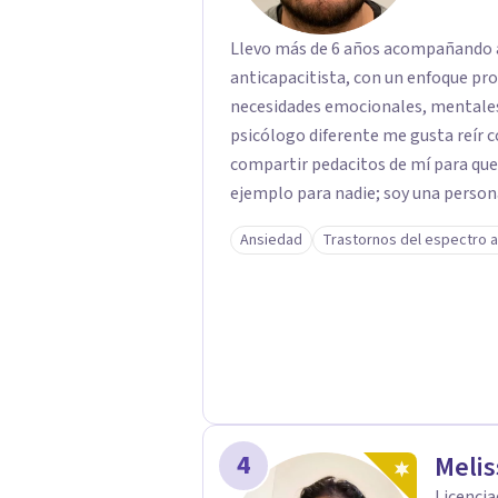
Llevo más de 6 años acompañando a
anticapacitista, con un enfoque pr
necesidades emocionales, mentales 
psicólogo diferente me gusta reír c
compartir pedacitos de mí para que
ejemplo para nadie; soy una persona 
tu salud, tu paz y tu tranquilidad si
Ansiedad
Trastornos del espectro a
largo de mi camino he cuestionado m
formación tradicional, porque creo 
humanidad, presencia y una conexió
sentido. Trabajo especialmente con procesos de duelo Y psicooncología,
ofreciendo un espacio cercano, humano y libre de j
están atravesando un proceso relac
WhatsApp para agendar una primera 
momento difícil y necesitas hablar
4
Meli
primera conversación no tiene cost
Licencia