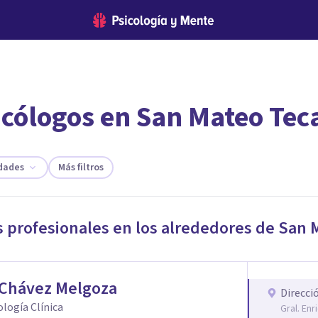
icólogos en San Mateo Tec
encontrar el psicólogo adecuado?
 te ofreceremos los profesionales que más se ajustan a tus
idades
Más filtros
s profesionales en los alrededores de
San 
 Chávez Melgoza
Direcci
cología Clínica
Gral. En