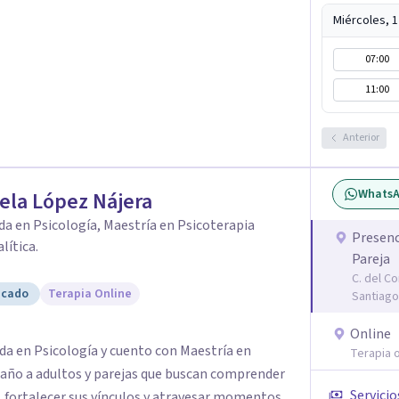
Miércoles, 
07:00
11:00
Anterior
Whats
ela López Nájera
da en Psicología, Maestría en Psicoterapia
Presenc
lítica.
Pareja
C. del C
icado
Terapia Online
Santiago
Online
da en Psicología y cuento con Maestría en
Terapia o
paño a adultos y parejas que buscan comprender
Servicio
, fortalecer sus vínculos y atravesar momentos