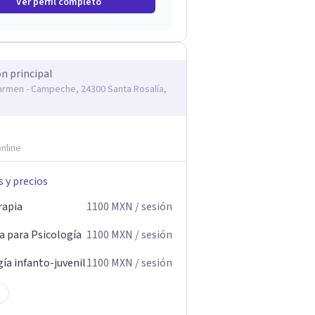
Ver perfil completo
ón principal
armen - Campeche, 24300 Santa Rosalía,
nline
s y precios
rapia
1100
MXN
/ sesión
a para Psicología
1100
MXN
/ sesión
ía infanto-juvenil
1100
MXN
/ sesión