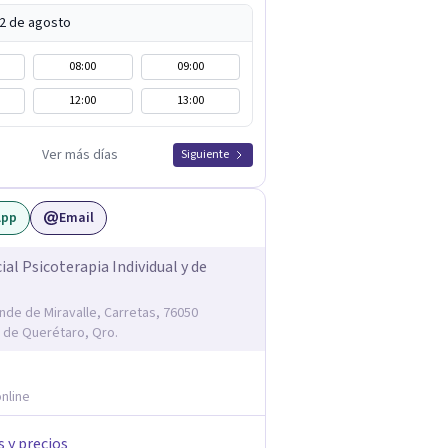
12 de agosto
08:00
09:00
12:00
13:00
Ver más días
Siguiente
App
Email
ial Psicoterapia Individual y de
onde de Miravalle, Carretas, 76050
 de Querétaro, Qro.
nline
s y precios