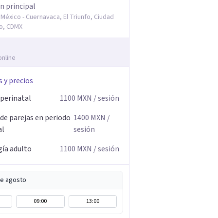
n principal
México - Cuernavaca, El Triunfo, Ciudad
o, CDMX
online
s y precios
 perinatal
1100
MXN
/ sesión
 de parejas en periodo
1400
MXN
/
al
sesión
gía adulto
1100
MXN
/ sesión
de agosto
09:00
13:00