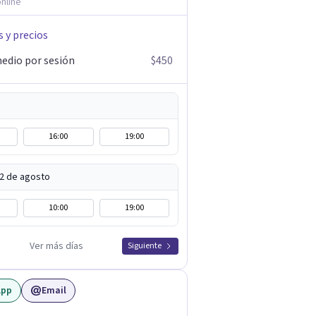
nline
s y precios
edio por sesión
$450
16:00
19:00
12 de agosto
10:00
19:00
Ver más días
Siguiente
App
Email