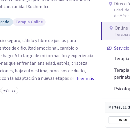
Direcció
litana unidad Xochimilco
Cdad. de 
de Méxic
icado
Terapia Online
Online
Terapia 
 seguro, cálido y libre de juicios para
tos de dificultad emocional, cambio o
Servicio
n y experiencia
Terapia
as que enfrentan ansiedad, estrés, tristeza
Terapia
laciones, baja autoestima, procesos de duelo,
perinat
s con la adaptación a nuevas etapas de la vida.
leer más
pática, el respeto por la historia de cada
Psicolo
+7 más
 desarrollar herramientas que favorezcan el
mente que buscar ayuda
Martes, 11 
y autocuidado. Mi objetivo es acompañarte para
 estás viviendo, fortalecer tus recursos
07:00
s plena y congruente con tus necesidades y