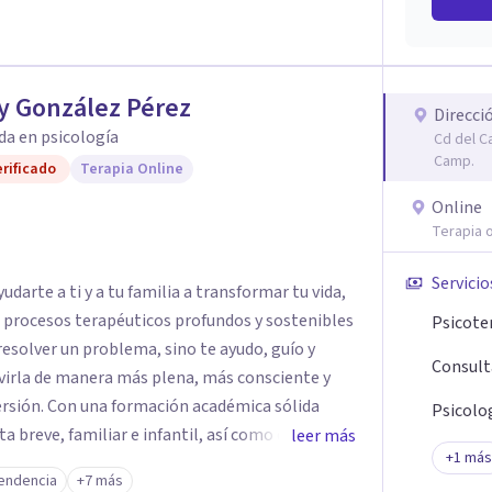
y González Pérez
Direcci
da en psicología
Cd del C
Camp.
rificado
Terapia Online
Online
Terapia o
Servicio
darte a ti y a tu familia a transformar tu vida,
e procesos terapéuticos profundos y sostenibles
Psicote
resolver un problema, sino te ayudo, guío y
Consult
virla de manera más plena, más consciente y
émica sólida
Psicolog
breve, familiar e infantil, así como con
leer más
+
1
más
clínica de más de 26 años y personal te
endencia
+7 más