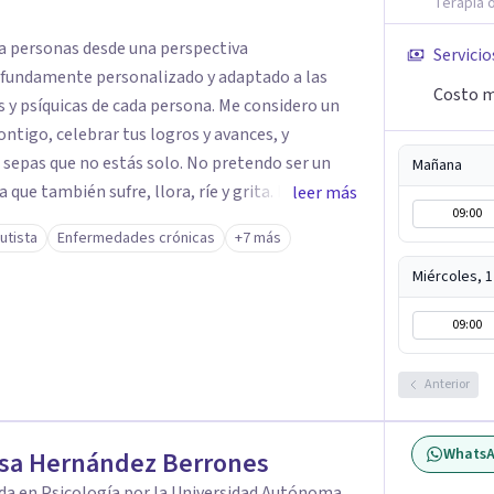
Terapia o
 personas desde una perspectiva
Servicio
ofundamente personalizado y adaptado a las
Costo m
y psíquicas de cada persona. Me considero un
ontigo, celebrar tus logros y avances, y
 sepas que no estás solo. No pretendo ser un
Mañana
que también sufre, llora, ríe y grita. Para mí,
leer más
09:00
empre estarán por encima de lo económico. A lo
utista
Enfermedades crónicas
+7 más
uchas de las reglas rígidas que aprendí en la
que antes que las técnicas se necesita
Miércoles, 
n real para que el proceso terapéutico tenga
09:00
uicios. Si tú o algún familiar
Anterior
ionado con cáncer, puedes escribirme por
sesión gratuita. Y si estás pasando por un
 con alguien, también puedes contactarme: la
Whats
ssa Hernández Berrones
o.
da en Psicología por la Universidad Autónoma