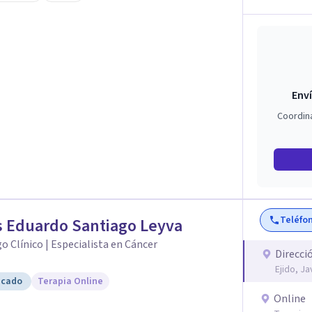
 auténtica y comunicación clara y directa para
rección firme de tu proceso de cambio.
Enví
Coordin
Teléfo
 Eduardo Santiago Leyva
o Clínico | Especialista en Cáncer
Direcci
Ejido, J
icado
Terapia Online
Online