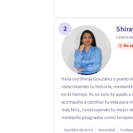
2
Shira
Licencia
No ve
Hola soy Shiray González y puedo ayu
reescribiendo tu historia, mediant
en el tiempo. Yo no solo te ayudo a 
acompaño a cambiar tu vida para vi
más feliz, construyendo tu mejor versión. Con una formación acad
mediante posgrados como terapeuta 
respaldo profesional y experiencia 
Gestión de la ira
Ansiedad
Codep