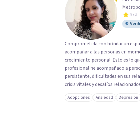
Metropo
5
/ 5
Verif
Comprometida con brindar un espacio
acompañar a las personas en momen
crecimiento personal. Esto es lo que hago. A lo largo de mi formació
profesional he acompañado a person
persistente, dificultades en sus re
crisis vitales y desafíos relacionado
Mi enfoque se basa en la escucha em
Adopciones
Ansiedad
Depresión
persona y el trabajo conjunto para
bienestar emocional y una mejor calidad de vida. Creo firme
psicológica es un acto de valentía 
que puedas comprender mejor lo que
personales y construir una vida má