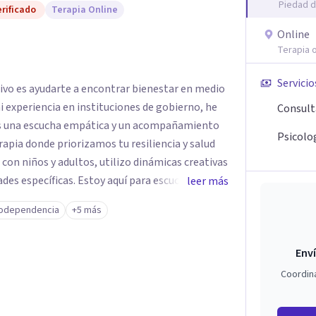
Piedad d
rificado
Terapia Online
Online
Terapia o
Servicio
tivo es ayudarte a encontrar bienestar en medio
 mi experiencia en instituciones de gobierno, he
Consult
es una escucha empática y un acompañamiento
Psicolog
rapia donde priorizamos tu resiliencia y salud
 con niños y adultos, utilizo dinámicas creativas
des específicas. Estoy aquí para escucharte y
leer más
ias para fortalecer tu paz mental.
odependencia
+5 más
Enví
Coordin