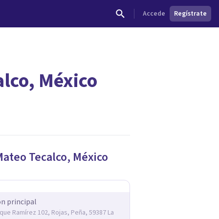
Accede
Regístrate
alco, México
Mateo Tecalco
,
México
ón principal
rique Ramírez 102, Rojas, Peña, 59387 La