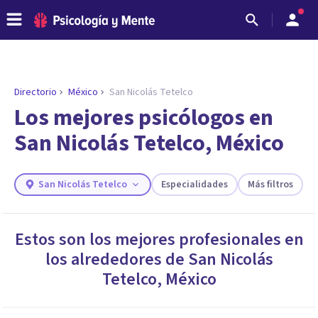
Directorio
México
San Nicolás Tetelco
ENCONTRAR MI TERAPEUTA
¿Necesitas ayuda para encontrar el
Los mejores psicólogos en
psicólogo adecuado?
San Nicolás Tetelco, México
Responde a unas breves preguntas y te ofreceremos
los profesionales que más se ajustan a tus
necesidades.
San Nicolás Tetelco
Especialidades
Más filtros
Responder cuestionario
Estos son los mejores profesionales en
los alrededores de
San Nicolás
Tetelco
,
México