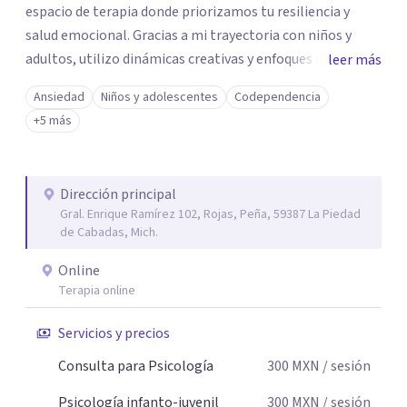
espacio de terapia donde priorizamos tu resiliencia y
salud emocional. Gracias a mi trayectoria con niños y
adultos, utilizo dinámicas creativas y enfoques adaptados
leer más
a tus necesidades específicas. Estoy aquí para escucharte
Ansiedad
Niños y adolescentes
Codependencia
y brindarte las herramientas necesarias para fortalecer
+5 más
tu paz mental.
Dirección principal
Gral. Enrique Ramírez 102, Rojas, Peña, 59387 La Piedad
de Cabadas, Mich.
Online
Terapia online
Servicios y precios
Consulta para Psicología
300
MXN
/ sesión
Psicología infanto-juvenil
300
MXN
/ sesión