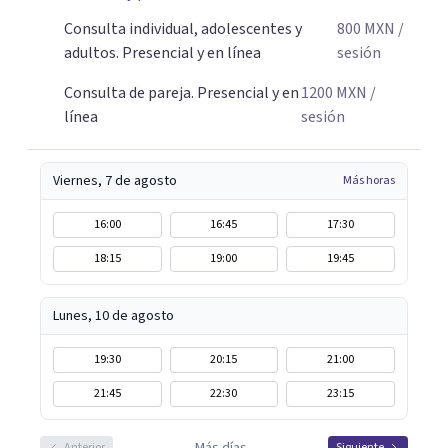
amabilidad e ir soltando de a poco las cargas que llevas
Consulta individual, adolescentes y
800
MXN
/
día a día. Si buscas un espacio donde sentirte escuchado o
adultos. Presencial y en línea
sesión
escuchada y reencontrarte contigo y tu tranquilidad, aquí
estoy para acompañarte en tu proceso.
Consulta de pareja. Presencial y en
1200
MXN
/
línea
sesión
Viernes, 7 de agosto
Más horas
16:00
16:45
17:30
18:15
19:00
19:45
Lunes, 10 de agosto
19:30
20:15
21:00
21:45
22:30
23:15
Anterior
Siguiente