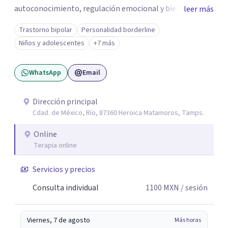
autoconocimiento, regulación emocional y bienestar.
leer más
Trabajo desde un enfoque integrativo que combina
Trastorno bipolar
Personalidad borderline
psicoanálisis, terapia somática y de trauma, psicología
Niños y adolescentes
+7 más
corporal, Mentalization Based Therapy (MBT),
hipnoterapia y respiración neurodinámica, integrando
WhatsApp
Email
actualmente la Psicología Analítica Junguiana. Mi
abordaje también incorpora perspectivas interculturales,
ecopsicología y el trabajo simbólico con el inconsciente,
Dirección principal
Cdad. de México, Río, 87360 Heroica Matamoros, Tamps.
entendiendo que cada proceso terapéutico es único y
requiere una mirada personalizada.
Online
Terapia online
Servicios y precios
Consulta individual
1100
MXN
/ sesión
Viernes, 7 de agosto
Más horas