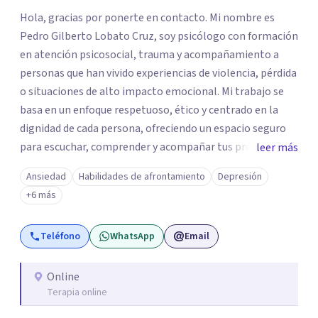
Hola, gracias por ponerte en contacto. Mi nombre es
Pedro Gilberto Lobato Cruz, soy psicólogo con formación
en atención psicosocial, trauma y acompañamiento a
personas que han vivido experiencias de violencia, pérdida
o situaciones de alto impacto emocional. Mi trabajo se
basa en un enfoque respetuoso, ético y centrado en la
dignidad de cada persona, ofreciendo un espacio seguro
para escuchar, comprender y acompañar tus procesos
leer más
emocionales a tu propio ritmo. Creo firmemente en la
Ansiedad
Habilidades de afrontamiento
Depresión
importancia de construir juntos herramientas que
+6 más
fortalezcan el bienestar, la autonomía y el sentido de
vida. Será un gusto acompañarte en este proceso. Quedo
Teléfono
WhatsApp
Email
atento para resolver cualquier duda y acordar una cita. Un
abrazo, Pedro Gilberto Lobato Cruz Psicólogo
Online
Terapia online