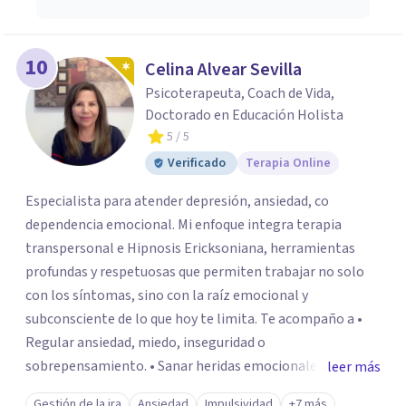
10
Celina Alvear Sevilla
Psicoterapeuta, Coach de Vida,
Doctorado en Educación Holista
5
/ 5
Verificado
Terapia Online
Especialista para atender depresión, ansiedad, co
dependencia emocional. Mi enfoque integra terapia
transpersonal e Hipnosis Ericksoniana, herramientas
profundas y respetuosas que permiten trabajar no solo
con los síntomas, sino con la raíz emocional y
subconsciente de lo que hoy te limita. Te acompaño a •
Regular ansiedad, miedo, inseguridad o
sobrepensamiento. • Sanar heridas emocionales y
leer más
fortalecer tu autoestima. . Comprender por qué repites
Gestión de la ira
Ansiedad
Impulsividad
+7 más