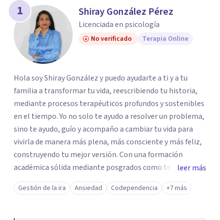
1
Shiray González Pérez
Licenciada en psicología
No verificado
Terapia Online
Hola soy Shiray González y puedo ayudarte a ti y a tu
familia a transformar tu vida, reescribiendo tu historia,
mediante procesos terapéuticos profundos y sostenibles
en el tiempo. Yo no solo te ayudo a resolver un problema,
sino te ayudo, guío y acompaño a cambiar tu vida para
vivirla de manera más plena, más consciente y más feliz,
construyendo tu mejor versión. Con una formación
académica sólida mediante posgrados como terapeuta
leer más
breve, familiar e infantil, así como con respaldo
Gestión de la ira
Ansiedad
Codependencia
+7 más
profesional y experiencia clínica de más de 26 años y
personal te acompaño en el proceso con empatía
auténtica y comunicación clara y directa para darte