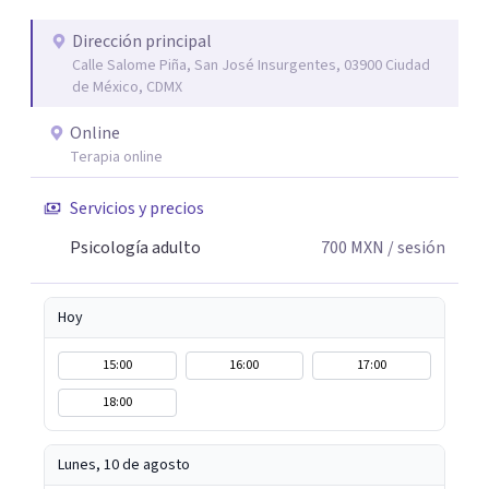
adaptando cada proceso a tu historia, personalidad y
ritmo. A veces, recuperar el equilibrio no significa tener
Dirección principal
Calle Salome Piña, San José Insurgentes, 03900 Ciudad
todas las respuestas, sino encontrar un espacio seguro
de México, CDMX
para comprender lo que sentimos y volver a nosotros
mismos. Si buscas apoyo profesional para ansiedad,
Online
bienestar emocional o dificultades personales, será un
Terapia online
gusto acompañarte en este proceso.
Servicios y precios
Psicología adulto
700
MXN
/ sesión
Hoy
15:00
16:00
17:00
18:00
Lunes, 10 de agosto