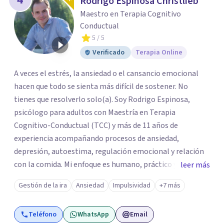
Rodrigo Espinosa Christlieb
Maestro en Terapia Cognitivo
Conductual
5
/ 5
Verificado
Terapia Online
A veces el estrés, la ansiedad o el cansancio emocional
hacen que todo se sienta más difícil de sostener. No
tienes que resolverlo solo(a). Soy Rodrigo Espinosa,
psicólogo para adultos con Maestría en Terapia
Cognitivo-Conductual (TCC) y más de 11 años de
experiencia acompañando procesos de ansiedad,
depresión, autoestima, regulación emocional y relación
con la comida. Mi enfoque es humano, práctico y sin
leer más
tecnicismos: ayudarte a entender qué te pasa y encontrar
Gestión de la ira
Ansiedad
Impulsividad
+7 más
herramientas reales que puedas aplicar desde las
primeras sesiones. Brindo terapia psicológica presencial
Teléfono
WhatsApp
Email
en Ciudad de México y online para adultos en todo México,