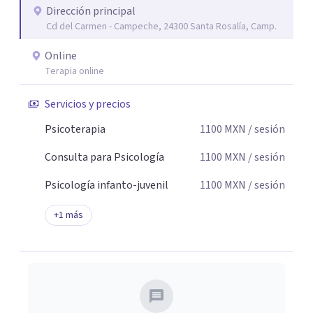
Dirección principal
seguridad emocional y una dirección firme de tu proceso
Cd del Carmen - Campeche, 24300 Santa Rosalía, Camp.
de cambio.
Online
Terapia online
Servicios y precios
Psicoterapia
1100
MXN
/ sesión
Consulta para Psicología
1100
MXN
/ sesión
Psicología infanto-juvenil
1100
MXN
/ sesión
+
1
más