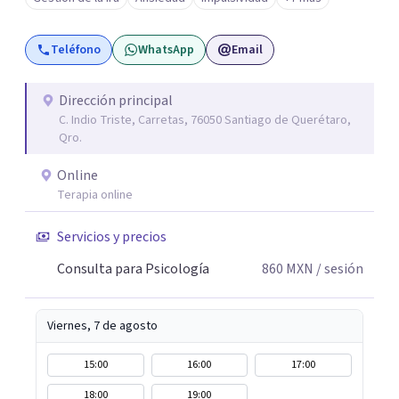
ciertos patrones o emociones. Puedes superar lo que te
preocupa y lograr tus objetivos más pronto de lo que
Teléfono
WhatsApp
Email
imaginas. Contáctame por Wahtsapp. Puedo ayudarte.
Dirección principal
C. Indio Triste, Carretas, 76050 Santiago de Querétaro,
Qro.
Online
Terapia online
Servicios y precios
Consulta para Psicología
860
MXN
/ sesión
Viernes, 7 de agosto
15:00
16:00
17:00
18:00
19:00