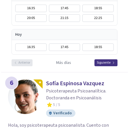
16:35
17:45
18:55
20:05
21:15
22:25
Hoy
16:35
17:45
18:55
Más días
Anterior
Siguiente
6
Sofía Espinosa Vazquez
Psicoterapeuta Psicoanalítica.
Doctoranda en Psicoanálisis
5
/ 5
Verificado
Hola, soy psicoterapeuta psicoanalista. Cuento con