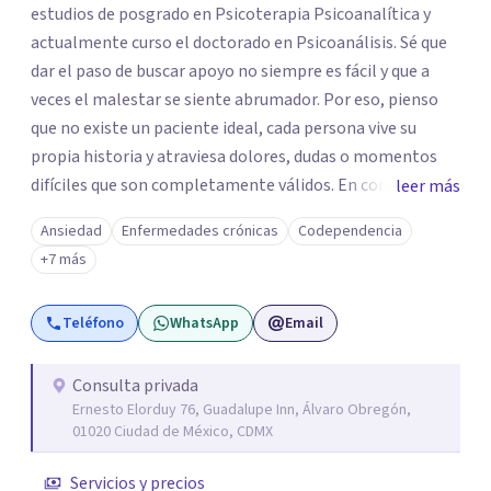
estudios de posgrado en Psicoterapia Psicoanalítica y
actualmente curso el doctorado en Psicoanálisis. Sé que
dar el paso de buscar apoyo no siempre es fácil y que a
veces el malestar se siente abrumador. Por eso, pienso
que no existe un paciente ideal, cada persona vive su
propia historia y atraviesa dolores, dudas o momentos
difíciles que son completamente válidos. En consulta, mi
leer más
intención es ofrecerte un espacio humano y seguro, en el
Ansiedad
Enfermedades crónicas
Codependencia
que sientas la confianza para expresarte y sentir. Nos
+7 más
daremos el tiempo de ir recorriendo tu historia de vida,
identificando con calma de dónde viene aquello que hoy
Teléfono
WhatsApp
Email
pesa haciendo consciente el origen, tus emociones y
experiencias, tanto pasadas como presentes. Es un lugar
para comprender mejor tu mundo interno o cualquier
Consulta privada
Ernesto Elorduy 76, Guadalupe Inn, Álvaro Obregón,
situación que estés atravesando. Acompañarte en lo que
01020 Ciudad de México, CDMX
sientes es el primer paso para darle un nuevo sentido a
las cosas, aprender a mirar tus emociones con más
Servicios y precios