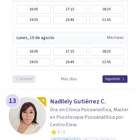
16:05
17:15
18:25
19:35
20:45
21:55
Lunes, 10 de agosto
Más horas
16:05
17:15
18:25
19:35
20:45
21:55
Más días
Anterior
Siguiente
13
Nadllely Gutiérrez C.
Dra. en Clínica Psicoanalítica, Master
en Psicoterapia Psicoanalítica por
Centro Eleia.
5
/ 5