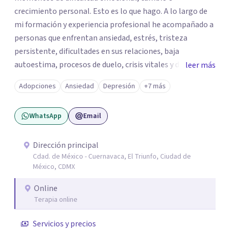
crecimiento personal. Esto es lo que hago. A lo largo de
mi formación y experiencia profesional he acompañado a
personas que enfrentan ansiedad, estrés, tristeza
persistente, dificultades en sus relaciones, baja
autoestima, procesos de duelo, crisis vitales y desafíos
leer más
relacionados con la adaptación a nuevas etapas de la vida.
Adopciones
Ansiedad
Depresión
+7 más
Mi enfoque se basa en la escucha empática, el respeto por
la historia de cada persona y el trabajo conjunto para
WhatsApp
Email
desarrollar herramientas que favorezcan el bienestar
emocional y una mejor calidad de vida. Creo firmemente
que buscar ayuda psicológica es un acto de valentía y
Dirección principal
Cdad. de México - Cuernavaca, El Triunfo, Ciudad de
autocuidado. Mi objetivo es acompañarte para que puedas
México, CDMX
comprender mejor lo que estás viviendo, fortalecer tus
recursos personales y construir una vida más plena y
Online
congruente con tus necesidades y valores.
Terapia online
Servicios y precios