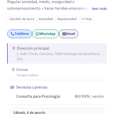
Regular ansiedad, miedo, inseguridad o
sobrepensamiento. • Sanar heridas emocionales y
leer más
fortalecer tu autoestima. . Comprender por qué repites
Gestión de la ira
Ansiedad
Impulsividad
+7 más
ciertos patrones o emociones. Puedes superar lo que te
preocupa y lograr tus objetivos más pronto de lo que
Teléfono
WhatsApp
Email
imaginas. Contáctame por Wahtsapp. Puedo ayudarte.
Dirección principal
C. Indio Triste, Carretas, 76050 Santiago de Querétaro,
Qro.
Online
Terapia online
Servicios y precios
Consulta para Psicología
860
MXN
/ sesión
Sábado, 8 de agosto