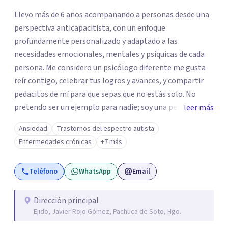
Llevo más de 6 años acompañando a personas desde una
perspectiva anticapacitista, con un enfoque
profundamente personalizado y adaptado a las
necesidades emocionales, mentales y psíquicas de cada
persona. Me considero un psicólogo diferente me gusta
reír contigo, celebrar tus logros y avances, y compartir
pedacitos de mí para que sepas que no estás solo. No
pretendo ser un ejemplo para nadie; soy una persona que
leer más
también sufre, llora, ríe y grita. Para mí, tu salud, tu paz y
Ansiedad
Trastornos del espectro autista
tu tranquilidad siempre estarán por encima de lo
Enfermedades crónicas
+7 más
económico. A lo largo de mi camino he cuestionado
muchas de las reglas rígidas que aprendí en la formación
Teléfono
WhatsApp
Email
tradicional, porque creo que antes que las técnicas se
necesita humanidad, presencia y una conexión real para
que el proceso terapéutico tenga sentido. Trabajo
Dirección principal
Ejido, Javier Rojo Gómez, Pachuca de Soto, Hgo.
especialmente con procesos de duelo Y psicooncología,
ofreciendo un espacio cercano, humano y libre de juicios.