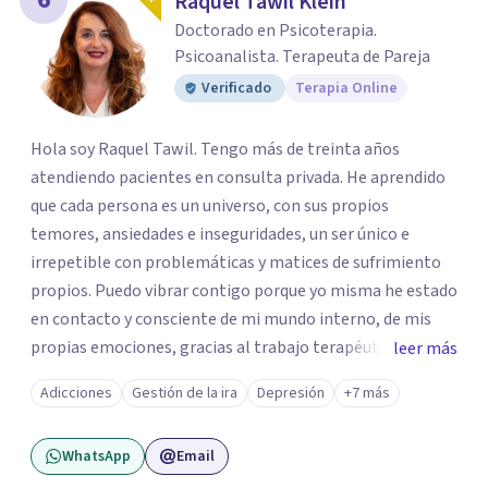
Raquel Tawil Klein
Doctorado en Psicoterapia.
Psicoanalista. Terapeuta de Pareja
Verificado
Terapia Online
Hola soy Raquel Tawil. Tengo más de treinta años
atendiendo pacientes en consulta privada. He aprendido
que cada persona es un universo, con sus propios
temores, ansiedades e inseguridades, un ser único e
irrepetible con problemáticas y matices de sufrimiento
propios. Puedo vibrar contigo porque yo misma he estado
en contacto y consciente de mi mundo interno, de mis
propias emociones, gracias al trabajo terapéutico que he
leer más
llevado como parte de mi formación como
Adicciones
Gestión de la ira
Depresión
+7 más
psicoterapeuta, lo que me permitirá comprenderte
mejor. Nadie puede entender al otro si no se ha puesto en
WhatsApp
Email
contacto consigo mismo. Me gustaría acompañarte en