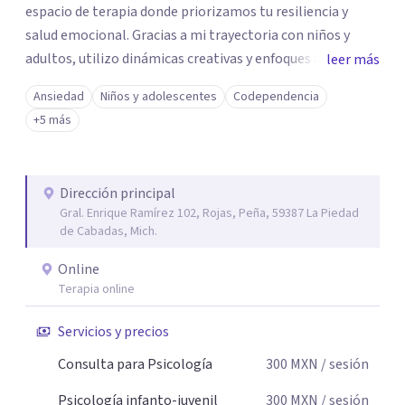
espacio de terapia donde priorizamos tu resiliencia y
salud emocional. Gracias a mi trayectoria con niños y
adultos, utilizo dinámicas creativas y enfoques adaptados
leer más
a tus necesidades específicas. Estoy aquí para escucharte
Ansiedad
Niños y adolescentes
Codependencia
y brindarte las herramientas necesarias para fortalecer
+5 más
tu paz mental.
Dirección principal
Gral. Enrique Ramírez 102, Rojas, Peña, 59387 La Piedad
de Cabadas, Mich.
Online
Terapia online
Servicios y precios
Consulta para Psicología
300
MXN
/ sesión
Psicología infanto-juvenil
300
MXN
/ sesión