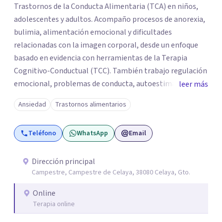
Trastornos de la Conducta Alimentaria (TCA) en niños,
adolescentes y adultos. Acompaño procesos de anorexia,
bulimia, alimentación emocional y dificultades
relacionadas con la imagen corporal, desde un enfoque
basado en evidencia con herramientas de la Terapia
Cognitivo-Conductual (TCC). También trabajo regulación
emocional, problemas de conducta, autoestima y
leer más
desarrollo de habilidades sociales y emocionales en
Ansiedad
Trastornos alimentarios
población infantil y juvenil. Me mantengo en constante
formación y actualización para brindar el
Teléfono
WhatsApp
Email
acompañamiento más efectivo a cada persona. Ofrezco
un espacio de apoyo, educación sobre salud mental y
alimentación consciente, adaptado a las necesidades de
Dirección principal
Campestre, Campestre de Celaya, 38080 Celaya, Gto.
cada paciente y su familia. Atiendo de forma online.
Puedes reservar tu primera sesión directamente desde mi
Online
perfil.
Terapia online