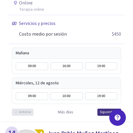
Online
Si tú o algún familiar están atravesando un proceso
Terapia online
relacionado con cáncer, puedes escribirme por WhatsApp
para agendar una primera sesión gratuita. Y si estás
Servicios y precios
pasando por un momento difícil y necesitas hablar con
Costo medio por sesión
$450
alguien, también puedes contactarme: la primera
conversación no tiene costo.
Mañana
09:00
16:00
19:00
Miércoles, 12 de agosto
09:00
10:00
19:00
Más días
Anterior
Siguiente
14