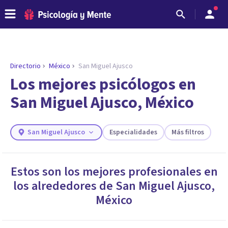
Directorio
México
San Miguel Ajusco
ENCONTRAR MI TERAPEUTA
¿Necesitas ayuda para encontrar el
Los mejores psicólogos en
psicólogo adecuado?
San Miguel Ajusco, México
Responde a unas breves preguntas y te ofreceremos
los profesionales que más se ajustan a tus
necesidades.
San Miguel Ajusco
Especialidades
Más filtros
Responder cuestionario
Estos son los mejores profesionales en
los alrededores de
San Miguel Ajusco
,
México