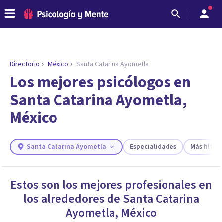
Directorio
México
Santa Catarina Ayometla
ENCONTRAR MI TERAPEUTA
¿Necesitas ayuda para encontrar el
Los mejores psicólogos en
psicólogo adecuado?
Santa Catarina Ayometla,
Responde a unas breves preguntas y te ofreceremos
México
los profesionales que más se ajustan a tus
necesidades.
Responder cuestionario
Santa Catarina Ayometla
Especialidades
Más filtros
Estos son los mejores profesionales en
los alrededores de
Santa Catarina
Ayometla
,
México