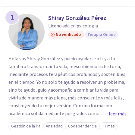
1
Shiray González Pérez
Licenciada en psicología
No verificado
Terapia Online
Hola soy Shiray González y puedo ayudarte a ti y a tu
familia a transformar tu vida, reescribiendo tu historia,
mediante procesos terapéuticos profundos y sostenibles
en el tiempo. Yo no solo te ayudo a resolver un problema,
sino te ayudo, guío y acompaño a cambiar tu vida para
vivirla de manera más plena, más consciente y más feliz,
construyendo tu mejor versión. Con una formación
académica sólida mediante posgrados como terapeuta
leer más
breve, familiar e infantil, así como con respaldo
Gestión de la ira
Ansiedad
Codependencia
+7 más
profesional y experiencia clínica de más de 26 años y