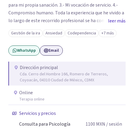
para mi propia sanación. 3.- Mi vocación de servicio. 4.-
Compromiso humano. Toda la experiencia que he vivido a
lo largo de este recorrido profesional se ha convertido en
leer más
una forma de vida congruente y satisfactoria en mi, por la
Gestión de la ira
Ansiedad
Codependencia
+7 más
certeza de quien soy y de mis objetivos, que me han dado
el mando de mi existencia y este es mi objetivo para mis
WhatsApp
Email
pacientes en un ambiente de compresión y
descubrimientos de si mismos.
Dirección principal
Cda. Cerro del Hombre 166, Romero de Terreros,
Coyoacán, 04310 Ciudad de México, CDMX
Online
Terapia online
Servicios y precios
Consulta para Psicología
1100
MXN
/ sesión