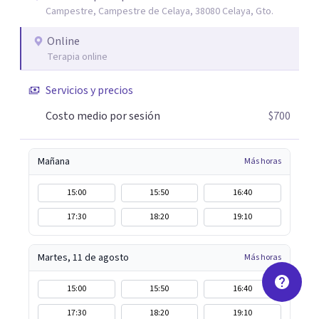
Campestre, Campestre de Celaya, 38080 Celaya, Gto.
cada paciente y su familia. Atiendo de forma online.
Puedes reservar tu primera sesión directamente desde mi
Online
perfil.
Terapia online
Servicios y precios
Costo medio por sesión
$700
Mañana
Más horas
15:00
15:50
16:40
17:30
18:20
19:10
Martes, 11 de agosto
Más horas
15:00
15:50
16:40
17:30
18:20
19:10