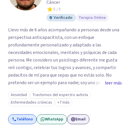
Cáncer
5
/ 5
Verificado
Terapia Online
Llevo más de 6 años acompañando a personas desde una
perspectiva anticapacitista, con un enfoque
profundamente personalizado y adaptado a las
necesidades emocionales, mentales y psíquicas de cada
persona. Me considero un psicólogo diferente me gusta
reír contigo, celebrar tus logros y avances, y compartir
pedacitos de mí para que sepas que no estás solo. No
pretendo ser un ejemplo para nadie; soy una persona que
leer más
también sufre, llora, ríe y grita. Para mí, tu salud, tu paz y
Ansiedad
Trastornos del espectro autista
tu tranquilidad siempre estarán por encima de lo
Enfermedades crónicas
+7 más
económico. A lo largo de mi camino he cuestionado
muchas de las reglas rígidas que aprendí en la formación
Teléfono
WhatsApp
Email
tradicional, porque creo que antes que las técnicas se
necesita humanidad, presencia y una conexión real para