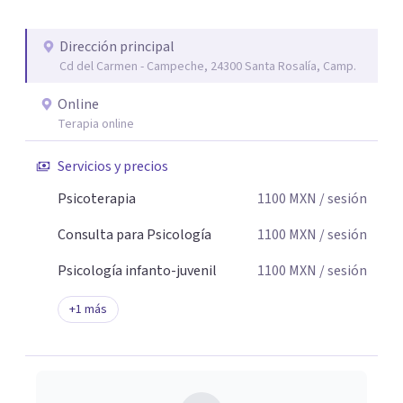
personal te acompaño en el proceso con empatía
auténtica y comunicación clara y directa para darte
Dirección principal
seguridad emocional y una dirección firme de tu proceso
Cd del Carmen - Campeche, 24300 Santa Rosalía, Camp.
de cambio.
Online
Terapia online
Servicios y precios
Psicoterapia
1100
MXN
/ sesión
Consulta para Psicología
1100
MXN
/ sesión
Psicología infanto-juvenil
1100
MXN
/ sesión
+
1
más