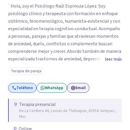
`Hola, soy el Psicólogo Raúl Espinoza López. Soy
psicólogo clínico y terapeuta con formación en enfoque
sistémico, fenomenológico, humanista‑existencial y con
especialidad en terapia cognitivo‑conductual. Acompaño
a personas, parejas y familias que atraviesan momentos
de ansiedad, duelo, conflictos o simplemente buscan
comprenderse mejor y crecer. Abordo también de manera
especializada trastornos de ansiedad, depresión,
leer más
trastornos de atención e hiperactividad, trastornos del
Terapia de pareja
estado de ánimo, problemas emocionales y
conductuales, así como dificultades en el manejo del
Teléfono
WhatsApp
Email
estrés y las emociones. Mi espacio es seguro, respetuoso
y sin juicios: aquí tú eres el protagonista de tu proceso, y
mi labor es escucharte con atención, acompañarte a dar
Terapia presencial
De La Cerillera 44, Lomas de Tlahuapan, 62554 Jiutepec,
sentido a lo que vives y construir juntos caminos hacia tu
Mor.
bienestar. Gracias por confiar en este camino.`
Online