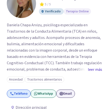
5
/ 5
Verificado
Terapia Online
Daniela Chapa Arvizu, psicóloga especializada en
Trastornos de la Conducta Alimentaria (TCA) en niños,
adolescentes y adultos. Acompaño procesos de anorexia,
bulimia, alimentación emocional y dificultades
relacionadas con la imagen corporal, desde un enfoque
basado en evidencia con herramientas de la Terapia
Cognitivo-Conductual (TCC). También trabajo regulación
emocional, problemas de conducta, autoestima y
leer más
desarrollo de habilidades sociales y emocionales en
Ansiedad
Trastornos alimentarios
población infantil y juvenil. Me mantengo en constante
formación y actualización para brindar el
Teléfono
WhatsApp
Email
acompañamiento más efectivo a cada persona. Ofrezco
un espacio de apoyo, educación sobre salud mental y
alimentación consciente, adaptado a las necesidades de
Dirección principal