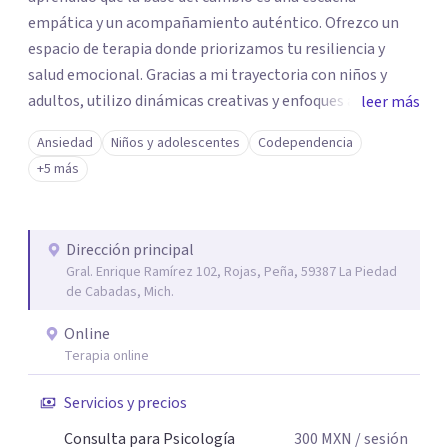
empática y un acompañamiento auténtico. ​Ofrezco un
espacio de terapia donde priorizamos tu resiliencia y
salud emocional. Gracias a mi trayectoria con niños y
adultos, utilizo dinámicas creativas y enfoques adaptados
leer más
a tus necesidades específicas. Estoy aquí para escucharte
Ansiedad
Niños y adolescentes
Codependencia
y brindarte las herramientas necesarias para fortalecer
+5 más
tu paz mental.
Dirección principal
Gral. Enrique Ramírez 102, Rojas, Peña, 59387 La Piedad
de Cabadas, Mich.
Online
Terapia online
Servicios y precios
Consulta para Psicología
300
MXN
/ sesión