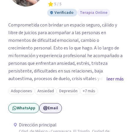
5
/ 5
Verificado
Terapia Online
Comprometida con brindar un espacio seguro, cálido y
libre de juicios para acompañar a las personas en
momentos de dificultad emocional, cambio o
crecimiento personal. Esto es lo que hago. A lo largo de
mi formación y experiencia profesional he acompañado a
personas que enfrentan ansiedad, estrés, tristeza
persistente, dificultades en sus relaciones, baja
autoestima, procesos de duelo, crisis vitales y desafíos
leer más
relacionados con la adaptación a nuevas etapas de la vida.
Adopciones
Ansiedad
Depresión
+7 más
Mi enfoque se basa en la escucha empática, el respeto por
la historia de cada persona y el trabajo conjunto para
WhatsApp
Email
desarrollar herramientas que favorezcan el bienestar
emocional y una mejor calidad de vida. Creo firmemente
que buscar ayuda psicológica es un acto de valentía y
Dirección principal
Cdad. de México - Cuernavaca, El Triunfo, Ciudad de