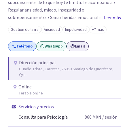
subconsciente de lo que hoy te limita. Te acompaño a •
Regular ansiedad, miedo, inseguridad o
sobrepensamiento. • Sanar heridas emocionales y
leer más
fortalecer tu autoestima. . Comprender por qué repites
Gestión de la ira
Ansiedad
Impulsividad
+7 más
ciertos patrones o emociones. Puedes superar lo que te
preocupa y lograr tus objetivos más pronto de lo que
Teléfono
WhatsApp
Email
imaginas. Contáctame por Wahtsapp. Puedo ayudarte.
Dirección principal
C. Indio Triste, Carretas, 76050 Santiago de Querétaro,
Qro.
Online
Terapia online
Servicios y precios
Consulta para Psicología
860
MXN
/ sesión