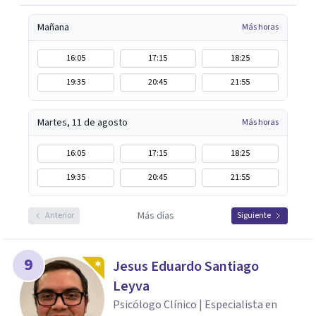
Mañana
Más horas
16:05
17:15
18:25
19:35
20:45
21:55
Martes, 11 de agosto
Más horas
16:05
17:15
18:25
19:35
20:45
21:55
Más días
Anterior
Siguiente
9
Jesus Eduardo Santiago
Leyva
Psicólogo Clínico | Especialista en