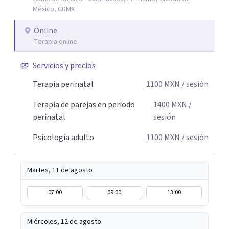
autocuidado. Mi objetivo es acompañarte para que puedas
México, CDMX
comprender mejor lo que estás viviendo, fortalecer tus
recursos personales y construir una vida más plena y
Online
congruente con tus necesidades y valores.
Terapia online
Servicios y precios
Terapia perinatal
1100
MXN
/ sesión
Terapia de parejas en periodo
1400
MXN
/
perinatal
sesión
Psicología adulto
1100
MXN
/ sesión
Martes, 11 de agosto
07:00
09:00
13:00
Miércoles, 12 de agosto