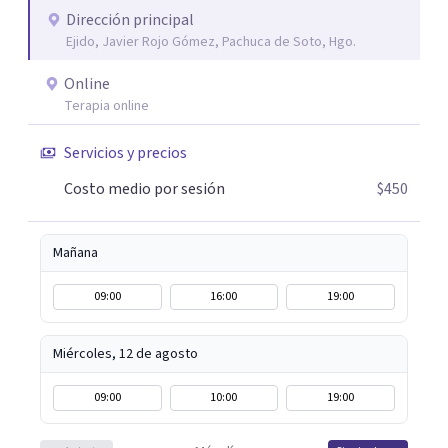
que el proceso terapéutico tenga sentido. Trabajo
Dirección principal
Ejido, Javier Rojo Gómez, Pachuca de Soto, Hgo.
especialmente con procesos de duelo Y psicooncología,
ofreciendo un espacio cercano, humano y libre de juicios.
Online
Si tú o algún familiar están atravesando un proceso
Terapia online
relacionado con cáncer, puedes escribirme por WhatsApp
para agendar una primera sesión gratuita. Y si estás
Servicios y precios
pasando por un momento difícil y necesitas hablar con
Costo medio por sesión
$450
alguien, también puedes contactarme: la primera
conversación no tiene costo.
Mañana
09:00
16:00
19:00
Miércoles, 12 de agosto
09:00
10:00
19:00