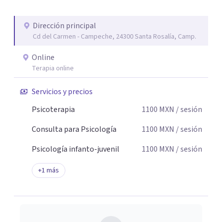
personal te acompaño en el proceso con empatía
auténtica y comunicación clara y directa para darte
Dirección principal
seguridad emocional y una dirección firme de tu proceso
Cd del Carmen - Campeche, 24300 Santa Rosalía, Camp.
de cambio.
Online
Terapia online
Servicios y precios
Psicoterapia
1100
MXN
/ sesión
Consulta para Psicología
1100
MXN
/ sesión
Psicología infanto-juvenil
1100
MXN
/ sesión
+
1
más