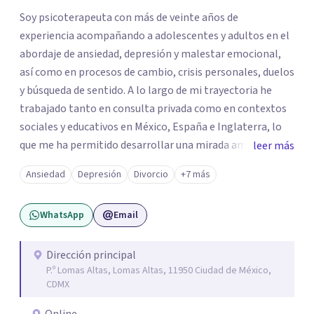
Soy psicoterapeuta con más de veinte años de
experiencia acompañando a adolescentes y adultos en el
abordaje de ansiedad, depresión y malestar emocional,
así como en procesos de cambio, crisis personales, duelos
y búsqueda de sentido. A lo largo de mi trayectoria he
trabajado tanto en consulta privada como en contextos
sociales y educativos en México, España e Inglaterra, lo
que me ha permitido desarrollar una mirada amplia,
leer más
sensible y profundamente humana del sufrimiento
Ansiedad
Depresión
Divorcio
+7 más
psicológico. Trabajo desde un enfoque integral que
combina la Psicología Existencial, la Logoterapia, el
WhatsApp
Email
Análisis Conductual y la Terapia Dialéctico Conductual.
Este enfoque me permite acompañar de manera efectiva
a personas que atraviesan ansiedad persistente, estados
Dirección principal
P.º Lomas Altas, Lomas Altas, 11950 Ciudad de México,
depresivos, agotamiento emocional, pensamientos
CDMX
negativos recurrentes o dificultades para regular sus
emociones, integrando herramientas basadas en