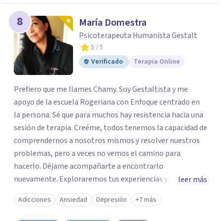
8
María Domestra
Psicoterapeuta Humanista Gestalt
5
/ 5
Verificado
Terapia Online
Prefiero que me llames Chamy. Soy Gestaltista y me
apoyo de la escuela Rogeriana con Enfoque centrado en
la persona. Sé que para muchos hay resistencia hacia una
sesión de terapia. Creéme, todos tenemos la capacidad de
comprendernos a nosotros mismos y resolver nuestros
problemas, pero a veces no vemos el camino para
hacerlo. Déjame acompañarte a encontrarlo
nuevamente. Exploraremos tus experiencias y
leer más
emociones; encontrar en la novedad otra forma de
Adicciones
Ansiedad
Depresión
+7 más
responder a ellas y enfrentarlas hoy es a lo que te invito.
Reinventarse es una opción. La relación que