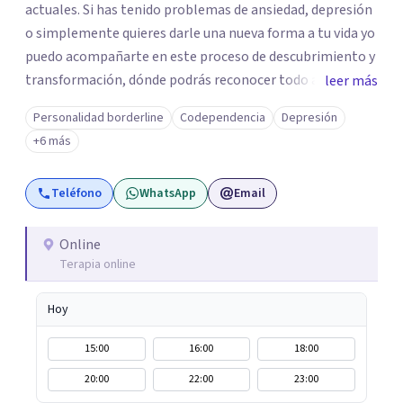
actuales. Si has tenido problemas de ansiedad, depresión
o simplemente quieres darle una nueva forma a tu vida yo
puedo acompañarte en este proceso de descubrimiento y
transformación, dónde podrás reconocer todo aquello
leer más
que te ha aqueja. Así que si buscas un espacio de compañía
Personalidad borderline
Codependencia
Depresión
seguro respetuoso y fraternal yo puedo acompañarte.
+6 más
Teléfono
WhatsApp
Email
Online
Terapia online
Hoy
15:00
16:00
18:00
20:00
22:00
23:00