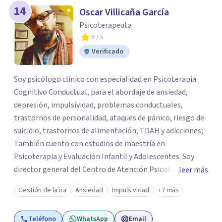
14
Oscar Villicaña García
Psicoterapeuta
5
/ 5
Verificado
Soy psicólogo clínico con especialidad en Psicoterapia
Cognitivo Conductual, para el abordaje de ansiedad,
depresión, impulsividad, problemas conductuales,
trastornos de personalidad, ataques de pánico, riesgo de
suicidio, trastornos de alimentación, TDAH y adicciones;
También cuento con estudios de maestría en
Psicoterapia y Evaluación Infantil y Adolescentes. Soy
director general del Centro de Atención Psicológica y
leer más
Aprendizaje Mák Psap, trabajo proceso psicoterapéutico
Gestión de la ira
Ansiedad
Impulsividad
+7 más
con adultos y adolescentes, evaluaciones psicológicas
integrales con niños desde los 2 años y medio hasta
Teléfono
WhatsApp
Email
jóvenes de 17, realizo diagnósticos psicológicos clínicos