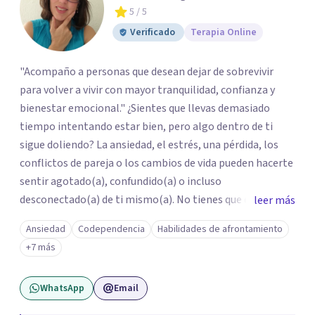
5
/ 5
Verificado
Terapia Online
"Acompaño a personas que desean dejar de sobrevivir
para volver a vivir con mayor tranquilidad, confianza y
bienestar emocional." ¿Sientes que llevas demasiado
tiempo intentando estar bien, pero algo dentro de ti
sigue doliendo? La ansiedad, el estrés, una pérdida, los
conflictos de pareja o los cambios de vida pueden hacerte
sentir agotado(a), confundido(a) o incluso
desconectado(a) de ti mismo(a). No tienes que enfrentar
leer más
este proceso en soledad. Te ofrezco un espacio seguro,
Ansiedad
Codependencia
Habilidades de afrontamiento
libre de juicios y basado en la empatía, el respeto y la
+7 más
confidencialidad, donde juntos comprenderemos qué está
ocurriendo y trabajaremos con herramientas respaldadas
WhatsApp
Email
por la evidencia para ayudarte a recuperar tu bienestar.
Acompaño a adolescentes (desde los 17 años), adultos y