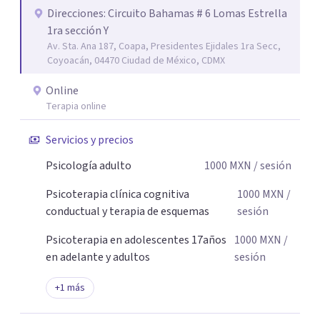
parejas que desean superar la ansiedad, la depresión, el
Direcciones: Circuito Bahamas # 6 Lomas Estrella
1ra sección Y
estrés, los duelos, fortalecer su autoestima, establecer
Av. Sta. Ana 187, Coapa, Presidentes Ejidales 1ra Secc,
límites saludables, mejorar sus relaciones y afrontar los
Coyoacán, 04470 Ciudad de México, CDMX
desafíos de la vida con mayor seguridad y equilibrio. Será
un privilegio acompañarte en este camino hacia una vida
Online
con mayor bienestar y tranquilidad.
Terapia online
Servicios y precios
Psicología adulto
1000
MXN
/ sesión
Psicoterapia clínica cognitiva
1000
MXN
/
conductual y terapia de esquemas
sesión
Psicoterapia en adolescentes 17años
1000
MXN
/
en adelante y adultos
sesión
+
1
más