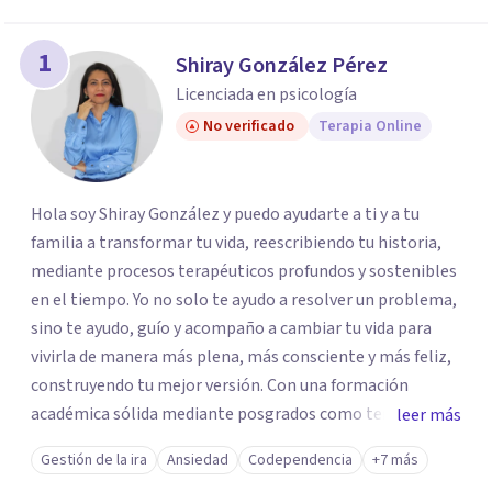
los profesionales que más se ajustan a tus
necesidades.
1
Shiray González Pérez
Responder cuestionario
Licenciada en psicología
No verificado
Terapia Online
Hola soy Shiray González y puedo ayudarte a ti y a tu
familia a transformar tu vida, reescribiendo tu historia,
mediante procesos terapéuticos profundos y sostenibles
en el tiempo. Yo no solo te ayudo a resolver un problema,
sino te ayudo, guío y acompaño a cambiar tu vida para
vivirla de manera más plena, más consciente y más feliz,
construyendo tu mejor versión. Con una formación
académica sólida mediante posgrados como terapeuta
leer más
breve, familiar e infantil, así como con respaldo
Gestión de la ira
Ansiedad
Codependencia
+7 más
profesional y experiencia clínica de más de 26 años y