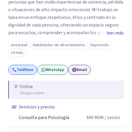
personas que han vivido experiencias de violencia, pérdida
o situaciones de alto impacto emocional. Mi trabajo se
basa en un enfoque respetuoso, ético y centrado en la
dignidad de cada persona, ofreciendo un espacio seguro
para escuchar, comprender y acompañar tus procesos
leer más
emocionales a tu propio ritmo. Creo firmemente en la
Ansiedad
Habilidades de afrontamiento
Depresión
importancia de construir juntos herramientas que
+6 más
fortalezcan el bienestar, la autonomía y el sentido de
vida. Será un gusto acompañarte en este proceso. Quedo
Teléfono
WhatsApp
Email
atento para resolver cualquier duda y acordar una cita. Un
abrazo, Pedro Gilberto Lobato Cruz Psicólogo
Online
Terapia online
Servicios y precios
Consulta para Psicología
600
MXN
/ sesión