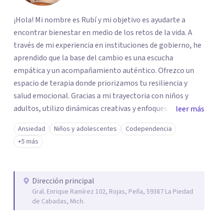
¡Hola! Mi nombre es Rubí y mi objetivo es ayudarte a
encontrar bienestar en medio de los retos de la vida. A
través de mi experiencia en instituciones de gobierno, he
aprendido que la base del cambio es una escucha
empática y un acompañamiento auténtico. ​Ofrezco un
espacio de terapia donde priorizamos tu resiliencia y
salud emocional. Gracias a mi trayectoria con niños y
adultos, utilizo dinámicas creativas y enfoques adaptados
leer más
a tus necesidades específicas. Estoy aquí para escucharte
Ansiedad
Niños y adolescentes
Codependencia
y brindarte las herramientas necesarias para fortalecer
+5 más
tu paz mental.
Dirección principal
Gral. Enrique Ramírez 102, Rojas, Peña, 59387 La Piedad
de Cabadas, Mich.