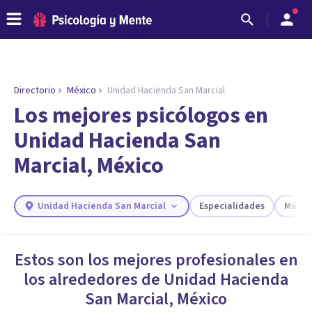
Directorio
México
Unidad Hacienda San Marcial
Los mejores psicólogos en
Unidad Hacienda San
Marcial, México
Unidad Hacienda San Marcial
Especialidades
Más fi
ENCONTRAR MI TERAPEUTA
Estos son los mejores profesionales en
¿Necesitas ayuda para encontrar el
los alrededores de
Unidad Hacienda
psicólogo adecuado?
San Marcial
,
México
Responde a unas breves preguntas y te ofreceremos