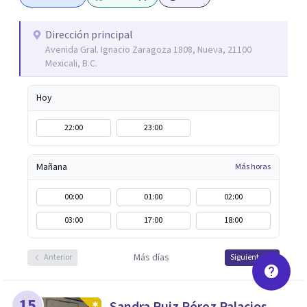
con pacientes de los 18 años en adelante; además doy
asesoría, conferencias y talleres en empresas y escuelas,
Dirección principal
Avenida Gral. Ignacio Zaragoza 1808, Nueva, 21100
abordando distintos temas de inteligencia emocional y
Mexicali, B.C.
salud mental.
Hoy
22:00
23:00
Mañana
Más horas
00:00
01:00
02:00
03:00
17:00
18:00
Más días
Anterior
Siguiente
15