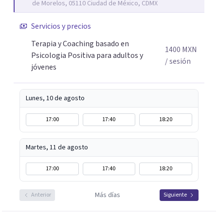
de Morelos, 05110 Ciudad de México, CDMX
diferentes y avanzar hacia donde lo necesitan. Hago
procesos de terapia y coaching individual en línea o de
Servicios y precios
manera presencial en la Ciudad de México.
Terapia y Coaching basado en
Adicionalmente enseño herramientas de psicología
1400
MXN
Psicologia Positiva para adultos y
positiva y bienestar a grupos y equipos.
/ sesión
jóvenes
Lunes, 10 de agosto
17:00
17:40
18:20
Martes, 11 de agosto
17:00
17:40
18:20
Más días
Anterior
Siguiente