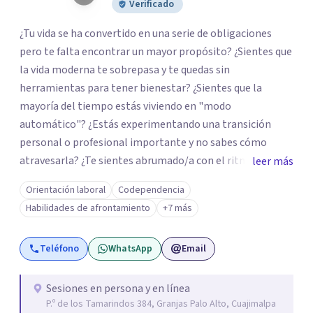
Verificado
¿Tu vida se ha convertido en una serie de obligaciones
pero te falta encontrar un mayor propósito? ¿Sientes que
la vida moderna te sobrepasa y te quedas sin
herramientas para tener bienestar? ¿Sientes que la
mayoría del tiempo estás viviendo en "modo
automático"? ¿Estás experimentando una transición
personal o profesional importante y no sabes cómo
atravesarla? ¿Te sientes abrumado/a con el ritmo de tu
leer más
día a día y te preguntas si hay una mejor manera de vivir?
Orientación laboral
Codependencia
¿Aunque no estás deprimido/a sientes que te gustaría
Habilidades de afrontamiento
+7 más
potenciar tu capacidad de bienestar? Hola, Soy
Mariangela Rodriguez Badel. Uno de mis propósitos de
Teléfono
WhatsApp
Email
vida es impactar positivamente la vida de jóvenes y
adultos. Lo hago entendiendo el “mundo” que es cada
uno/a y acompañándolo/as a encontrar herramientas
Sesiones en persona y en línea
P.º de los Tamarindos 384, Granjas Palo Alto, Cuajimalpa
que les permitan conectar con su vida de maneras