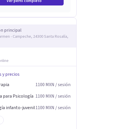
Ver perfil completo
ón principal
armen - Campeche, 24300 Santa Rosalía,
nline
s y precios
rapia
1100
MXN
/ sesión
a para Psicología
1100
MXN
/ sesión
ía infanto-juvenil
1100
MXN
/ sesión