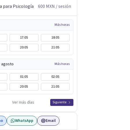
a para Psicología
600
MXN
/ sesión
Más horas
17:05
18:05
20:05
21:05
e agosto
Más horas
01:05
02:05
20:05
21:05
Ver más días
Siguiente
no
WhatsApp
Email