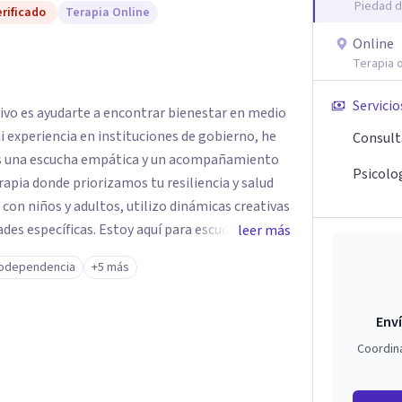
Piedad d
rificado
Terapia Online
Online
Terapia o
Servicio
tivo es ayudarte a encontrar bienestar en medio
 mi experiencia en instituciones de gobierno, he
Consult
es una escucha empática y un acompañamiento
Psicolog
rapia donde priorizamos tu resiliencia y salud
 con niños y adultos, utilizo dinámicas creativas
des específicas. Estoy aquí para escucharte y
leer más
ias para fortalecer tu paz mental.
odependencia
+5 más
Enví
Coordin