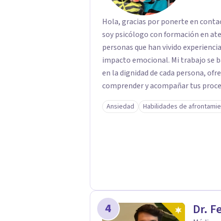
Hola, gracias por ponerte en conta
soy psicólogo con formación en at
personas que han vivido experiencias
impacto emocional. Mi trabajo se basa en un enfoque respetuoso, ético y centrado
en la dignidad de cada persona, ofr
comprender y acompañar tus proces
firmemente en la importancia de co
Ansiedad
Habilidades de afrontami
bienestar, la autonomía y el sentido de vida. Será un gusto aco
proceso. Quedo atento para resolver cual
Pedro Gilberto Lobato Cruz Psicól
4
Dr. F