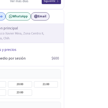
Ver más días
Siguiente
no
WhatsApp
Email
ón principal
sco Xavier Mina, Zona Centro II,
a, Chih.
s y precios
edio por sesión
$600
20:00
21:00
23:00