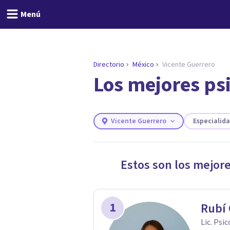
Menú
Directorio
México
Vicente Guerrero
Los mejores ps
ENCONTRAR MI TERAPEUTA
¿Necesitas ayuda para 
Responde a unas breves preguntas y 
Responder cuestionario
Vicente Guerrero
Especialid
Estos son los mejor
1
Rubí
Lic. Psi