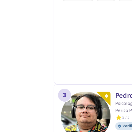
acompaño en el proceso con empatía
darte seguridad emocional y una di
3
Pedro
Psicolog
Perito P
5
/ 5
Verif