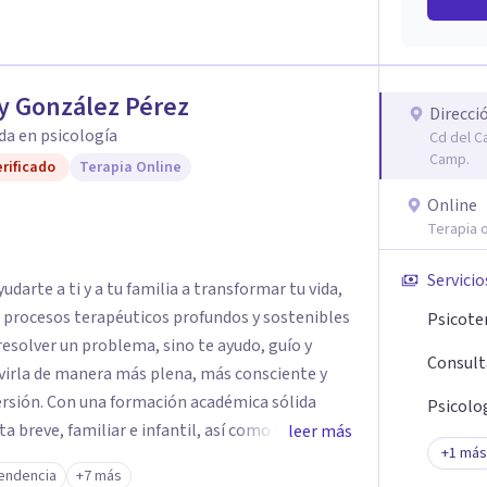
y González Pérez
Direcci
da en psicología
Cd del C
Camp.
rificado
Terapia Online
Online
Terapia o
Servicio
darte a ti y a tu familia a transformar tu vida,
e procesos terapéuticos profundos y sostenibles
Psicote
resolver un problema, sino te ayudo, guío y
Consult
virla de manera más plena, más consciente y
émica sólida
Psicolog
breve, familiar e infantil, así como con
leer más
+
1
más
clínica de más de 26 años y personal te
endencia
+7 más