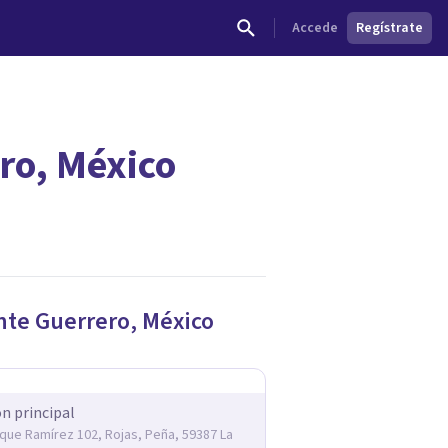
Accede
Regístrate
ro, México
dades.
nte Guerrero
,
México
ón principal
rique Ramírez 102, Rojas, Peña, 59387 La