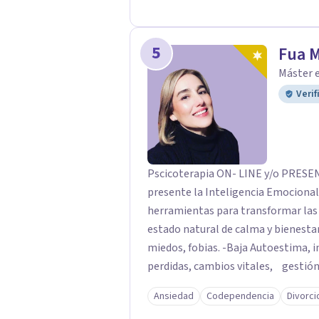
5
Fua 
Máster e
Verif
Pscicoterapia ON- LINE y/o PRESENCIALES *Bilingüe A trav
presente la Inteligencia Emocional
herramientas para transformar las dificultades; mismas que nos alejan de nuestro
estado natural de calma y bienestar
miedos, fobias. -Baja Autoestima, i
perdidas, cambios vitales, gestión 
resolver una situación determinada
Ansiedad
Codependencia
Divorci
profesional será la clave para enc