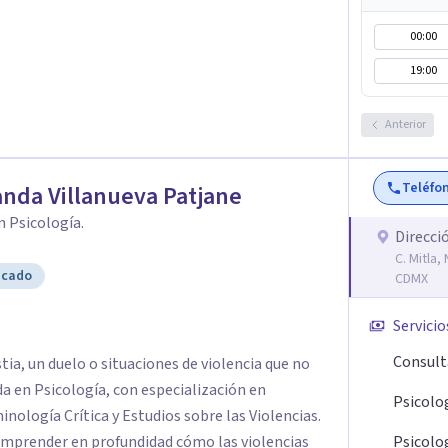
a las que se vayan presentando a lo largo de tu
 de las mismas de manera consciente y sana
00:00
n el origen de malestares permanentes o futuros
19:00
l Fúa I. Márquez Master en Inteligencia
al de La Rioja España
Anterior
Teléfo
nda Villanueva Patjane
n Psicología.
Direcci
C. Mitla
icado
CDMX
Servicio
Consult
ia, un duelo o situaciones de violencia que no
a en Psicología, con especialización en
Psicolo
inología Crítica y Estudios sobre las Violencias.
mprender en profundidad cómo las violencias
Psicolog