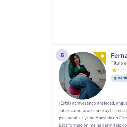
tanto la dificultad actual como par
vida. Realizar la correcta gestión
evita que se queden abiertas y sea
conflictos. Inteligencia Emociona
Emocional Universidad Internacion
6
Ferna
Título e
5
/ 5
Verif
¿Estás atravesando ansiedad, angust
sabes cómo procesar? Soy Licenciad
psicoanálisis y una Maestría en Crim
Esta formación me ha permitido co