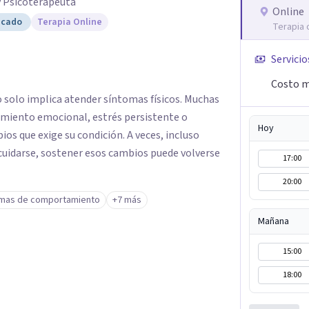
y Psicoterapeuta
Online
icado
Terapia Online
Terapia 
Servicio
Costo m
o solo implica atender síntomas físicos. Muchas
miento emocional, estrés persistente o
Hoy
ios que exige su condición. A veces, incluso
cuidarse, sostener esos cambios puede volverse
17:00
20:00
mas de comportamiento
+7 más
Mañana
15:00
18:00