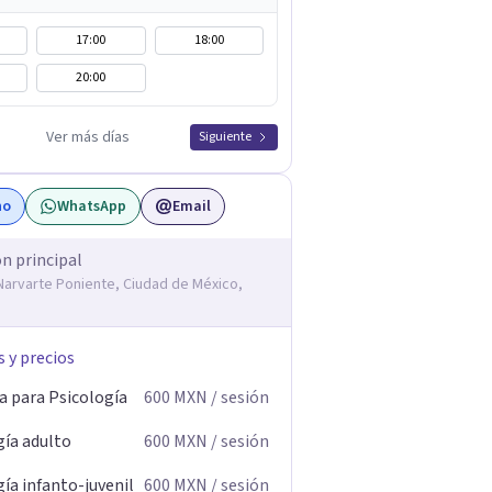
17:00
18:00
20:00
Ver más días
Siguiente
no
WhatsApp
Email
ón principal
, Narvarte Poniente, Ciudad de México,
s y precios
a para Psicología
600
MXN
/ sesión
gía adulto
600
MXN
/ sesión
ía infanto-juvenil
600
MXN
/ sesión