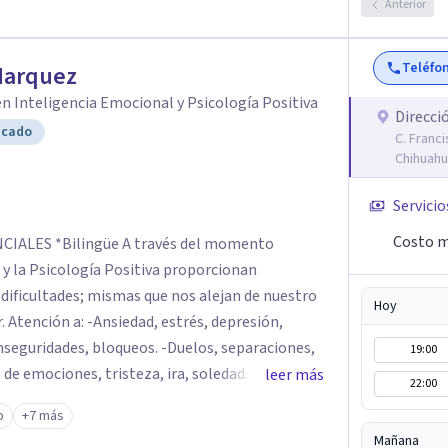
Anterior
Teléfo
Marquez
n Inteligencia Emocional y Psicología Positiva
Direcci
icado
C. Franci
Chihuahu
Servicio
Costo m
és del momento
 y la Psicología Positiva proporcionan
Hoy
. Atención a: -Ansiedad, estrés, depresión,
nseguridades, bloqueos. -Duelos, separaciones,
19:00
de emociones, tristeza, ira, soledad. Si deseas
leer más
22:00
 o realizar cambios en tu vida, el asesoramiento
o
+7 más
ontrar las herramientas adecuadas para superar
Mañana