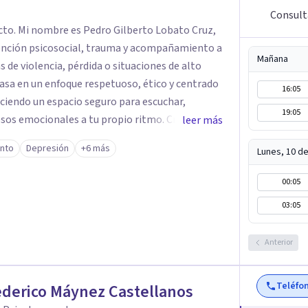
Consult
cto. Mi nombre es Pedro Gilberto Lobato Cruz,
ención psicosocial, trauma y acompañamiento a
Mañana
 de violencia, pérdida o situaciones de alto
16:05
eciendo un espacio seguro para escuchar,
19:05
os emocionales a tu propio ritmo. Creo
leer más
nstruir juntos herramientas que fortalezcan el
ento
Depresión
+6 más
Lunes, 10 d
mpañarte en este
quier duda y acordar una cita. Un abrazo,
00:05
ogo
03:05
Anterior
Teléfo
ederico Máynez Castellanos