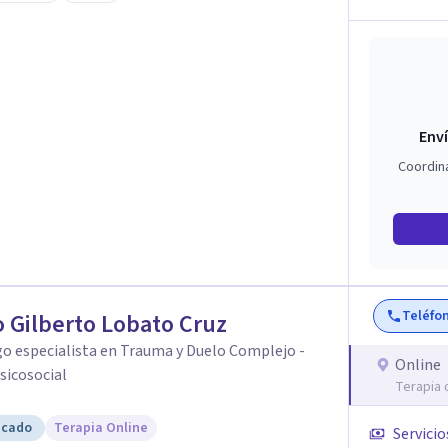
 auténtica y comunicación clara y directa para
rección firme de tu proceso de cambio.
Enví
Coordin
Teléfo
 Gilberto Lobato Cruz
o especialista en Trauma y Duelo Complejo -
Online
sicosocial
Terapia 
icado
Terapia Online
Servicio