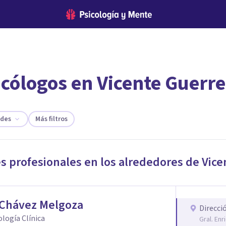
icólogos en Vicente Guerre
encontrar el psicólogo adecuado?
te ofreceremos los profesionales que más se ajustan a tus necesi
ades
Más filtros
es profesionales en los alrededores de
Vice
 Chávez Melgoza
Direcci
cología Clínica
Gral. En