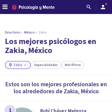
Directorio
México
Zakia
ENCONTRAR MI TERAPEUTA
¿Necesitas ayuda para encontrar el
Los mejores psicólogos en
psicólogo adecuado?
Zakia, México
Responde a unas breves preguntas y te ofreceremos
los profesionales que más se ajustan a tus
necesidades.
Zakia
Especialidades
Más filtros
Responder cuestionario
Estos son los mejores profesionales en
los alrededores de
Zakia
,
México
1
Rubí Chávez Melgoza