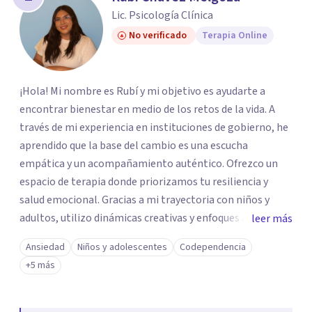
Lic. Psicología Clínica
No verificado
Terapia Online
¡Hola! Mi nombre es Rubí y mi objetivo es ayudarte a
encontrar bienestar en medio de los retos de la vida. A
través de mi experiencia en instituciones de gobierno, he
aprendido que la base del cambio es una escucha
empática y un acompañamiento auténtico. ​Ofrezco un
espacio de terapia donde priorizamos tu resiliencia y
salud emocional. Gracias a mi trayectoria con niños y
adultos, utilizo dinámicas creativas y enfoques adaptados
leer más
a tus necesidades específicas. Estoy aquí para escucharte
Ansiedad
Niños y adolescentes
Codependencia
y brindarte las herramientas necesarias para fortalecer
+5 más
tu paz mental.