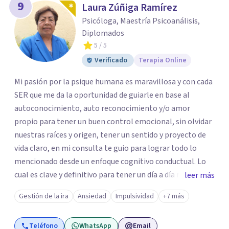
9
Laura Zúñiga Ramírez
Psicóloga, Maestría Psicoanálisis,
Diplomados
5
/ 5
Verificado
Terapia Online
Mi pasión por la psique humana es maravillosa y con cada
SER que me da la oportunidad de guiarle en base al
autoconocimiento, auto reconocimiento y/o amor
propio para tener un buen control emocional, sin olvidar
nuestras raíces y origen, tener un sentido y proyecto de
vida claro, en mi consulta te guio para lograr todo lo
mencionado desde un enfoque cognitivo conductual. Lo
cual es clave y definitivo para tener un día a día mucho
leer más
mas llevadero y productivo. Aún cuando también en base
Gestión de la ira
Ansiedad
Impulsividad
+7 más
a la problemática sugiero trabajar desde un enfoque
psicoanalítico.
Teléfono
WhatsApp
Email