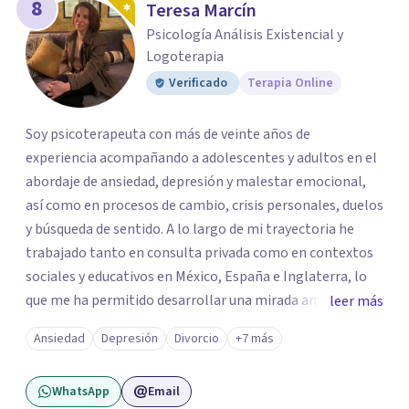
8
Teresa Marcín
Psicología Análisis Existencial y
Logoterapia
Verificado
Terapia Online
Soy psicoterapeuta con más de veinte años de
experiencia acompañando a adolescentes y adultos en el
abordaje de ansiedad, depresión y malestar emocional,
así como en procesos de cambio, crisis personales, duelos
y búsqueda de sentido. A lo largo de mi trayectoria he
trabajado tanto en consulta privada como en contextos
sociales y educativos en México, España e Inglaterra, lo
que me ha permitido desarrollar una mirada amplia,
leer más
sensible y profundamente humana del sufrimiento
Ansiedad
Depresión
Divorcio
+7 más
psicológico. Trabajo desde un enfoque integral que
combina la Psicología Existencial, la Logoterapia, el
WhatsApp
Email
Análisis Conductual y la Terapia Dialéctico Conductual.