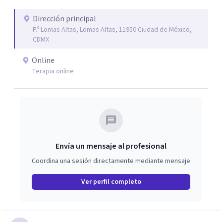
Este enfoque me permite acompañar de manera efectiva
a personas que atraviesan ansiedad persistente, estados
Dirección principal
P.º Lomas Altas, Lomas Altas, 11950 Ciudad de México,
depresivos, agotamiento emocional, pensamientos
CDMX
negativos recurrentes o dificultades para regular sus
emociones, integrando herramientas basadas en
Online
evidencia con una comprensión profunda de la historia y
Terapia online
el contexto de cada persona.
Envía un mensaje al profesional
Coordina una sesión directamente mediante mensaje
Ver perfil completo