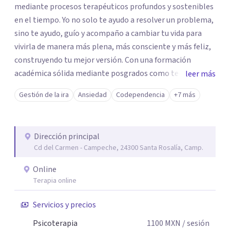
mediante procesos terapéuticos profundos y sostenibles
en el tiempo. Yo no solo te ayudo a resolver un problema,
sino te ayudo, guío y acompaño a cambiar tu vida para
vivirla de manera más plena, más consciente y más feliz,
construyendo tu mejor versión. Con una formación
académica sólida mediante posgrados como terapeuta
leer más
breve, familiar e infantil, así como con respaldo
Gestión de la ira
Ansiedad
Codependencia
+7 más
profesional y experiencia clínica de más de 26 años y
personal te acompaño en el proceso con empatía
auténtica y comunicación clara y directa para darte
Dirección principal
seguridad emocional y una dirección firme de tu proceso
Cd del Carmen - Campeche, 24300 Santa Rosalía, Camp.
de cambio.
Online
Terapia online
Servicios y precios
Psicoterapia
1100
MXN
/ sesión