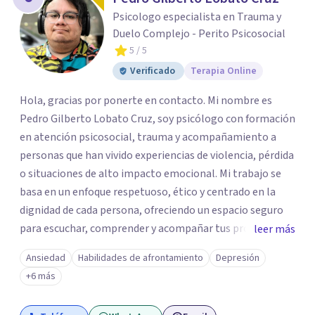
Psicologo especialista en Trauma y
Duelo Complejo - Perito Psicosocial
5
/ 5
Verificado
Terapia Online
Hola, gracias por ponerte en contacto. Mi nombre es
Pedro Gilberto Lobato Cruz, soy psicólogo con formación
en atención psicosocial, trauma y acompañamiento a
personas que han vivido experiencias de violencia, pérdida
o situaciones de alto impacto emocional. Mi trabajo se
basa en un enfoque respetuoso, ético y centrado en la
dignidad de cada persona, ofreciendo un espacio seguro
para escuchar, comprender y acompañar tus procesos
leer más
emocionales a tu propio ritmo. Creo firmemente en la
Ansiedad
Habilidades de afrontamiento
Depresión
importancia de construir juntos herramientas que
+6 más
fortalezcan el bienestar, la autonomía y el sentido de
vida. Será un gusto acompañarte en este proceso. Quedo