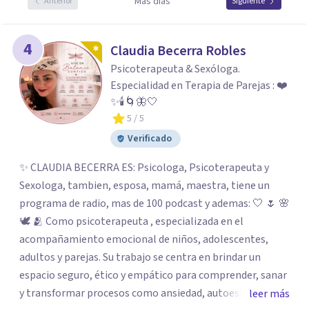
Más días
Anterior
Siguiente
4
Claudia Becerra Robles
Psicoterapeuta & Sexóloga.
Especialidad en Terapia de Parejas : ❤️
✨🕯️🌀🦋🤍
5
/ 5
Verificado
✨ CLAUDIA BECERRA ES: Psicologa, Psicoterapeuta y
Sexologa, tambien, esposa, mamá, maestra, tiene un
programa de radio, mas de 100 podcast y ademas: 🤍 🌷 🌸
🕊️ 🫂 Como psicoterapeuta , especializada en el
acompañamiento emocional de niños, adolescentes,
adultos y parejas. Su trabajo se centra en brindar un
espacio seguro, ético y empático para comprender, sanar
y transformar procesos como ansiedad, autoestima,
leer más