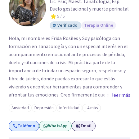
Lic. Psic; Maest. Tanatologia; Esp.
Duelo gestacional y muerte perinatal
5
/ 5
Verificado
Terapia Online
Hola, mi nombre es Frida Rosiles y Soy psicóloga con
formación en Tanatología y con un especial interés en el
acompañamiento emocional ante procesos de pérdida,
duelo y situaciones de crisis. Mi práctica parte de la
importancia de brindar un espacio seguro, respetuoso y
libre de juicios, donde puedas expresar lo que estás
viviendo y encontrar herramientas para comprender y
afrontar tus emociones. Creo firmemente que pedir ayuda
leer más
psicológica no significa tener todas las respuestas, sino
Ansiedad
Depresión
Infertilidad
+4 más
permitirse contar con un espacio para detenerse,
comprender lo que sucede y comenzar a construir nuevas
Teléfono
WhatsApp
Email
formas de afrontar aquello que nos está generando
malestar. Será un gusto acompañarte en este proceso.