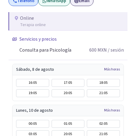
Teléfono
WhatsApp
Email
atento para resolver cualquier duda y acordar una cita. Un
abrazo, Pedro Gilberto Lobato Cruz Psicólogo
Online
Terapia online
Servicios y precios
Consulta para Psicología
600
MXN
/ sesión
Sábado, 8 de agosto
Más horas
16:05
17:05
18:05
19:05
20:05
21:05
Lunes, 10 de agosto
Más horas
00:05
01:05
02:05
03:05
20:05
21:05