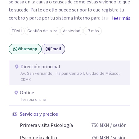
se basa en la causa o causas de cómo estas viviendo lo que
te sucede. Parte de ello puede ser por lo que registra tu
cerebro y parte por tu sistema interno para traducir lo
leer más
que te pasa. Trabajo con técnicas de: *Mindfulness para
TDAH
Gestión de la ira
Ansiedad
+7 más
que aprendas a gestionar tus emociones *Transpersonal
para que comprendas como es que tus vivencias generan
WhatsApp
Email
un impacto en tu hoy. *Respiración para enfoque de
atención, aumento de concentración, memoria y
desempeño (ideales para TDA) *Neuroaprendizaje
Dirección principal
Av. San Fernando, Tlalpan Centro I, Ciudad de México,
*Cambio de hábitos. *Inteligencia emocional y
CDMX
conductual.
Online
Terapia online
Servicios y precios
Primera visita Psicología
750
MXN
/ sesión
Psicología adulto
750
MXN
/ sesión