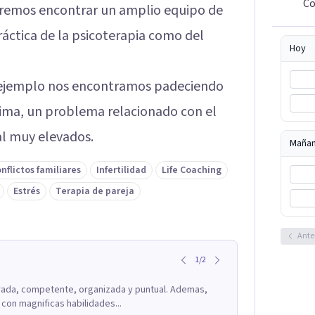
Co
dremos encontrar un amplio equipo de
ráctica de la psicoterapia como del
Hoy
r ejemplo nos encontramos padeciendo
ima, un problema relacionado con el
al muy elevados.
Maña
nflictos familiares
Infertilidad
Life Coaching
Estrés
Terapia de pareja
Ante
1
/
2
arada, competente, organizada y puntual. Ademas,
on magnificas habilidades...