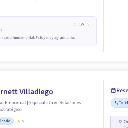
1
/
5
ra
 ha sido fundamental. Estoy muy agradecido.
ernett Villadiego
Rese
r Emocional | Especialista en Relaciones
Telé
Estratégico
ficado
5
O