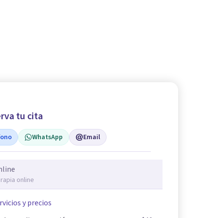
rva tu cita
fono
WhatsApp
Email
nline
rapia online
rvicios y precios