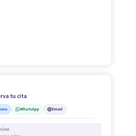
rva tu cita
fono
WhatsApp
Email
nline