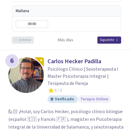
fundamental para la transformación personal y para
construir una vida más auténtica y significativa.
Mañana
00:00
Más días
Anterior
Siguiente
6
Carlos Hecker Padilla
Psicólogo Clínico | Sexoterapeuta I
Master Psicoterapia Integral |
Terapeuta de Pareja
5
/ 5
Verificado
Terapia Online
🙋🏻 ¡Hola!, soy Carlos Hecker, psicólogo clínico bilingüe
(español 🇪🇸 y francés 🇫🇷 ), magister en Psicoterapia
Integral de la Universidad de Salamanca, y sexoterapeuta