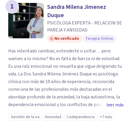
1
Sandra Milena Jimenez
Duque
PSICÓLOGA EXPERTA - RELACION DE
PAREJA Y ANSIEDAD
No verificado
Terapia Online
Has intentado cambiar, entenderte o soltar… pero
vuelves a lo mismo? No es falta de fuerza ni de voluntad.
Es una raíz emocional no resuelta que sigue dirigiendo tu
vida. La Dra. Sandra Milena Jiménez Duque es psicóloga
clínica con más de 10 años de experiencia, reconocida
como una de las profesionales más destacadas en el
abordaje profundo de la ansiedad, la baja autoestima, la
dependencia emocional y los conflictos de pareja. Ha
leer más
trabajado con pacientes en diferentes países,
Gestión de la ira
Ansiedad
Codependencia
+7 más
acompañando procesos complejos. Su enfoque
terapéutico se diferencia por una premisa clara: no