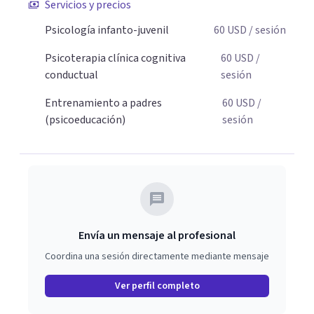
Servicios y precios
padres que buscan orientación y pautas claras para
Psicología infanto-juvenil
60
USD
/ sesión
educar sin perder la paciencia ni el control. Si estás listo
para dar el primer paso hacia una convivencia familiar
Psicoterapia clínica cognitiva
60
USD
/
más armoniosa, agenda tu sesión y empecemos a
conductual
sesión
trabajar juntos.
Entrenamiento a padres
60
USD
/
(psicoeducación)
sesión
Envía un mensaje al profesional
Coordina una sesión directamente mediante mensaje
Ver perfil completo