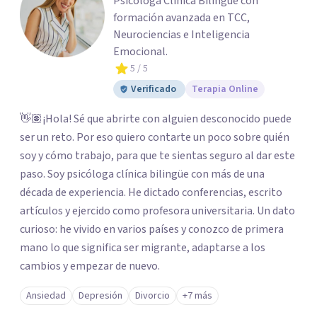
Psicóloga Clínica Bilingüe con
formación avanzada en TCC,
Neurociencias e Inteligencia
Emocional.
5
/ 5
Verificado
Terapia Online
👋🏽¡Hola! Sé que abrirte con alguien desconocido puede
ser un reto. Por eso quiero contarte un poco sobre quién
soy y cómo trabajo, para que te sientas seguro al dar este
paso. Soy psicóloga clínica bilingüe con más de una
década de experiencia. He dictado conferencias, escrito
artículos y ejercido como profesora universitaria. Un dato
curioso: he vivido en varios países y conozco de primera
mano lo que significa ser migrante, adaptarse a los
cambios y empezar de nuevo.
Ansiedad
Depresión
Divorcio
+7 más