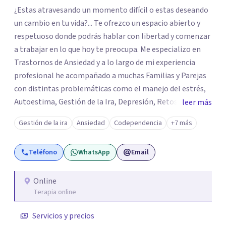
¿Estas atravesando un momento difícil o estas deseando
un cambio en tu vida?... Te ofrezco un espacio abierto y
respetuoso donde podrás hablar con libertad y comenzar
a trabajar en lo que hoy te preocupa. Me especializo en
Trastornos de Ansiedad y a lo largo de mi experiencia
profesional he acompañado a muchas Familias y Parejas
con distintas problemáticas como el manejo del estrés,
Autoestima, Gestión de la Ira, Depresión, Retos en la
leer más
Crianza, Codependencia, Celos, entre otros. Cuento con
Gestión de la ira
Ansiedad
Codependencia
+7 más
más de 12 años de experiencia en el área de la Salud
mental y he trabajado en distintos contextos clínicos con
Teléfono
WhatsApp
Email
niños, Adolescentes y Adultos
Online
Terapia online
Servicios y precios