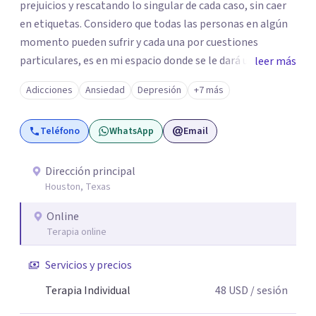
prejuicios y rescatando lo singular de cada caso, sin caer
en etiquetas. Considero que todas las personas en algún
momento pueden sufrir y cada una por cuestiones
particulares, es en mi espacio donde se le dará un lugar a
leer más
esas cuestiones singulares de cada uno, para luego
Adicciones
Ansiedad
Depresión
+7 más
generar cambios. Soy una persona en constante
formación, actualmente curso seminarios, una
Teléfono
WhatsApp
Email
especialización en psicoanálisis y también investigo.
Siempre en la búsqueda de ser un mejor profesional.
Dirección principal
Houston, Texas
Online
Terapia online
Servicios y precios
Terapia Individual
48
USD
/ sesión