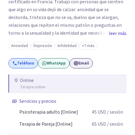
certificado en Francia. Trabajo con personas que sienten
que algo en su vida dejó de calzar: ansiedad que se
desborda, tristeza que no se va, duelos que se alargan,
relaciones que repiten el mismo patrón o preguntas en
torno a la sexualidad y la identidad que necesitan un
leer más
espacio seguro para ser habladas. Mi orientación teórica
Ansiedad
Depresión
Infidelidad
+7 más
integra una mirada Humanista-Relacional con Terapia
Breve, donde el modo en que te vinculas ocupa un lugar
Teléfono
WhatsApp
Email
central: cómo te relacionas contigo, con las demás
personas y con tu entorno. Además de mi formación en
psicoterapia, cuento con especialización en sexoterapia,
Online
Terapia online
por lo que también acompaño temas de salud sexual,
terapia de pareja, diversidad sexual y de género,
Servicios y precios
dificultades en el deseo, intimidad, orientación o
identidad. Busco que el espacio terapéutico sea un lugar
Psicoterapia adulto [Online]
45
USD
/ sesión
donde puedas hablar de estos temas sin juicios, con
Terapia de Pareja [Online]
65
USD
/ sesión
respeto y libertad. Trabajo con objetivos claros y