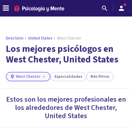
Directorio
United States
West Chester
ENCONTRAR MI TERAPEUTA
¿Necesitas ayuda para encontrar el
Los mejores psicólogos en
psicólogo adecuado?
West Chester, United States
Responde a unas breves preguntas y te ofreceremos
los profesionales que más se ajustan a tus
necesidades.
West Chester
Especialidades
Más filtros
Responder cuestionario
Estos son los mejores profesionales en
los alrededores de
West Chester
,
United States