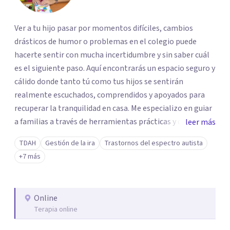
Ver a tu hijo pasar por momentos difíciles, cambios
drásticos de humor o problemas en el colegio puede
hacerte sentir con mucha incertidumbre y sin saber cuál
es el siguiente paso. Aquí encontrarás un espacio seguro y
cálido donde tanto tú como tus hijos se sentirán
realmente escuchados, comprendidos y apoyados para
recuperar la tranquilidad en casa. Me especializo en guiar
a familias a través de herramientas prácticas y dinámicas
leer más
adaptadas a la edad de cada menor, dejando de lado las
TDAH
Gestión de la ira
Trastornos del espectro autista
etiquetas y los tecnicismos. Mi forma de trabajar se
+7 más
centra en entender las emociones que hay detrás del
comportamiento, ayudándoles a desarrollar la confianza
necesaria para superar sus retos y fortaleciendo la
Online
comunicación entre ustedes. Acompaño a niños y
Terapia online
adolescentes que están lidiando con la ansiedad, la
timidez, la rebeldía o dificultades escolares, así como a