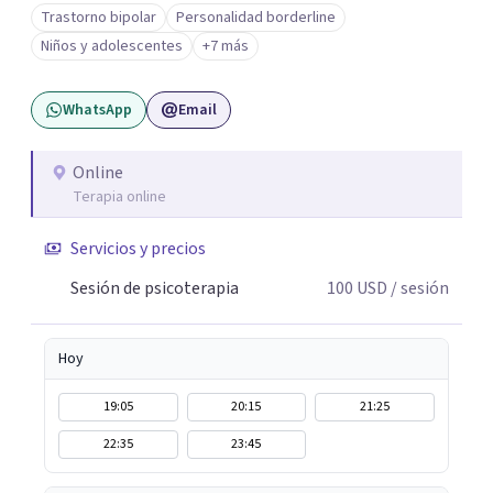
Trabajo desde un enfoque integrativo que combina
Trastorno bipolar
Personalidad borderline
psicoanálisis, terapia somática y de trauma, psicología
Niños y adolescentes
+7 más
corporal, Mentalization Based Therapy (MBT),
hipnoterapia y respiración neurodinámica, integrando
WhatsApp
Email
actualmente la Psicología Analítica Junguiana. Mi
abordaje también incorpora perspectivas interculturales,
ecopsicología y el trabajo simbólico con el inconsciente,
Online
Terapia online
entendiendo que cada proceso terapéutico es único y
requiere una mirada personalizada.
Servicios y precios
Sesión de psicoterapia
100
USD
/ sesión
Hoy
19:05
20:15
21:25
22:35
23:45