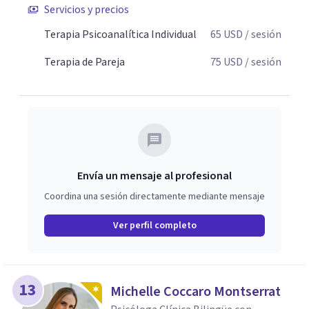
Servicios y precios
claridad sobre sí mismos, reducen significativamente su
sufrimiento y alcanzan cambios profundos y duraderos en
Terapia Psicoanalítica Individual
65
USD
/ sesión
su vida y relaciones personales.
Terapia de Pareja
75
USD
/ sesión
Envía un mensaje al profesional
Coordina una sesión directamente mediante mensaje
Ver perfil completo
13
Michelle Coccaro Montserrat