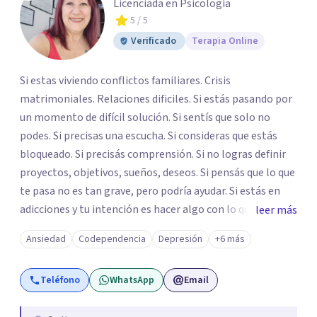
Licenciada en Psicología
5
/ 5
Verificado
Terapia Online
Si estas viviendo conflictos familiares. Crisis
matrimoniales. Relaciones dificiles. Si estás pasando por
un momento de difícil solución. Si sentís que solo no
podes. Si precisas una escucha. Si consideras que estás
bloqueado. Si precisás comprensión. Si no logras definir
proyectos, objetivos, sueños, deseos. Si pensás que lo que
te pasa no es tan grave, pero podría ayudar. Si estás en
adicciones y tu intención es hacer algo con lo que te está
leer más
pasando. No dudes en comunicarte a fin de comenzar a
Ansiedad
Codependencia
Depresión
+6 más
resolver la situación que está generando esa angustia.
Teléfono
WhatsApp
Email