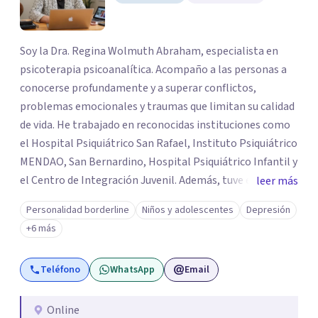
Soy la Dra. Regina Wolmuth Abraham, especialista en
psicoterapia psicoanalítica. Acompaño a las personas a
conocerse profundamente y a superar conflictos,
problemas emocionales y traumas que limitan su calidad
de vida. He trabajado en reconocidas instituciones como
el Hospital Psiquiátrico San Rafael, Instituto Psiquiátrico
MENDAO, San Bernardino, Hospital Psiquiátrico Infantil y
el Centro de Integración Juvenil. Además, tuve el
leer más
privilegio de colaborar en comunidades como Olivar del
Personalidad borderline
Niños y adolescentes
Depresión
Conde y Xochimilco, lo que me permitió conocer diversas
+6 más
realidades y necesidades.
Teléfono
WhatsApp
Email
Online