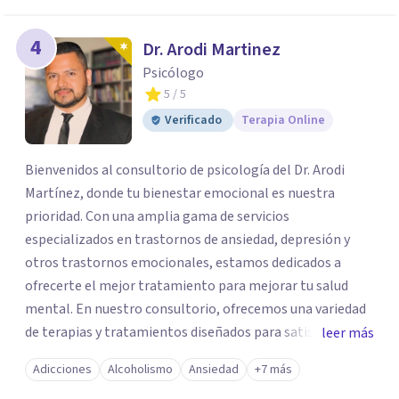
4
Dr. Arodi Martinez
Psicólogo
5
/ 5
Verificado
Terapia Online
Bienvenidos al consultorio de psicología del Dr. Arodi
Martínez, donde tu bienestar emocional es nuestra
prioridad. Con una amplia gama de servicios
especializados en trastornos de ansiedad, depresión y
otros trastornos emocionales, estamos dedicados a
ofrecerte el mejor tratamiento para mejorar tu salud
mental. En nuestro consultorio, ofrecemos una variedad
de terapias y tratamientos diseñados para satisfacer tus
leer más
necesidades específicas: Terapia para Trastornos de
Adicciones
Alcoholismo
Ansiedad
+7 más
Ansiedad y Depresión: Somos expertos en el tratamiento