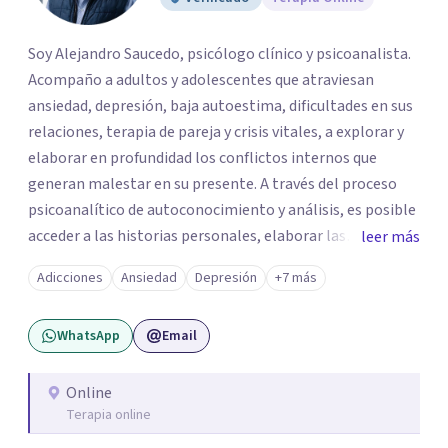
Soy Alejandro Saucedo, psicólogo clínico y psicoanalista.
Acompaño a adultos y adolescentes que atraviesan
ansiedad, depresión, baja autoestima, dificultades en sus
relaciones, terapia de pareja y crisis vitales, a explorar y
elaborar en profundidad los conflictos internos que
generan malestar en su presente. A través del proceso
psicoanalítico de autoconocimiento y análisis, es posible
acceder a las historias personales, elaborar las
leer más
experiencias del pasado y resignificarlas, liberando su
Adicciones
Ansiedad
Depresión
+7 más
influencia para construir un futuro con mayor libertad y
autenticidad. La terapia psicoanalítica crea un espacio de
WhatsApp
Email
verbalización libre y sin filtros. A través de esta
conversación abierta y del trabajo analítico conjunto, se
exploran las vivencias que aún condicionan el presente, se
Online
Terapia online
les otorga un nuevo sentido y se transforma su impacto
emocional. De esta forma, los pacientes logran mayor