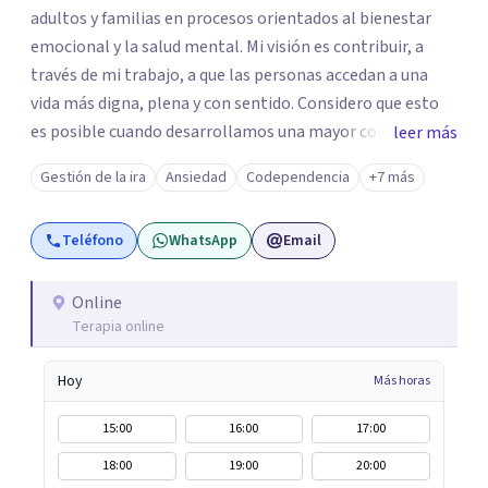
adultos y familias en procesos orientados al bienestar
emocional y la salud mental. Mi visión es contribuir, a
través de mi trabajo, a que las personas accedan a una
vida más digna, plena y con sentido. Considero que esto
es posible cuando desarrollamos una mayor conciencia
leer más
de nuestro mundo interior y de la manera en que nuestras
Gestión de la ira
Ansiedad
Codependencia
+7 más
experiencias influyen en nuestra forma de sentir, pensar y
relacionarnos. Mi misión es ofrecer un espacio de
Teléfono
WhatsApp
Email
acompañamiento en salud mental basado en la
comprensión, la compasión y el respeto por el ritmo de
cada persona. Integro conocimientos y herramientas de
Online
Terapia online
la psicología con un enfoque informado en trauma para
ayudar a mis clientes a comprender sus conflictos
Hoy
Más horas
internos, fortalecer sus recursos personales, desarrollar
nuevas estrategias de afrontamiento y avanzar con
15:00
16:00
17:00
mayor claridad, resiliencia y bienestar. Creo
18:00
19:00
20:00
profundamente en la autoconciencia como un camino