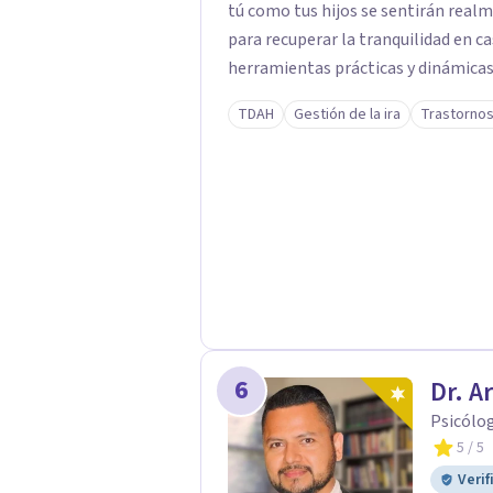
tú como tus hijos se sentirán rea
para recuperar la tranquilidad en casa. Me especializo en guiar a familias a tr
herramientas prácticas y dinámicas
lado las etiquetas y los tecnicismos
TDAH
Gestión de la ira
Trastornos
emociones que hay detrás del comp
confianza necesaria para superar su
ustedes. Acompaño a niños y adolescentes que están lidiando con la ansiedad, la
timidez, la rebeldía o dificultades 
orientación y pautas claras para educar 
listo para dar el primer paso haci
tu sesión y empecemos a trabajar j
6
Dr. A
Psicólo
5
/ 5
Verif