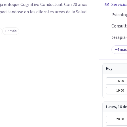
a enfoque Cognitivo Conductual. Con 20 años
Servicio
acitandose en las diferntes areas de la Salud
Psicolog
Consulta
+7 más
terapia 
+
4
más
Hoy
16:00
19:00
Lunes, 10 d
20:00