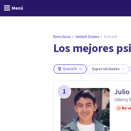
Menú
Directorio
United States
Everett
Los mejores psi
ENCONTRAR MI TERAPEUTA
¿Necesitas ayuda para 
Responde a unas breves preguntas y 
Responder cuestionario
Everett
Especialidades
1
Julio
Udemy P
No ve