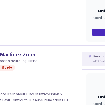
Enví
Coordin
 Martinez Zuno
Direcci
ación Neurolingüistica
7423 2nd
rificado
eed learn about Discern Introversión &
Enví
t Devil Control You Deserve Relaxation DBT
Coordin