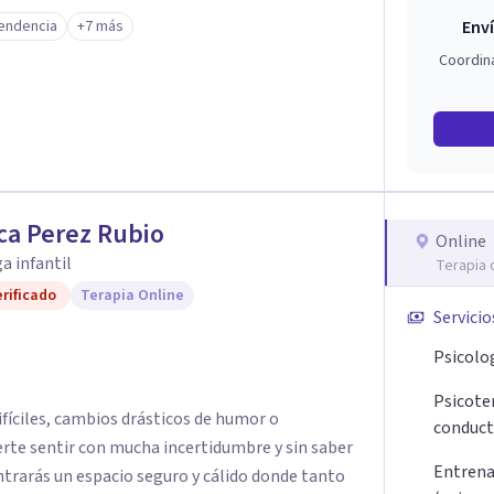
u enfoque terapéutico se diferencia por una
endencia
+7 más
Enví
a la raíz que lo origina. Su metodología
Coordin
ción del sistema emocional, reprocesamiento de
ración cognitiva profunda, permitiendo
nes desde su origen. Si buscas un
ugar. Pero si estás listo(a) para comprender,
ue te ocurre, la Dra. Sandra Milena Jiménez Duque
ue cuando sanas tu mundo
ca Perez Rubio
de elegir y de vivir.
Online
a infantil
Terapia 
rificado
Terapia Online
Servicio
Psicolog
Psicoter
fíciles, cambios drásticos de humor o
conduct
rte sentir con mucha incertidumbre y sin saber
Entrena
ontrarás un espacio seguro y cálido donde tanto