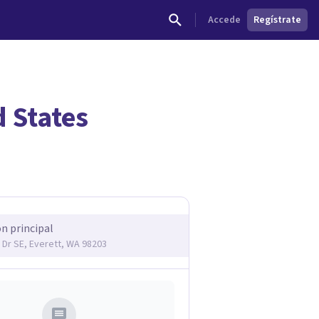
Accede
Regístrate
d States
dades.
ón principal
 Dr SE, Everett, WA 98203