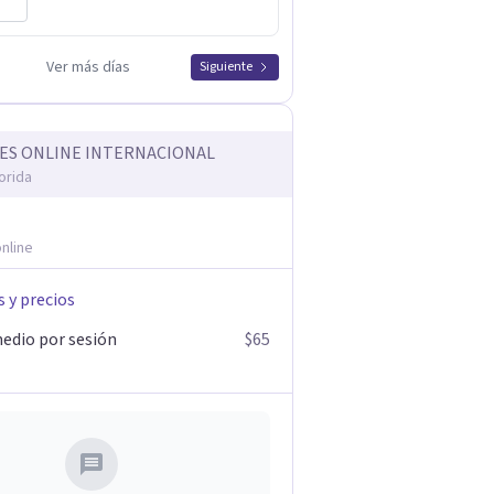
Ver más días
Siguiente
ES ONLINE INTERNACIONAL
orida
nline
s y precios
edio por sesión
$65