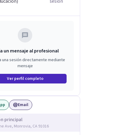
ducación)
sesión
a un mensaje al profesional
a una sesión directamente mediante
mensaje
Ver perfil completo
App
Email
ón principal
me Ave, Monrovia, CA 91016