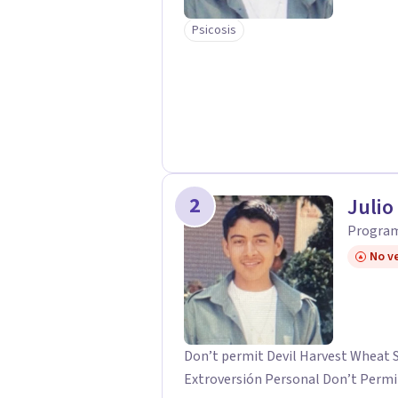
Psicosis
2
Julio
Program
No ve
Don’t permit Devil Harvest Wheat S
Extroversión Personal Don’t Permi