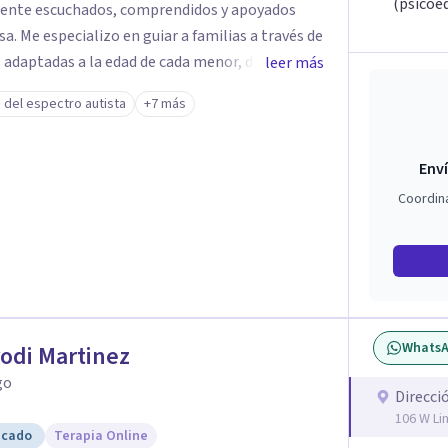
(psicoe
lmente escuchados, comprendidos y apoyados
avés de
 adaptadas a la edad de cada menor, dejando de
leer más
. Mi forma de trabajar se centra en entender las
 del espectro autista
+7 más
ortamiento, ayudándoles a desarrollar la
s retos y fortaleciendo la comunicación entre
Enví
escolares, así como a padres que buscan
Coordin
sin perder la paciencia ni el control. Si estás
a una convivencia familiar más armoniosa, agenda
untos.
Whats
rodi Martinez
go
Direcci
106 W Li
icado
Terapia Online