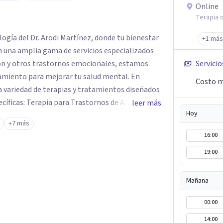
Online
Terapia o
logía del Dr. Arodi Martínez, donde tu bienestar
+1 más
n una amplia gama de servicios especializados
ión y otros trastornos emocionales, estamos
Servicio
amiento para mejorar tu salud mental. En
Costo m
 variedad de terapias y tratamientos diseñados
ecíficas: Terapia para Trastornos de Ansiedad y
leer más
Hoy
atamiento de la ansiedad y la depresión,
+7 más
dencia para ayudarte a recuperar tu bienestar
16:00
areja y Familiar: Trabajamos contigo y tus seres
19:00
nes y mejorar la dinámica familiar. Evaluaciones
das: Terapia cognitivo-conductual Terapia de
a enfocada en la solución Terapia de exposición
Mañana
iento de Traumas y Trastornos de Estrés
00:00
icológico para ayudarte a superar experiencias
 vida. Tratamiento de Adicciones.
14:00