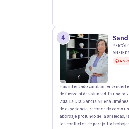
4
Sand
PSICÓLO
ANSIED
No ve
Has intentado cambiar, entenderte 
de fuerza ni de voluntad. Es una raí
vida. La Dra. Sandra Milena Jiménez Duque es psicóloga clínica con más de 10 años
de experiencia, reconocida como un
abordaje profundo de la ansiedad, 
los conflictos de pareja. Ha trabajado con pacientes en diferentes países,