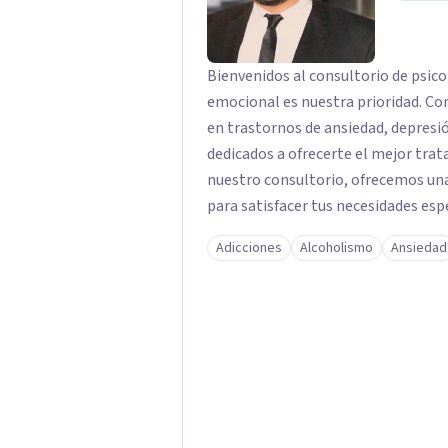
Bienvenidos al consultorio de psico
emocional es nuestra prioridad. Co
en trastornos de ansiedad, depres
dedicados a ofrecerte el mejor trat
nuestro consultorio, ofrecemos una
para satisfacer tus necesidades esp
Depresión: Somos expertos en el tr
Adicciones
Alcoholismo
Ansiedad
utilizando enfoques basados en evi
emocional. Terapia Individual, de P
queridos para fortalecer las relacio
Psicológicas y Terapias Especializa
apoyo Terapia psicodinámica Terapi
Terapia de juego para niños Tratam
Postraumático: Ofrecemos apoyo ps
traumáticas y mejorar tu calidad de