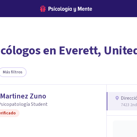
cólogos en Everett, Unite
encontrar el psicólogo adecuado?
te ofreceremos los profesionales que más se ajustan a tus necesi
Más filtros
 Martinez Zuno
Direcci
sicopatología Student
7423 2nd
rificado