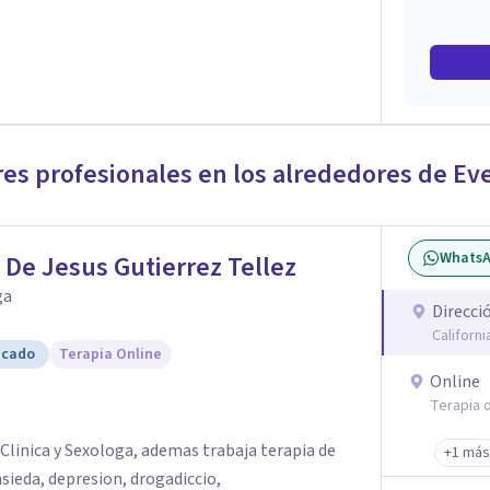
res profesionales en los alrededores de
Eve
Whats
 De Jesus Gutierrez Tellez
ga
Direcci
Californ
icado
Terapia Online
Online
Terapia o
Clinica y Sexologa, ademas trabaja terapia de
+1 más
ieda, depresion, drogadiccio,