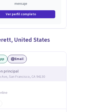
mensaje
Ver perfil completo
rett
,
United States
App
Email
ón principal
ia Ave, San Francisco, CA 94130
nline