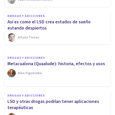
DROGAS Y ADICCIONES
DROGAS Y ADICCIONES
Metadona: ¿qué es esta droga
Así es como el LSD crea estados de sueño
y para qué se utiliza?
estando despiertos
Arturo Torres
Arturo Torres
DROGAS Y ADICCIONES
Metacualona (Quaalude): historia, efectos y usos
Alex Figueroba
DROGAS Y ADICCIONES
LSD y otras drogas podrían tener aplicaciones
terapéuticas