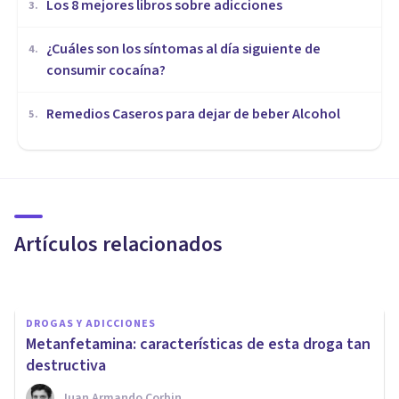
Los 8 mejores libros sobre adicciones
3
.
¿Cuáles son los síntomas al día siguiente de
4
.
consumir cocaína?
Remedios Caseros para dejar de beber Alcohol
5
.
DROGAS Y ADICCIONES
Anfetaminas: los efectos y
mecanismos de acción de esta
droga
Artículos relacionados
Oscar Castillero Mimenza
DROGAS Y ADICCIONES
Metanfetamina: características de esta droga tan
destructiva
Juan Armando Corbin