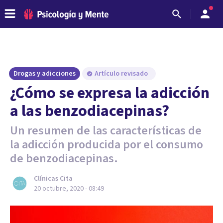
Drogas y adicciones
Artículo revisado
¿Cómo se expresa la adicción
a las benzodiacepinas?
Un resumen de las características de
la adicción producida por el consumo
de benzodiacepinas.
Clínicas Cita
20 octubre, 2020 - 08:49