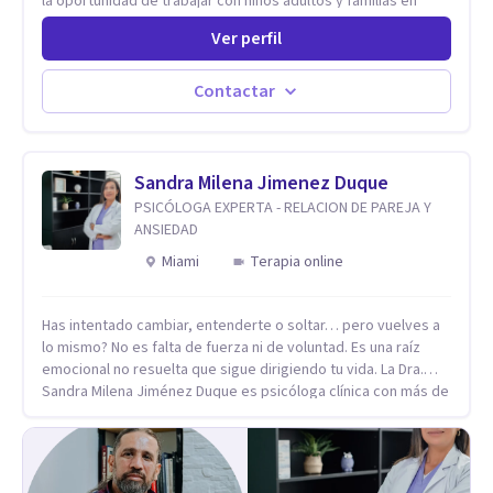
la oportunidad de trabajar con niños adultos y familias en
todos los espacios y esto me ha dado un una variedad de
Ver perfil
aprendizajes que ahora pongo a tu disposicion. En la
actualidad puedo atenderte de manera presencial y/o virtual,
de lunes a sabado. el costo de cada sesión lo acordamos en
Contactar
el primer contacto
Sandra Milena Jimenez Duque
PSICÓLOGA EXPERTA - RELACION DE PAREJA Y
ANSIEDAD
Miami
Terapia online
Has intentado cambiar, entenderte o soltar… pero vuelves a
lo mismo? No es falta de fuerza ni de voluntad. Es una raíz
emocional no resuelta que sigue dirigiendo tu vida. La Dra.
Sandra Milena Jiménez Duque es psicóloga clínica con más de
10 años de experiencia, reconocida como una de las
profesionales más destacadas en el abordaje profundo de la
ansiedad, la baja autoestima, la dependencia emocional y los
conflictos de pareja. Ha trabajado con pacientes en