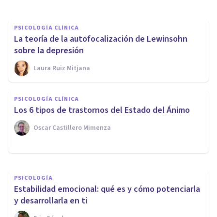
PSICOLOGÍA CLÍNICA
La teoría de la autofocalización de Lewinsohn
sobre la depresión
Laura Ruiz Mitjana
PSICOLOGÍA CLÍNICA
¿Por qué sufro cambios de
PSICOLOGÍA CLÍNICA
humor? Causas habituales y
Los 6 tipos de trastornos del Estado del Ánimo
posibles enfermedades
Oscar Castillero Mimenza
Tomás Santa Cecilia
PSICOLOGÍA
Estabilidad emocional: qué es y cómo potenciarla
y desarrollarla en ti