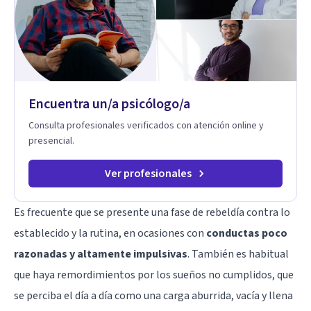
diferentes países, acompañando procesos complejos. Su
enfoque terapéutico se diferencia por una premisa clara: no
trabaja el síntoma, trabaja la raíz que lo origina. Su
metodología interviene en tres niveles: regulación del
sistema emocional, reprocesamiento de heridas de la
infancia y reestructuración cognitiva profunda, permitiendo
transformar patrones, emociones y decisiones desde su
Encuentra un/a psicólogo/a
origen. Si buscas un proceso superficial, este no es el lugar.
Pero si estás listo(a) para comprender, sanar y transformar la
Consulta profesionales verificados con atención online y
raíz de lo que te ocurre, la Dra. Sandra Milena Jiménez Duque
presencial.
es una de las mejores opciones para acompañarte. Porque
cuando sanas tu mundo interno, cambias tu forma de pensar,
de elegir y de vivir.
Ver profesionales
Es frecuente que se presente una fase de rebeldía contra lo
establecido y la rutina, en ocasiones con
conductas poco
razonadas y altamente impulsivas
. También es habitual
que haya remordimientos por los sueños no cumplidos, que
se perciba el día a día como una carga aburrida, vacía y llena