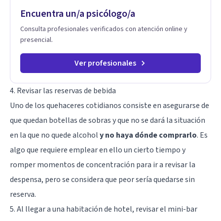
transformar patrones, emociones y decisiones desde su
Encuentra un/a psicólogo/a
origen. Si buscas un proceso superficial, este no es el lugar.
Pero si estás listo(a) para comprender, sanar y transformar la
Consulta profesionales verificados con atención online y
raíz de lo que te ocurre, la Dra. Sandra Milena Jiménez Duque
presencial.
es una de las mejores opciones para acompañarte. Porque
cuando sanas tu mundo interno, cambias tu forma de pensar,
de elegir y de vivir.
Ver profesionales
4. Revisar las reservas de bebida
Uno de los quehaceres cotidianos consiste en asegurarse de
que quedan botellas de sobras y que no se dará la situación
en la que no quede alcohol
y no haya dónde comprarlo
. Es
algo que requiere emplear en ello un cierto tiempo y
romper momentos de concentración para ir a revisar la
despensa, pero se considera que peor sería quedarse sin
reserva.
5. Al llegar a una habitación de hotel, revisar el mini-bar