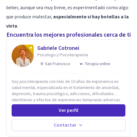
beber, aunque sea muy breve, es experimentado como algo
que produce malestar,
especialmente si hay botellas a la
vista
.
Encuentra los mejores profesionales cerca de ti
Gabriele Cotronei
Psicologo y Psicoterapeuta
San Francisco
Terapia online
Soy psicoterapeuta con más de 10 años de experiencia en
salud mental, especializada en el tratamiento de ansiedad,
depresión, trauma psicológico, adicciones, dificultades
identitarias y efectos de experiencias tempranas adversas.
Ofrezco un espacio terapéutico seguro, confidencial y
Ver perfil
profundamente humano, donde el dolor emocional puede
transformarse en autoconocimiento, regulación emocional y
bienestar. Trabajo desde un enfoque integrativo que combina
Contactar
psicoanálisis, terapia somática y de trauma, psicología
corporal, Mentalization Based Therapy (MBT), hipnoterapia y