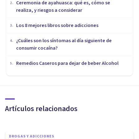
Ceremonia de ayahuasca: qué es, cómo se
2
.
realiza, y riesgos a considerar
Los 8 mejores libros sobre adicciones
3
.
¿Cuáles son los síntomas al día siguiente de
4
.
consumir cocaína?
Remedios Caseros para dejar de beber Alcohol
5
.
DROGAS Y ADICCIONES
¿La droga mata realmente?
Artículos relacionados
Melina N. Gancedo
DROGAS Y ADICCIONES