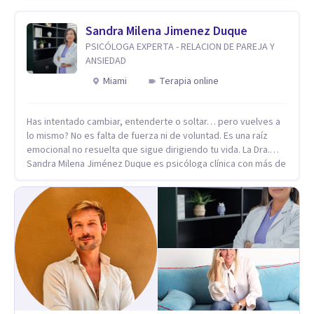
respiración neurodinámica, integrando actualmente la
Psicología Analítica Junguiana. Mi abordaje también incorpora
Sandra Milena Jimenez Duque
perspectivas interculturales, ecopsicología y el trabajo
PSICÓLOGA EXPERTA - RELACION DE PAREJA Y
simbólico con el inconsciente, entendiendo que cada
ANSIEDAD
proceso terapéutico es único y requiere una mirada
Miami
Terapia online
personalizada.
Has intentado cambiar, entenderte o soltar… pero vuelves a
lo mismo? No es falta de fuerza ni de voluntad. Es una raíz
emocional no resuelta que sigue dirigiendo tu vida. La Dra.
Sandra Milena Jiménez Duque es psicóloga clínica con más de
10 años de experiencia, reconocida como una de las
profesionales más destacadas en el abordaje profundo de la
ansiedad, la baja autoestima, la dependencia emocional y los
conflictos de pareja. Ha trabajado con pacientes en
diferentes países, acompañando procesos complejos. Su
enfoque terapéutico se diferencia por una premisa clara: no
trabaja el síntoma, trabaja la raíz que lo origina. Su
metodología interviene en tres niveles: regulación del
sistema emocional, reprocesamiento de heridas de la
infancia y reestructuración cognitiva profunda, permitiendo