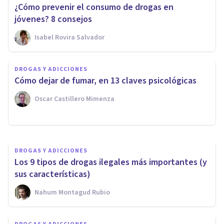
¿Cómo prevenir el consumo de drogas en
jóvenes? 8 consejos
Isabel Rovira Salvador
DROGAS Y ADICCIONES
DROGAS Y ADICCIONES
Heroína: síntomas, efectos y
Cómo dejar de fumar, en 13 claves psicológicas
tipo de abstinencia
Oscar Castillero Mimenza
Marcela Prera
DROGAS Y ADICCIONES
Los 9 tipos de drogas ilegales más importantes (y
sus características)
Nahum Montagud Rubio