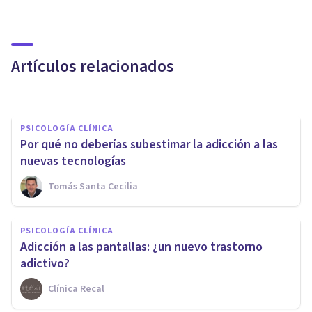
DROGAS Y ADICCIONES
¿Por qué es tan fácil caer en la
adicción a las apuestas online?
Artículos relacionados
Luis Miguel Real
PSICOLOGÍA CLÍNICA
Por qué no deberías subestimar la adicción a las
nuevas tecnologías
Tomás Santa Cecilia
PSICOLOGÍA CLÍNICA
DROGAS Y ADICCIONES
Adicción a las pantallas: ¿un nuevo trastorno
Las nuevas adicciones
adictivo?
Clínica Recal
Andrés Cohen