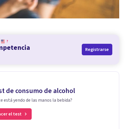
?
ompetencia
Registrarse
st de consumo de alcohol
te está yendo de las manos la bebida?
cer el test