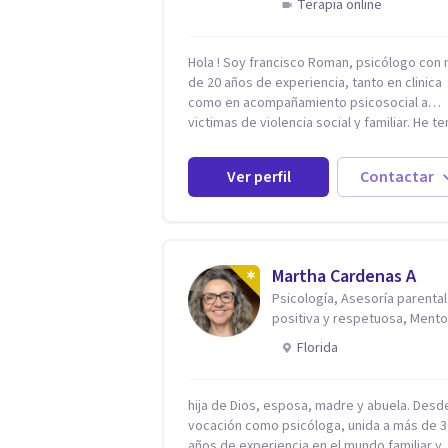
Terapia online
Hola ! Soy francisco Roman, psicólogo con
de 20 años de experiencia, tanto en clinica
como en acompañamiento psicosocial a
victimas de violencia social y familiar. He t
la oportunidad de trabajar con niños adulto
familias en todos los espacios y esto me h
Ver perfil
Contactar
dado un una variedad de aprendizajes que
ahora pongo a tu disposicion. En la actualidad
puedo atenderte de manera presencial y/o
virtual, de lunes a sabado. el costo de cada
sesión lo acordamos en el primer contacto
Martha Cardenas A
Psicología, Asesoría parental
positiva y respetuosa, Mento
reconexión contigo
Florida
hija de Dios, esposa, madre y abuela. Desd
vocación como psicóloga, unida a más de 3
años de experiencia en el mundo familiar y