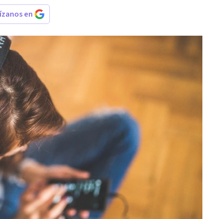
rízanos en