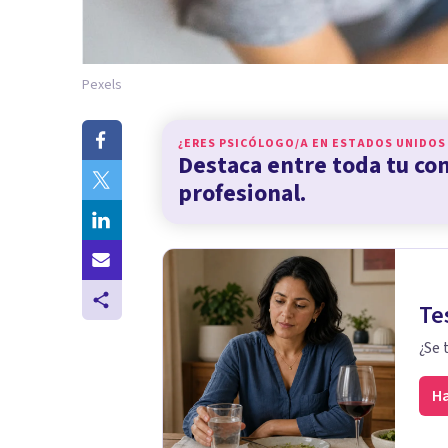
Pexels
¿ERES PSICÓLOGO/A EN
ESTADOS UNIDOS
Destaca entre toda tu c
profesional.
Te
¿Se 
Ha