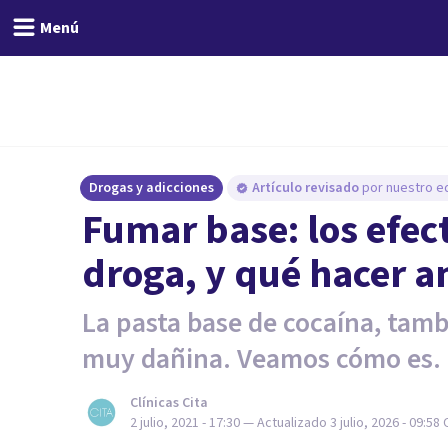
Menú
Drogas y adicciones
Artículo revisado
por nuestro eq
Fumar base: los efect
droga, y qué hacer an
La pasta base de cocaína, tam
muy dañina. Veamos cómo es.
Clínicas Cita
2 julio, 2021 - 17:30
— Actualizado
3 julio, 2026 - 09:58