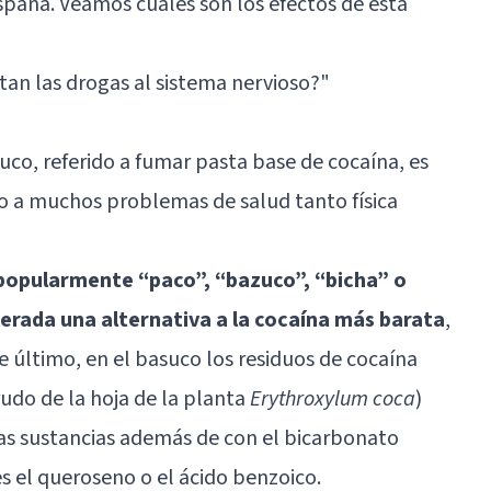
paña. Veamos cuáles son los efectos de esta
an las drogas al sistema nervioso?"
co, referido a fumar pasta base de cocaína, es
do a muchos problemas de salud tanto física
popularmente “paco”, “bazuco”, “bicha” o
erada una alternativa a la cocaína más barata
,
ste último, en el basuco los residuos de cocaína
rudo de la hoja de la planta
Erythroxylum coca
)
s sustancias además de con el bicarbonato
s el queroseno o el ácido benzoico.