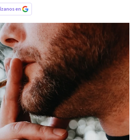
rízanos en