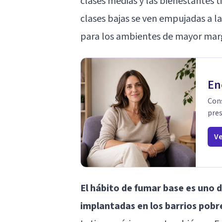
clases medias y las bienestantes t
clases bajas se ven empujadas a l
para los ambientes de mayor marg
En
Cons
pres
Ve
El hábito de fumar base es uno 
implantadas en los barrios pobr