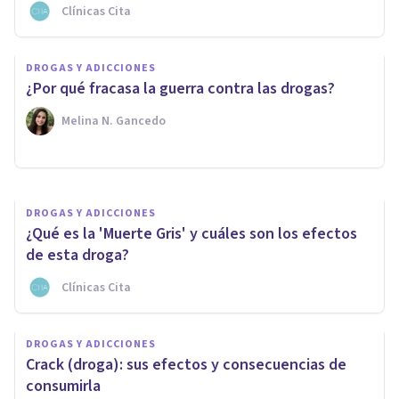
Clínicas Cita
DROGAS Y ADICCIONES
Cómo dejar la cocaína o el
DROGAS Y ADICCIONES
alcohol en Sevilla, sin
¿Por qué fracasa la guerra contra las drogas?
ingresarse
Melina N. Gancedo
Fromm Bienestar
DROGAS Y ADICCIONES
¿Qué es la 'Muerte Gris' y cuáles son los efectos
de esta droga?
Clínicas Cita
DROGAS Y ADICCIONES
Crack (droga): sus efectos y consecuencias de
consumirla