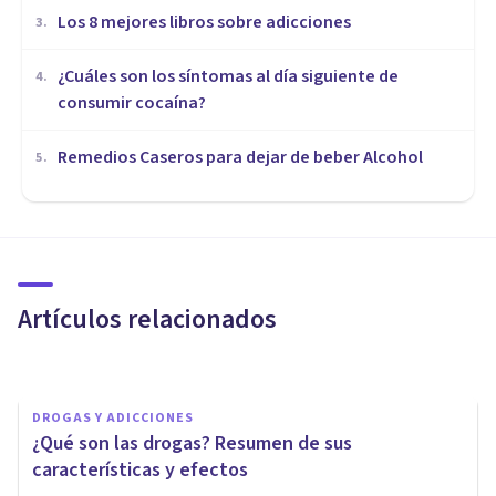
Los 8 mejores libros sobre adicciones
3
.
¿Cuáles son los síntomas al día siguiente de
4
.
consumir cocaína?
Remedios Caseros para dejar de beber Alcohol
5
.
DROGAS Y ADICCIONES
Krokodil: los terribles efectos
de esta nueva y peligrosa
droga
Artículos relacionados
Jonathan García-Allen
DROGAS Y ADICCIONES
¿Qué son las drogas? Resumen de sus
características y efectos