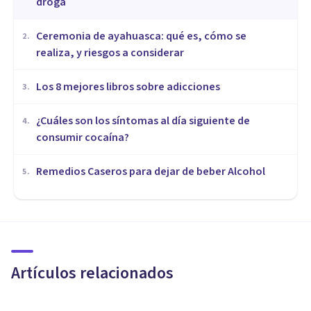
droga
Ceremonia de ayahuasca: qué es, cómo se
2
.
realiza, y riesgos a considerar
Los 8 mejores libros sobre adicciones
3
.
¿Cuáles son los síntomas al día siguiente de
4
.
consumir cocaína?
Remedios Caseros para dejar de beber Alcohol
5
.
DROGAS Y ADICCIONES
Krokodil: los terribles efectos
de esta nueva y peligrosa
droga
Artículos relacionados
Jonathan García-Allen