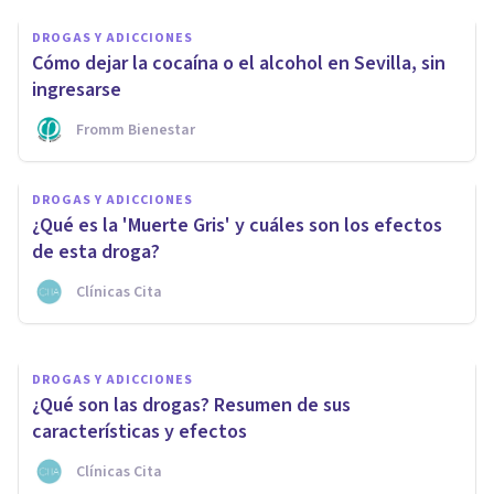
DROGAS Y ADICCIONES
Cómo dejar la cocaína o el alcohol en Sevilla, sin
ingresarse
Fromm Bienestar
DROGAS Y ADICCIONES
DROGAS Y ADICCIONES
Crack (droga): sus efectos y
¿Qué es la 'Muerte Gris' y cuáles son los efectos
consecuencias de consumirla
de esta droga?
Clínicas Cita
Arturo Torres
DROGAS Y ADICCIONES
¿Qué son las drogas? Resumen de sus
características y efectos
Clínicas Cita