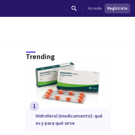
Accede
Regístrate
Trending
1
Hidroferol (medicamento): qué
es y para qué sirve