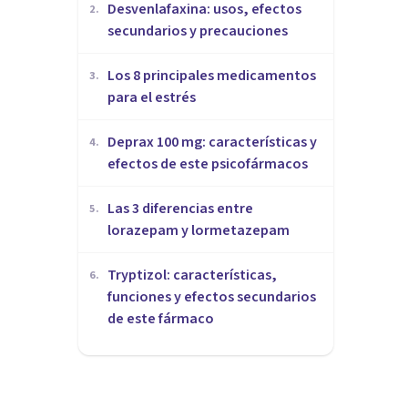
Desvenlafaxina: usos, efectos
2
.
secundarios y precauciones
Los 8 principales medicamentos
3
.
para el estrés
Deprax 100 mg: características y
4
.
efectos de este psicofármacos
Las 3 diferencias entre
5
.
lorazepam y lormetazepam
Tryptizol: características,
6
.
funciones y efectos secundarios
de este fármaco