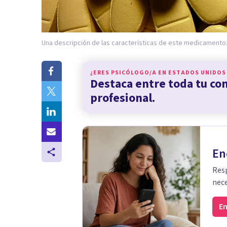
Una descripción de las características de este medicamento
¿ERES PSICÓLOGO/A EN
ESTADOS UNIDOS
Destaca entre toda tu c
profesional.
En
Resp
nece
En