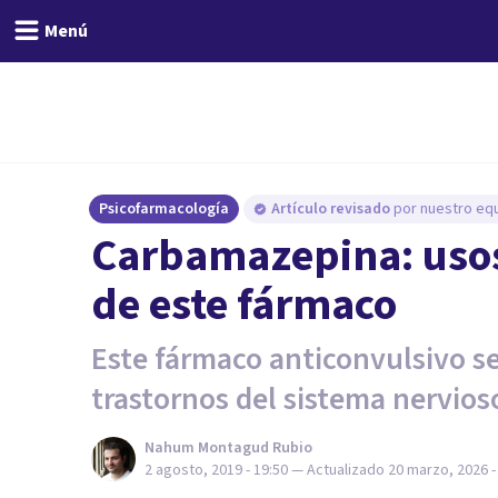
Menú
Psicofarmacología
Artículo revisado
por nuestro equ
Carbamazepina: usos
de este fármaco
Este fármaco anticonvulsivo se 
trastornos del sistema nervios
Nahum Montagud Rubio
2 agosto, 2019 - 19:50
— Actualizado
20 marzo, 2026 -