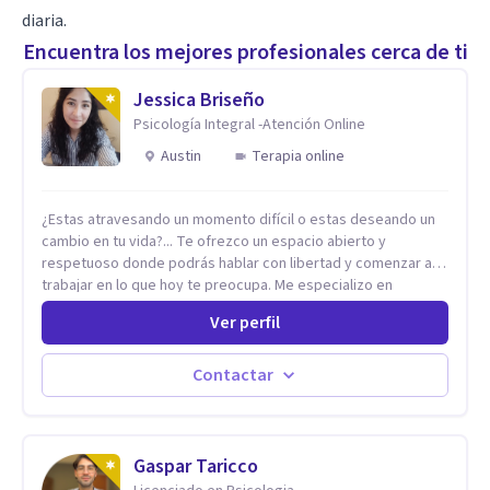
diaria.
Encuentra los mejores profesionales cerca de ti
Jessica Briseño
Psicología Integral -Atención Online
Austin
Terapia online
¿Estas atravesando un momento difícil o estas deseando un
cambio en tu vida?... Te ofrezco un espacio abierto y
respetuoso donde podrás hablar con libertad y comenzar a
trabajar en lo que hoy te preocupa. Me especializo en
Trastornos de Ansiedad y a lo largo de mi experiencia
Ver perfil
profesional he acompañado a muchas Familias y Parejas con
distintas problemáticas como el manejo del estrés,
Autoestima, Gestión de la Ira, Depresión, Retos en la Crianza,
Contactar
Codependencia, Celos, entre otros. Cuento con más de 12
años de experiencia en el área de la Salud mental y he
trabajado en distintos contextos clínicos con niños,
Adolescentes y Adultos
Gaspar Taricco