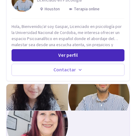
Licenciado en Psicologia
Houston
Terapia online
Hola, Bienvenido/a! soy Gaspar, Licenciado en psicología por
la Universidad Nacional de Cordoba, me interesa ofrecer un
espacio Psicoanalítico en español donde el abordaje del
malestar sea desde una escucha atenta, sin prejuicios y
rescatando lo singular de cada caso, sin caer en etiquetas.
Ver perfil
Considero que todas las personas en algún momento pueden
sufrir y cada una por cuestiones particulares, es en mi
espacio donde se le dará un lugar a esas cuestiones
Contactar
singulares de cada uno, para luego generar cambios. Soy una
persona en constante formación, actualmente curso
seminarios, una especialización en psicoanálisis y también
investigo. Siempre en la búsqueda de ser un mejor
profesional.