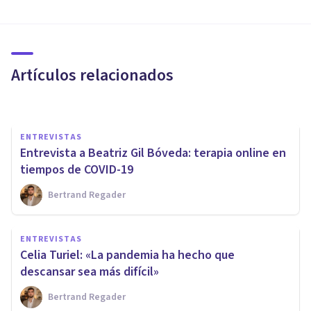
Entrevista a Javier Elcarte:
¿qué sabemos sobre el
trauma?
Artículos relacionados
Psicología Y Mente
ENTREVISTAS
Entrevista a Beatriz Gil Bóveda: terapia online en
tiempos de COVID-19
Bertrand Regader
ENTREVISTAS
Verónica Valderrama: «La
ENTREVISTAS
hipnosis está rodeada de
Celia Turiel: «La pandemia ha hecho que
muchos mitos»
descansar sea más difícil»
Bertrand Regader
Arturo Torres