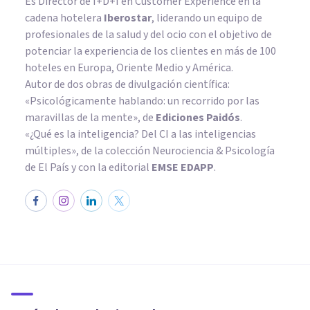
Es Director de I+D+I en Customer Experience en la
cadena hotelera
Iberostar
, liderando un equipo de
profesionales de la salud y del ocio con el objetivo de
potenciar la experiencia de los clientes en más de 100
hoteles en Europa, Oriente Medio y América.
Autor de dos obras de divulgación científica:
«Psicológicamente hablando: un recorrido por las
maravillas de la mente»
, de
Ediciones Paidós
.
«¿Qué es la inteligencia? Del CI a las inteligencias
múltiples», de la colección Neurociencia & Psicología
de El País y con la editorial
EMSE EDAPP
.
ENTREVISTAS
Entrevista a Álvaro Ruiz de
Ocenda: Mindfulness para
combatir el insomnio