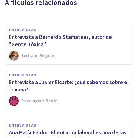
Artículos relacionados
Bertrand Regader
ENTREVISTAS
Entrevista a Bernardo Stamateas, autor de
"Gente Tóxica"
Bertrand Regader
ENTREVISTAS
Nacho Coller: 'Creí que al ser
ENTREVISTAS
psicólogo controlaría mi
Entrevista a Javier Elcarte: ¿qué sabemos sobre el
depresión; qué error'
trauma?
Psicología Y Mente
Psicología Y Mente
ENTREVISTAS
Ana María Egido: “El entorno laboral es una de las