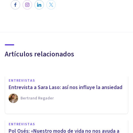
ENTREVISTAS
Entrevista a Javier Elcarte:
¿qué sabemos sobre el
trauma?
Artículos relacionados
Psicología Y Mente
ENTREVISTAS
Entrevista a Sara Laso: así nos influye la ansiedad
Bertrand Regader
ENTREVISTAS
Javier Álvarez: «Experimentar
ENTREVISTAS
ansiedad en el día a día es útil
Pol Osés: «Nuestro modo de vida no nos ayuda a