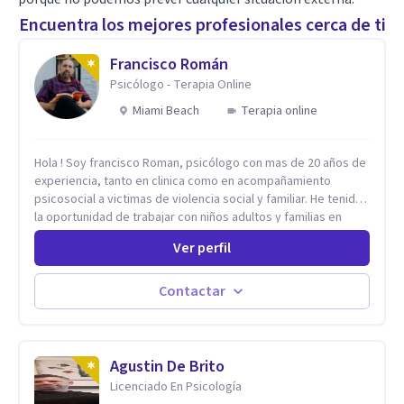
Encuentra los mejores profesionales cerca de ti
Francisco Román
Psicólogo - Terapia Online
Miami Beach
Terapia online
Hola ! Soy francisco Roman, psicólogo con mas de 20 años de
experiencia, tanto en clinica como en acompañamiento
psicosocial a victimas de violencia social y familiar. He tenido
la oportunidad de trabajar con niños adultos y familias en
todos los espacios y esto me ha dado un una variedad de
Ver perfil
aprendizajes que ahora pongo a tu disposicion. En la
actualidad puedo atenderte de manera presencial y/o virtual,
de lunes a sabado. el costo de cada sesión lo acordamos en
Contactar
el primer contacto
Agustin De Brito
Licenciado En Psicología