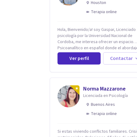
Houston
Terapia online
Hola, Bienvenido/a! soy Gaspar, Licenciado
psicología por la Universidad Nacional de
Cordoba, me interesa ofrecer un espacio
Psicoanalítico en español donde el abordaj
malestar sea desde una escucha atenta, si
Ver perfil
Contactar
prejuicios y rescatando lo singular de cada
caso, sin caer en etiquetas. Considero que
todas las personas en algún momento pue
sufrir y cada una por cuestiones particulare
en mi espacio donde se le dará un lugar a 
Norma Mazzarone
cuestiones singulares de cada uno, para l
Licenciada en Psicología
generar cambios. Soy una persona en constante
formación, actualmente curso seminarios, 
Buenos Aires
especialización en psicoanálisis y también
Terapia online
investigo. Siempre en la búsqueda de ser u
mejor profesional.
Si estas viviendo conflictos familiares. Cris