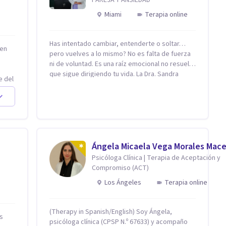
Miami
Terapia online
Has intentado cambiar, entenderte o soltar…
 en
pero vuelves a lo mismo? No es falta de fuerza
ni de voluntad. Es una raíz emocional no resuelta
que sigue dirigiendo tu vida. La Dra. Sandra
e del
Milena Jiménez Duque es psicóloga clínica con
n
más de 10 años de experiencia, reconocida
como una de las profesionales más destacadas
en el abordaje profundo de la ansiedad, la baja
den
autoestima, la dependencia emocional y los
s, es
conflictos de pareja. Ha trabajado con pacientes
esas
en diferentes países, acompañando procesos
Ángela Micaela Vega Morales Mac
uego
complejos. Su enfoque terapéutico se
Psicóloga Clínica | Terapia de Aceptación y
diferencia por una premisa clara: no trabaja el
Compromiso (ACT)
una
síntoma, trabaja la raíz que lo origina. Su
Los Ángeles
Terapia online
metodología interviene en tres niveles:
n
regulación del sistema emocional,
reprocesamiento de heridas de la infancia y
(Therapy in Spanish/English) Soy Ángela,
reestructuración cognitiva profunda,
is
psicóloga clínica (CPSP N.º 67633) y acompaño
permitiendo transformar patrones, emociones