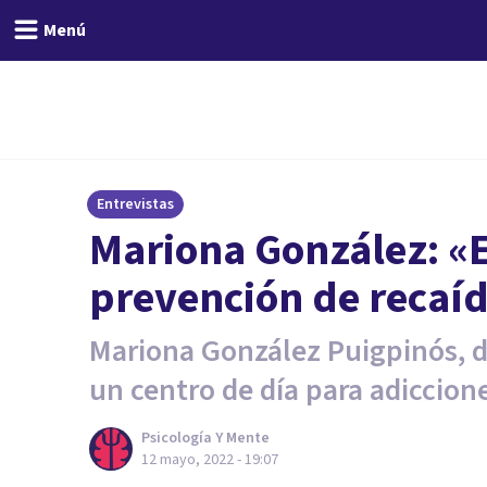
Menú
Entrevistas
Mariona González: «E
prevención de recaí
Mariona González Puigpinós, d
un centro de día para adiccion
Psicología Y Mente
12 mayo, 2022 - 19:07