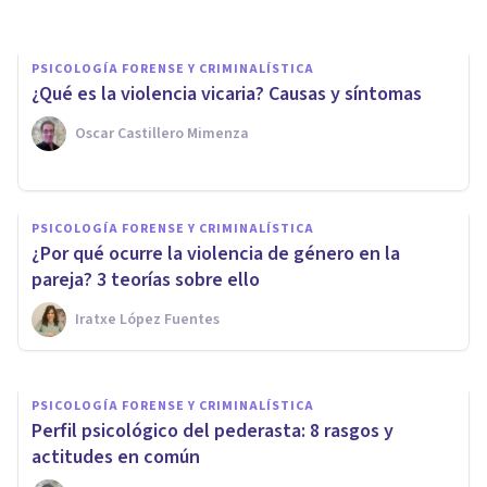
PSICOLOGÍA FORENSE Y CRIMINALÍSTICA
​¿Qué es la violencia vicaria? Causas y síntomas
Oscar Castillero Mimenza
PSICOLOGÍA FORENSE Y CRIMINALÍSTICA
Filicidio (asesinato de los
PSICOLOGÍA FORENSE Y CRIMINALÍSTICA
propios hijos): sus 5 tipos y
¿Por qué ocurre la violencia de género en la
motivaciones
pareja? 3 teorías sobre ello
Iratxe López Fuentes
Oscar Castillero Mimenza
PSICOLOGÍA FORENSE Y CRIMINALÍSTICA
Perfil psicológico del pederasta: 8 rasgos y
actitudes en común