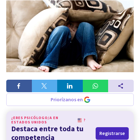
Priorízanos en
¿ERES PSICÓLOGO/A EN
?
ESTADOS UNIDOS
Destaca entre toda tu
Registrarse
competencia