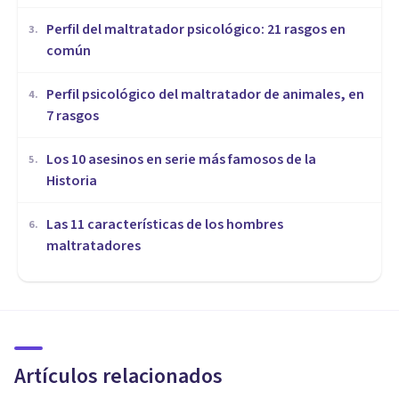
​Perfil del maltratador psicológico: 21 rasgos en
3
.
común
​Perfil psicológico del maltratador de animales, en
4
.
7 rasgos
Los 10 asesinos en serie más famosos de la
5
.
Historia
Las 11 características de los hombres
6
.
maltratadores
PSICOLOGÍA FORENSE Y CRIMINALÍSTICA
​El maltrato en la pareja:
causas, efectos y claves para
entender este fenómeno
Artículos relacionados
Marta Guerri Pons