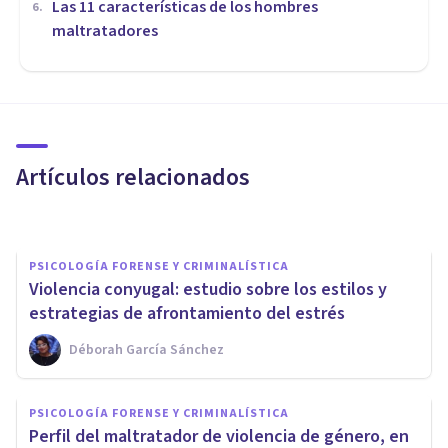
Las 11 características de los hombres
6
.
maltratadores
PSICOLOGÍA FORENSE Y CRIMINALÍSTICA
La violencia en las relaciones
de pareja adolescente
Artículos relacionados
Eva Mª Cabrero Aparicio
PSICOLOGÍA FORENSE Y CRIMINALÍSTICA
​Violencia conyugal: estudio sobre los estilos y
estrategias de afrontamiento del estrés
Déborah García Sánchez
PSICOLOGÍA FORENSE Y CRIMINALÍSTICA
Cuando la violencia de género
PSICOLOGÍA FORENSE Y CRIMINALÍSTICA
se vuelve sutil: mucho más
​Perfil del maltratador de violencia de género, en