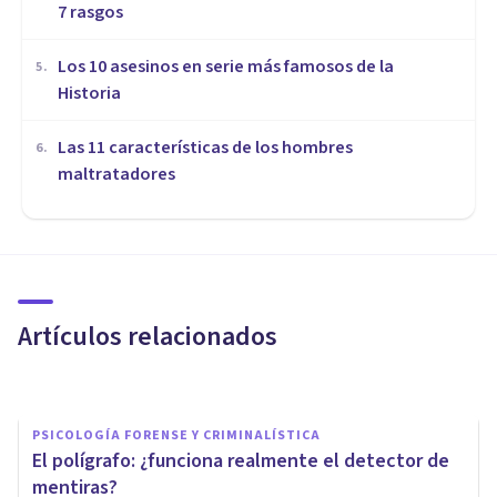
7 rasgos
Los 10 asesinos en serie más famosos de la
5
.
Historia
Las 11 características de los hombres
6
.
maltratadores
PSICOLOGÍA FORENSE Y CRIMINALÍSTICA
¿Cómo demostrar que soy
adecuado para tener la
custodia de mis hijos?
Artículos relacionados
Azor & Asociados
PSICOLOGÍA FORENSE Y CRIMINALÍSTICA
El polígrafo: ¿funciona realmente el detector de
mentiras?