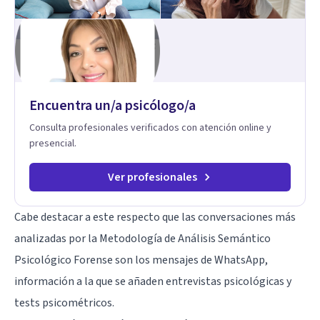
de la psicología con un enfoque informado en trauma para
ayudar a mis clientes a comprender sus conflictos internos,
fortalecer sus recursos personales, desarrollar nuevas
estrategias de afrontamiento y avanzar con mayor claridad,
resiliencia y bienestar. Creo profundamente en la
autoconciencia como un camino fundamental para la
transformación personal y para construir una vida más
Encuentra un/a psicólogo/a
auténtica y significativa.
Consulta profesionales verificados con atención online y
presencial.
Ver profesionales
Cabe destacar a este respecto que las conversaciones más
analizadas por la Metodología de Análisis Semántico
Psicológico Forense son los mensajes de WhatsApp,
información a la que se añaden entrevistas psicológicas y
tests psicométricos.