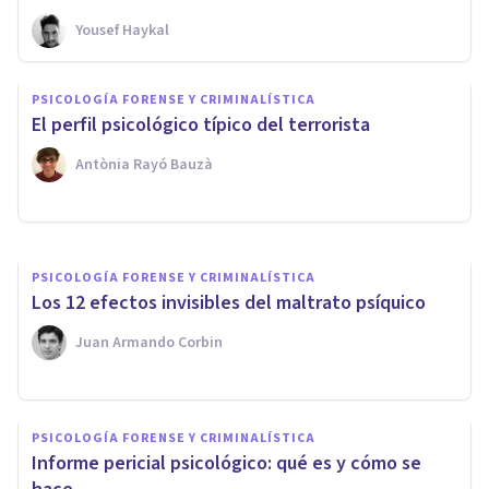
Yousef Haykal
PSICOLOGÍA FORENSE Y CRIMINALÍSTICA
Goebbels: perfil psicológico
PSICOLOGÍA FORENSE Y CRIMINALÍSTICA
del mayor manipulador de la
​El perfil psicológico típico del terrorista
historia
Antònia Rayó Bauzà
Francis Castel
PSICOLOGÍA FORENSE Y CRIMINALÍSTICA
Los 12 efectos invisibles del maltrato psíquico
Juan Armando Corbin
PSICOLOGÍA FORENSE Y CRIMINALÍSTICA
Informe pericial psicológico: qué es y cómo se