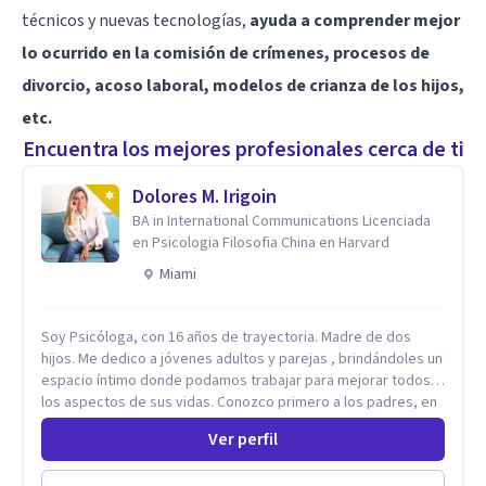
técnicos y nuevas tecnologías,
ayuda a comprender mejor
lo ocurrido en la comisión de crímenes, procesos de
divorcio, acoso laboral, modelos de crianza de los hijos,
etc.
Encuentra los mejores profesionales cerca de ti
Dolores M. Irigoin
BA in International Communications Licenciada
en Psicologia Filosofia China en Harvard
Miami
Soy Psicóloga, con 16 años de trayectoria. Madre de dos
hijos. Me dedico a jóvenes adultos y parejas , brindándoles un
espacio íntimo donde podamos trabajar para mejorar todos
los aspectos de sus vidas. Conozco primero a los padres, en
el caso de niños u adolescentes, para luego seguir la terapia
Ver perfil
con sus hijos, apuntalándolos en su futuro personal,
universitario y profesional, siempre conteniendo