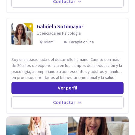
paralelamente a los padres y brindándoles un espacio de
Contactar
seguridad. Hago terapia de pareja y adultos con método
integrativo. Más información en: intherapy.today
Gabriela Sotomayor
Licenciada en Psicologia
Miami
Terapia online
Soy una apasionada del desarrollo humano. Cuento con más
de 20 años de experiencia en los campos de la educación y la
psicología, acompañando a adolescentes y adultos y familias
en procesos orientados al bienestar emocional y la salud
mental. Mi visión es contribuir, a través de mi trabajo, a que
Ver perfil
las personas accedan a una vida más digna, plena y con
sentido. Considero que esto es posible cuando
desarrollamos una mayor conciencia de nuestro mundo
Contactar
interior y de la manera en que nuestras experiencias influyen
en nuestra forma de sentir, pensar y relacionarnos. Mi misión
es ofrecer un espacio de acompañamiento en salud mental
basado en la comprensión, la compasión y el respeto por el
ritmo de cada persona. Integro conocimientos y herramientas