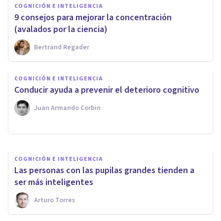
COGNICIÓN E INTELIGENCIA
9 consejos para mejorar la concentración
(avalados por la ciencia)
Bertrand Regader
COGNICIÓN E INTELIGENCIA
COGNICIÓN E INTELIGENCIA
Efecto de posición serial: ¿qué
​Conducir ayuda a prevenir el deterioro cognitivo
es este fenómeno psicológico?
Juan Armando Corbin
Unai Aso Poza
COGNICIÓN E INTELIGENCIA
​Las personas con las pupilas grandes tienden a
ser más inteligentes
Arturo Torres