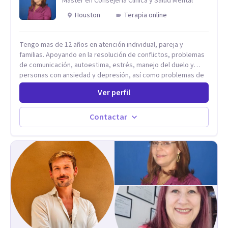
Master en Consejeria Clinica y Salud Mental
simbólico con el inconsciente, entendiendo que cada
Houston
Terapia online
proceso terapéutico es único y requiere una mirada
personalizada.
Tengo mas de 12 años en atención individual, pareja y
familias. Apoyando en la resolución de conflictos, problemas
de comunicación, autoestima, estrés, manejo del duelo y
personas con ansiedad y depresión, así como problemas de
conducta y comportamiento. Desarrollo de personas
Ver perfil
maximizando su potencial y elevando su desempeño.
Estableciendo metas a corto y largo plazo, es vital para la
vida de cada uno tener su propia vision.
Contactar