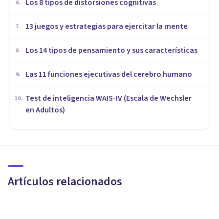
Los 8 tipos de distorsiones cognitivas
6
.
13 juegos y estrategias para ejercitar la mente
7
.
Los 14 tipos de pensamiento y sus características
8
.
Las 11 funciones ejecutivas del cerebro humano
9
.
Test de inteligencia WAIS-IV (Escala de Wechsler
10
.
en Adultos)
COGNICIÓN E INTELIGENCIA
¿Es bueno estudiar
escuchando música?
Artículos relacionados
Arturo Torres