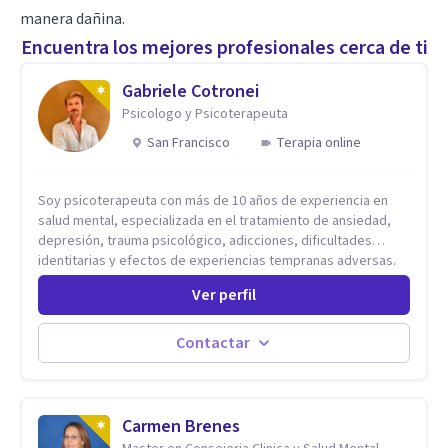
manera dañina.
Encuentra los mejores profesionales cerca de ti
Gabriele Cotronei
Psicologo y Psicoterapeuta
San Francisco
Terapia online
Soy psicoterapeuta con más de 10 años de experiencia en
salud mental, especializada en el tratamiento de ansiedad,
depresión, trauma psicológico, adicciones, dificultades
identitarias y efectos de experiencias tempranas adversas.
Ofrezco un espacio terapéutico seguro, confidencial y
Ver perfil
profundamente humano, donde el dolor emocional puede
transformarse en autoconocimiento, regulación emocional y
bienestar. Trabajo desde un enfoque integrativo que combina
Contactar
psicoanálisis, terapia somática y de trauma, psicología
corporal, Mentalization Based Therapy (MBT), hipnoterapia y
respiración neurodinámica, integrando actualmente la
Psicología Analítica Junguiana. Mi abordaje también incorpora
Carmen Brenes
perspectivas interculturales, ecopsicología y el trabajo