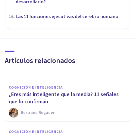
desarrollarlo?
Las 11 funciones ejecutivas del cerebro humano
10
.
COGNICIÓN E INTELIGENCIA
Test de la Torre de Hanoi: ¿qué
es y qué mide?
Artículos relacionados
Isabel Rovira Salvador
COGNICIÓN E INTELIGENCIA
​¿Eres más inteligente que la media? 11 señales
que lo confirman
Bertrand Regader
COGNICIÓN E INTELIGENCIA
Las personas holgazanas son
COGNICIÓN E INTELIGENCIA