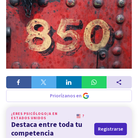
Priorízanos en
¿ERES PSICÓLOGO/A EN
?
ESTADOS UNIDOS
Destaca entre toda tu
Registrarse
competencia