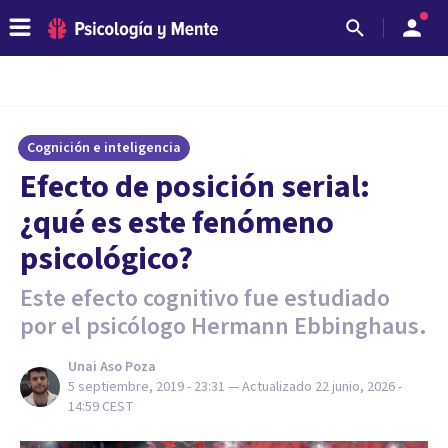
Cognición e inteligencia
Efecto de posición serial:
¿qué es este fenómeno
psicológico?
Este efecto cognitivo fue estudiado
por el psicólogo Hermann Ebbinghaus.
Unai Aso Poza
5 septiembre, 2019 - 23:31
— Actualizado
22 junio, 2026 -
14:59
CEST