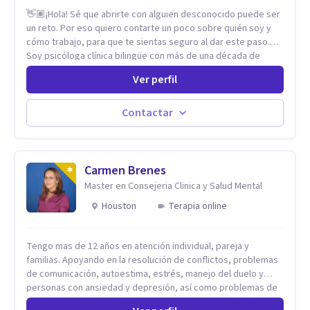
👋🏽¡Hola! Sé que abrirte con alguien desconocido puede ser
un reto. Por eso quiero contarte un poco sobre quién soy y
cómo trabajo, para que te sientas seguro al dar este paso.
Soy psicóloga clínica bilingüe con más de una década de
experiencia. He dictado conferencias, escrito artículos y
Ver perfil
ejercido como profesora universitaria. Un dato curioso: he
vivido en varios países y conozco de primera mano lo que
significa ser migrante, adaptarse a los cambios y empezar de
Contactar
nuevo.
Carmen Brenes
Master en Consejeria Clinica y Salud Mental
Houston
Terapia online
Tengo mas de 12 años en atención individual, pareja y
familias. Apoyando en la resolución de conflictos, problemas
de comunicación, autoestima, estrés, manejo del duelo y
personas con ansiedad y depresión, así como problemas de
conducta y comportamiento. Desarrollo de personas