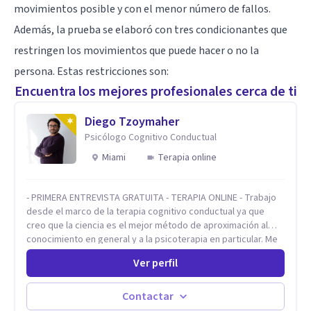
movimientos posible y con el menor número de fallos.
Además, la prueba se elaboró con tres condicionantes que
restringen los movimientos que puede hacer o no la
persona. Estas restricciones son:
Encuentra los mejores profesionales cerca de ti
Diego Tzoymaher
Psicólogo Cognitivo Conductual
Miami
Terapia online
- PRIMERA ENTREVISTA GRATUITA - TERAPIA ONLINE - Trabajo
desde el marco de la terapia cognitivo conductual ya que
creo que la ciencia es el mejor método de aproximación al
conocimiento en general y a la psicoterapia en particular. Me
interesan los procesos de cambio conductual por los que una
Ver perfil
persona pueda alcanzar sus objetivos, transitando,
aceptando y modificando sus patrones cognitivos y
emocionales. Abordo patologías específicas como trastornos
Contactar
de ansiedad y del ánimo, y también crisis vitales y procesos