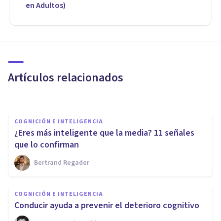
en Adultos)
PSICOLOGÍA
Psicometría: ¿qué es y de qué
se encarga?
Artículos relacionados
Oscar Castillero Mimenza
COGNICIÓN E INTELIGENCIA
​¿Eres más inteligente que la media? 11 señales
que lo confirman
Bertrand Regader
COGNICIÓN E INTELIGENCIA
Las personas holgazanas son
COGNICIÓN E INTELIGENCIA
más inteligentes
​Conducir ayuda a prevenir el deterioro cognitivo
(estadísticamente)