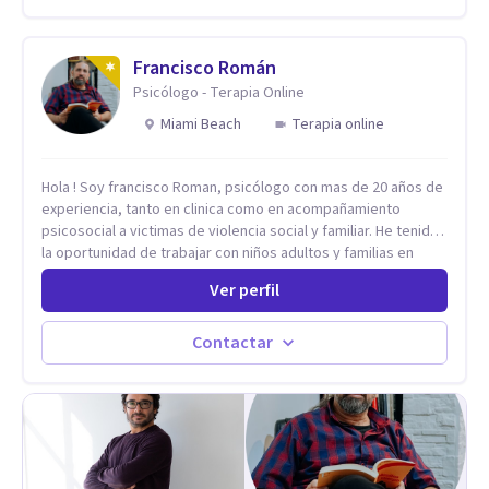
de crecimiento personal.
Francisco Román
Psicólogo - Terapia Online
Miami Beach
Terapia online
Hola ! Soy francisco Roman, psicólogo con mas de 20 años de
experiencia, tanto en clinica como en acompañamiento
psicosocial a victimas de violencia social y familiar. He tenido
la oportunidad de trabajar con niños adultos y familias en
todos los espacios y esto me ha dado un una variedad de
Ver perfil
aprendizajes que ahora pongo a tu disposicion. En la
actualidad puedo atenderte de manera presencial y/o virtual,
de lunes a sabado. el costo de cada sesión lo acordamos en
Contactar
el primer contacto