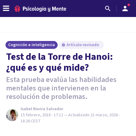
Cognición e inteligencia
Artículo revisado
Test de la Torre de Hanoi:
¿qué es y qué mide?
Esta prueba evalúa las habilidades
mentales que intervienen en la
resolución de problemas.
Isabel Rovira Salvador
15 febrero, 2018 - 17:12
— Actualizado
21 marzo, 2026 -
18:26
CEST